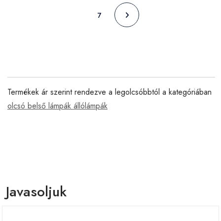
7
Termékek ár szerint rendezve a legolcsóbbtól a kategóriában
olcsó belső lámpák állólámpák
Javasoljuk