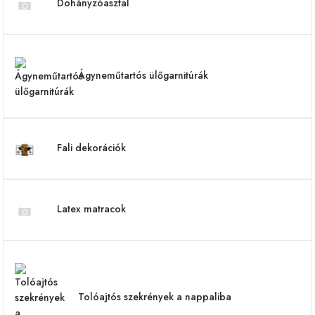
Dohányzóasztal
Ágyneműtartós ülőgarnitúrák
Fali dekorációk
Latex matracok
Tolóajtós szekrények a nappaliba