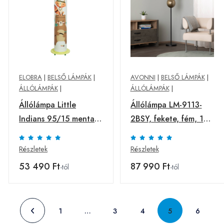
ELOBRA
|
BELSŐ LÁMPÁK
|
AVONNI
|
BELSŐ LÁMPÁK
|
ÁLLÓLÁMPÁK
|
ÁLLÓLÁMPÁK
|
Állólámpa Little
Állólámpa LM-9113-
Indians 95/15 menta
2BSY, fekete, fém, 180
állatmotívum
cm magas, E14, E14
Részletek
Részletek
53 490 Ft
87 990 Ft
-tól
-tól
1
…
3
4
5
6