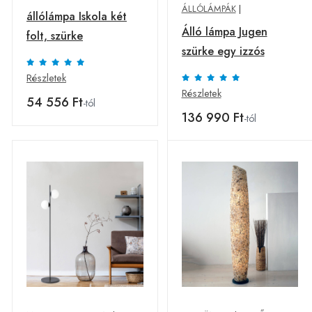
ÁLLÓLÁMPÁK
|
állólámpa Iskola két
Álló lámpa Jugen
folt, szürke
szürke egy izzós
Részletek
Részletek
54 556 Ft
-tól
136 990 Ft
-tól