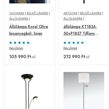
TAGWERK
|
BELSŐ LÁMPÁK
|
ARTISTAR
|
BELSŐ LÁMPÁK
|
ÁLLÓLÁMPÁK
|
ÁLLÓLÁMPÁK
|
Állólámpa Koral Olive
állólámpa KT1836-
bioanyagból, linen
50+P1837 Tiffany
stílusban
Részletek
Részletek
105 990 Ft
212 990 Ft
-tól
-tól