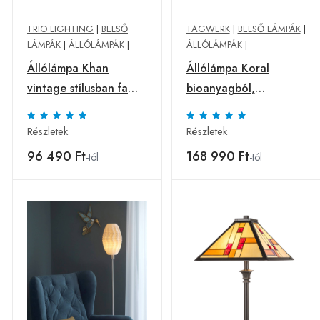
TRIO LIGHTING
|
BELSŐ
TAGWERK
|
BELSŐ LÁMPÁK
|
LÁMPÁK
|
ÁLLÓLÁMPÁK
|
ÁLLÓLÁMPÁK
|
Állólámpa Khan
Állólámpa Koral
vintage stílusban fa
bioanyagból,
elemekkel
kristálytiszta 115 cm
Részletek
Részletek
96 490 Ft
168 990 Ft
-tól
-tól