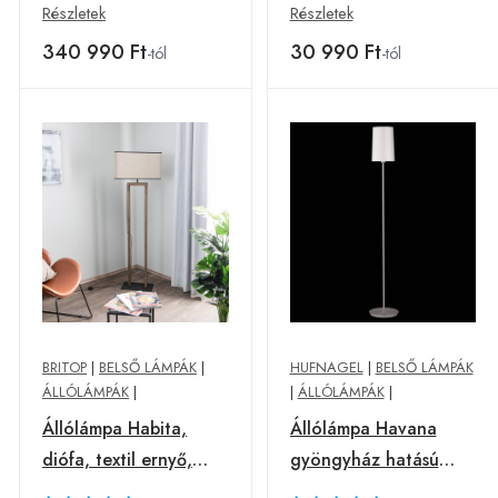
Részletek
Részletek
340 990 Ft
30 990 Ft
-tól
-tól
BRITOP
|
BELSŐ LÁMPÁK
|
HUFNAGEL
|
BELSŐ LÁMPÁK
ÁLLÓLÁMPÁK
|
|
ÁLLÓLÁMPÁK
|
Állólámpa Habita,
Állólámpa Havana
diófa, textil ernyő,
gyöngyház hatású
bézs
krémfehér