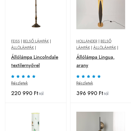
FEISS
|
BELSŐ LÁMPÁK
|
HOLLÄNDER
|
BELSŐ
ÁLLÓLÁMPÁK
|
LÁMPÁK
|
ÁLLÓLÁMPÁK
|
Állólámpa Lincolndale
Állólámpa Lingua,
textilernyővel
arany
Részletek
Részletek
220 990 Ft
396 990 Ft
-tól
-tól