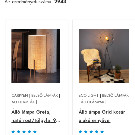
Az eredmények száma:
2943
CARPYEN
|
BELSŐ LÁMPÁK
|
ECO LIGHT
|
BELSŐ LÁMPÁK
ÁLLÓLÁMPÁK
|
|
ÁLLÓLÁMPÁK
|
Álló lámpa Greta,
Állólámpa Grid kosár
natúrrost/tölgyfa, 90
alakú ernyővel
cm magas