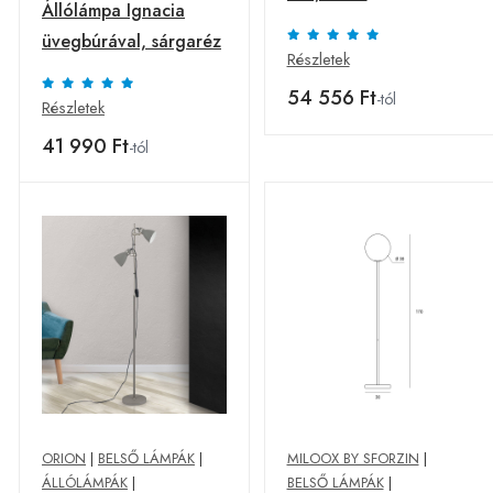
Állólámpa Ignacia
üvegbúrával, sárgaréz
Részletek
54 556 Ft
-tól
Részletek
41 990 Ft
-tól
ORION
|
BELSŐ LÁMPÁK
|
MILOOX BY SFORZIN
|
ÁLLÓLÁMPÁK
|
BELSŐ LÁMPÁK
|