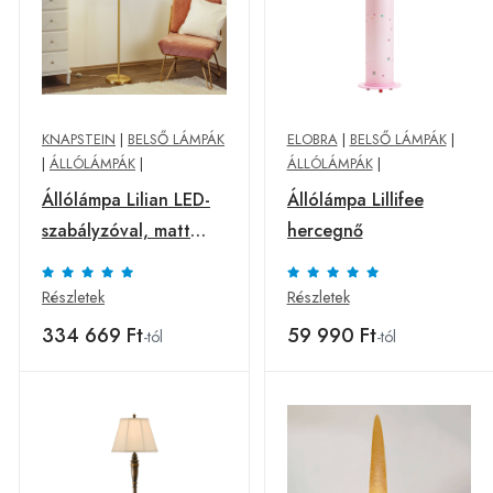
KNAPSTEIN
|
BELSŐ LÁMPÁK
ELOBRA
|
BELSŐ LÁMPÁK
|
|
ÁLLÓLÁMPÁK
|
ÁLLÓLÁMPÁK
|
Állólámpa Lilian LED-
Állólámpa Lillifee
szabályzóval, matt
hercegnő
sárgaréz
Részletek
Részletek
334 669 Ft
59 990 Ft
-tól
-tól