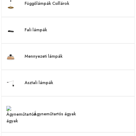
Függőlámpák Csillárok
Fali lámpák
Mennyezeti lámpák
Asztali lámpák
Ágyneműtartós ágyak