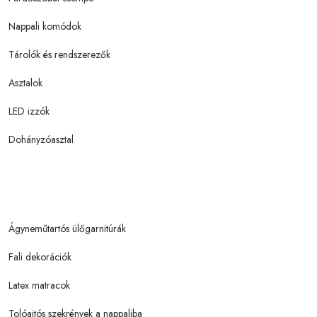
Nappali komódok
Tárolók és rendszerezők
Asztalok
LED izzók
Dohányzóasztal
Ágyneműtartós ülőgarnitúrák
Fali dekorációk
Latex matracok
Tolóajtós szekrények a nappaliba