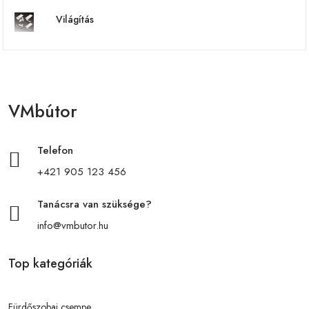
Világítás
VMbútor
Telefon
+421 905 123 456
Tanácsra van szüksége?
info@vmbutor.hu
Top kategóriák
Fürdőszobai csempe