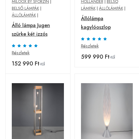
MILOOX BY SFORZIN
|
HOLLÄNDER
|
BELSŐ
BELSŐ LÁMPÁK
|
LÁMPÁK
|
ÁLLÓLÁMPÁK
|
ÁLLÓLÁMPÁK
|
Állólámpa
Álló lámpa Jugen
kagylóoszlop
szürke két izzós
Részletek
Részletek
599 990 Ft
-tól
152 990 Ft
-tól