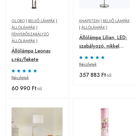
GLOBO
|
BELSŐ LÁMPÁK
|
KNAPSTEIN
|
BELSŐ LÁMPÁK
ÁLLÓLÁMPÁK
|
|
ÁLLÓLÁMPÁK
|
FÉNYERŐSZABÁLYZÓ
Állólámpa Lilian, LED-
ÁLLÓLÁMPÁK
|
szabályozó, nikkel
Állólámpa Leonas
matt/króm
s.réz/fekete
Részletek
357 883 Ft
-tól
Részletek
60 990 Ft
-tól