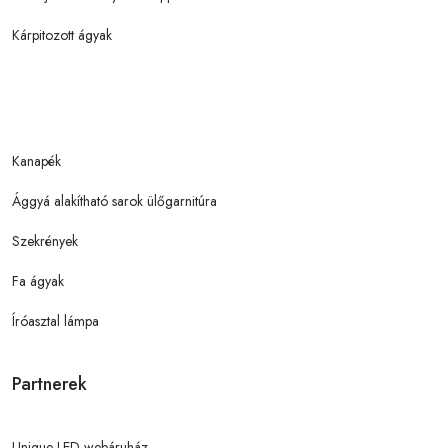
Kárpitozott ágyak
Kanapék
Ággyá alakítható sarok ülőgarnitúra
Szekrények
Fa ágyak
Íróasztal lámpa
Partnerek
Unique-LED webáruház