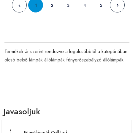
«
1
2
3
4
5
Termékek ár szerint rendezve a legolcsóbbtól a kategóriában
olcsó belső lámpák állólámpák fényerőszabályzó állólámpák
Javasoljuk
Függőlámpák Csillárok