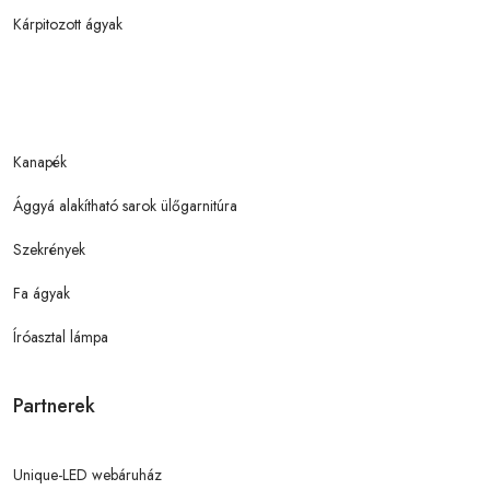
Kárpitozott ágyak
Kanapék
Ággyá alakítható sarok ülőgarnitúra
Szekrények
Fa ágyak
Íróasztal lámpa
Partnerek
Unique-LED webáruház