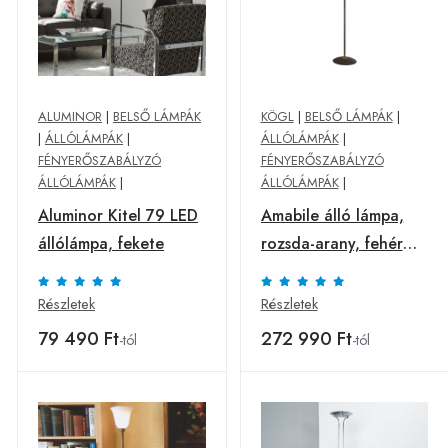
ALUMINOR
|
BELSŐ LÁMPÁK
KÖGL
|
BELSŐ LÁMPÁK
|
|
ÁLLÓLÁMPÁK
|
ÁLLÓLÁMPÁK
|
FÉNYERŐSZABÁLYZÓ
FÉNYERŐSZABÁLYZÓ
ÁLLÓLÁMPÁK
|
ÁLLÓLÁMPÁK
|
Aluminor Kitel 79 LED
Amabile álló lámpa,
állólámpa, fekete
rozsda-arany, fehér
üveggel
Részletek
Részletek
79 490 Ft
272 990 Ft
-tól
-tól