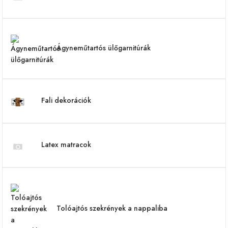
Ágyneműtartós ülőgarnitúrák
Fali dekorációk
Latex matracok
Tolóajtós szekrények a nappaliba