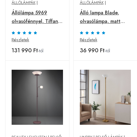
ÁLLÓLÁMPÁK
|
ÁLLÓLÁMPÁK
|
Állólámpa 5969
Álló lampa Blade,
olvasófénnyel, Tiffany
olvasólámpa, matt
stílus
nikkel
Részletek
Részletek
131 990 Ft
36 990 Ft
-tól
-tól