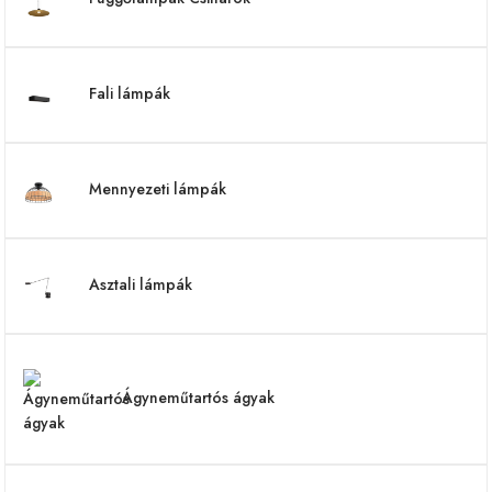
Fali lámpák
Mennyezeti lámpák
Asztali lámpák
Ágyneműtartós ágyak