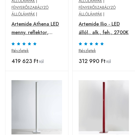
ÁLLÓLÁMPÁK
|
ÁLLÓLÁMPÁK
|
FÉNYERŐSZABÁLYZÓ
FÉNYERŐSZABÁLYZÓ
ÁLLÓLÁMPÁK
|
ÁLLÓLÁMPÁK
|
Artemide Athena LED
Artemide Ilio - LED
menny. reflektor,
állól., alk., feh., 2700K
2,700K, fek.
Részletek
Részletek
419 623 Ft
312 990 Ft
-tól
-tól