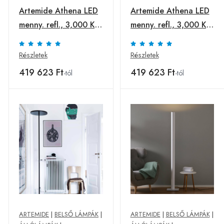
Artemide Athena LED
Artemide Athena LED
menny. refl., 3,000 K,
menny. refl., 3,000 K,
feh.
fek.
Részletek
Részletek
419 623 Ft
419 623 Ft
-tól
-tól
ARTEMIDE
|
BELSŐ LÁMPÁK
|
ARTEMIDE
|
BELSŐ LÁMPÁK
|