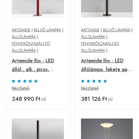
ARTEMIDE
|
BELSŐ LÁMPÁK
|
ARTEMIDE
|
BELSŐ LÁMPÁK
|
ÁLLÓLÁMPÁK
|
ÁLLÓLÁMPÁK
|
FÉNYERŐSZABÁLYZÓ
FÉNYERŐSZABÁLYZÓ
ÁLLÓLÁMPÁK
|
ÁLLÓLÁMPÁK
|
Artemide Ilio - LED
Artemide Ilio - LED
állól., alk., piros,
állólámpa, fekete app
3000K
2700K
Részletek
Részletek
348 990 Ft
381 126 Ft
-tól
-tól