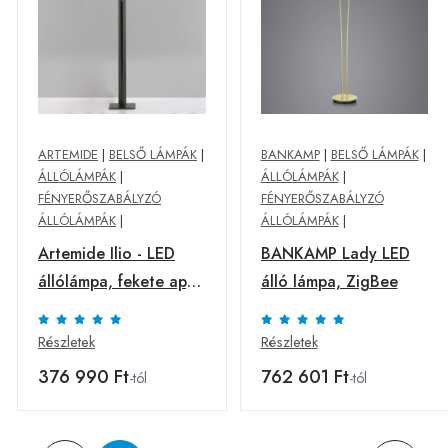
ARTEMIDE
|
BELSŐ LÁMPÁK
|
BANKAMP
|
BELSŐ LÁMPÁK
|
ÁLLÓLÁMPÁK
|
ÁLLÓLÁMPÁK
|
FÉNYERŐSZABÁLYZÓ
FÉNYERŐSZABÁLYZÓ
ÁLLÓLÁMPÁK
|
ÁLLÓLÁMPÁK
|
Artemide Ilio - LED
BANKAMP Lady LED
állólámpa, fekete app
álló lámpa, ZigBee
3000K
Részletek
Részletek
376 990 Ft
762 601 Ft
-tól
-tól