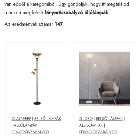
van ebből a kategóriából. Úgy gondoljuk, hogy itt megtalálod
a neked megfelelő
fényerőszabályzó állólámpák
.
Az eredmények száma:
147
CLAYREEEF
|
BELSŐ LÁMPÁK
GLOBO
|
BELSŐ LÁMPÁK
|
|
ÁLLÓLÁMPÁK
|
ÁLLÓLÁMPÁK
|
FÉNYERŐSZABÁLYZÓ
FÉNYERŐSZABÁLYZÓ