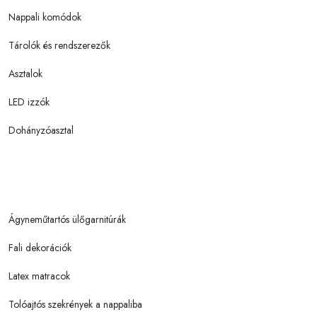
Nappali komódok
Tárolók és rendszerezők
Asztalok
LED izzók
Dohányzóasztal
Ágyneműtartós ülőgarnitúrák
Fali dekorációk
Latex matracok
Tolóajtós szekrények a nappaliba