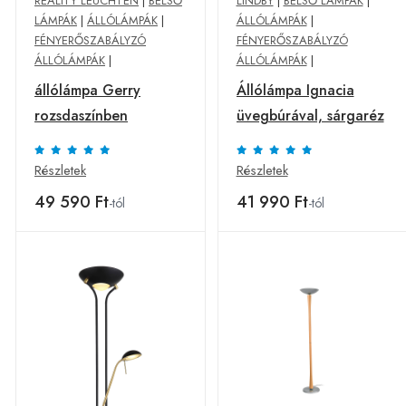
REALITY LEUCHTEN
|
BELSŐ
LINDBY
|
BELSŐ LÁMPÁK
|
LÁMPÁK
|
ÁLLÓLÁMPÁK
|
ÁLLÓLÁMPÁK
|
FÉNYERŐSZABÁLYZÓ
FÉNYERŐSZABÁLYZÓ
ÁLLÓLÁMPÁK
|
ÁLLÓLÁMPÁK
|
állólámpa Gerry
Állólámpa Ignacia
rozsdaszínben
üvegbúrával, sárgaréz
Részletek
Részletek
49 590 Ft
41 990 Ft
-tól
-tól