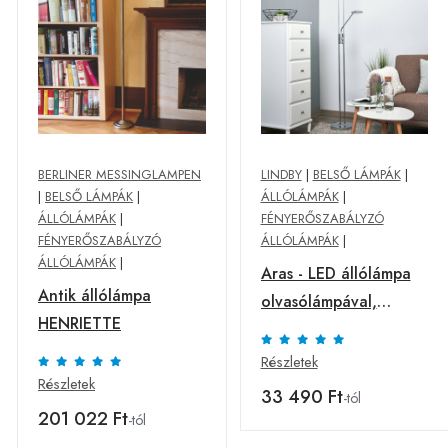
BERLINER MESSINGLAMPEN
LINDBY
|
BELSŐ LÁMPÁK
|
|
BELSŐ LÁMPÁK
|
ÁLLÓLÁMPÁK
|
ÁLLÓLÁMPÁK
|
FÉNYERŐSZABÁLYZÓ
FÉNYERŐSZABÁLYZÓ
ÁLLÓLÁMPÁK
|
ÁLLÓLÁMPÁK
|
Aras - LED állólámpa
Antik állólámpa
olvasólámpával,
HENRIETTE
krómozott
Részletek
Részletek
33 490 Ft
-tól
201 022 Ft
-tól