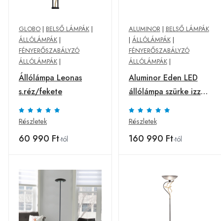
GLOBO
|
BELSŐ LÁMPÁK
|
ALUMINOR
|
BELSŐ LÁMPÁK
ÁLLÓLÁMPÁK
|
|
ÁLLÓLÁMPÁK
|
FÉNYERŐSZABÁLYZÓ
FÉNYERŐSZABÁLYZÓ
ÁLLÓLÁMPÁK
|
ÁLLÓLÁMPÁK
|
Állólámpa Leonas
Aluminor Eden LED
s.réz/fekete
állólámpa szürke izzó
4000K
Részletek
Részletek
60 990 Ft
160 990 Ft
-tól
-tól