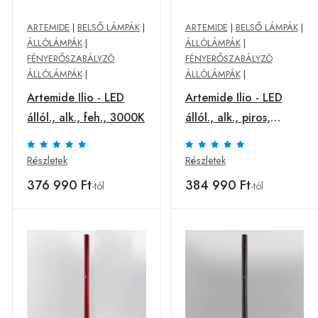
ARTEMIDE
|
BELSŐ LÁMPÁK
|
ARTEMIDE
|
BELSŐ LÁMPÁK
|
ÁLLÓLÁMPÁK
|
ÁLLÓLÁMPÁK
|
FÉNYERŐSZABÁLYZÓ
FÉNYERŐSZABÁLYZÓ
ÁLLÓLÁMPÁK
|
ÁLLÓLÁMPÁK
|
Artemide Ilio - LED
Artemide Ilio - LED
állól., alk., feh., 3000K
állól., alk., piros,
2700K
Részletek
Részletek
376 990 Ft
384 990 Ft
-tól
-tól