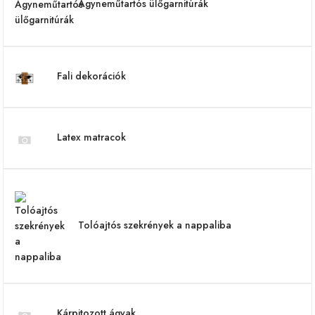
Ágyneműtartós ülőgarnitúrák
Fali dekorációk
Latex matracok
Tolóajtós szekrények a nappaliba
Kárpitozott ágyak