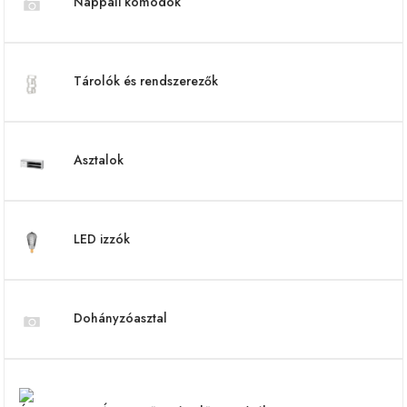
Nappali komódok
Tárolók és rendszerezők
Asztalok
LED izzók
Dohányzóasztal