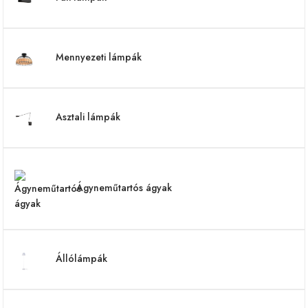
Mennyezeti lámpák
Asztali lámpák
Ágyneműtartós ágyak
Állólámpák