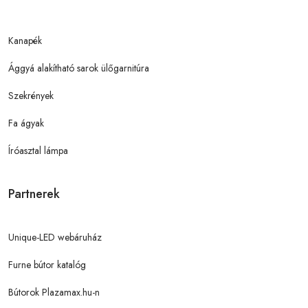
Kanapék
Ággyá alakítható sarok ülőgarnitúra
Szekrények
Fa ágyak
Íróasztal lámpa
Partnerek
Unique-LED webáruház
Furne bútor katalóg
Bútorok Plazamax.hu-n