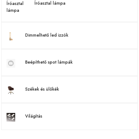
Íróasztal lámpa
Dimmelhető led izzók
Beépíthető spot lámpák
Székek és ülőkék
Világítás