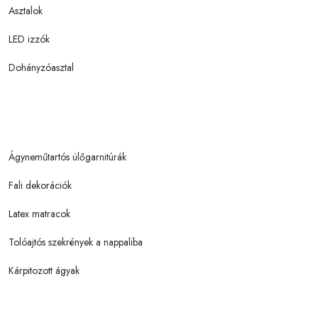
Asztalok
LED izzók
Dohányzóasztal
Ágyneműtartós ülőgarnitúrák
Fali dekorációk
Latex matracok
Tolóajtós szekrények a nappaliba
Kárpitozott ágyak