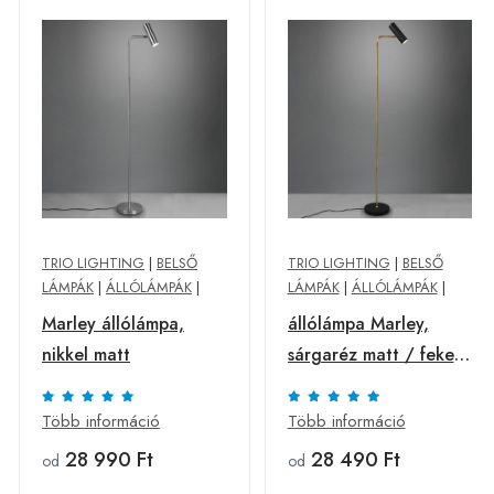
TRIO LIGHTING
|
BELSŐ
TRIO LIGHTING
|
BELSŐ
LÁMPÁK
|
ÁLLÓLÁMPÁK
|
LÁMPÁK
|
ÁLLÓLÁMPÁK
|
Marley állólámpa,
állólámpa Marley,
nikkel matt
sárgaréz matt / fekete
matt
Több információ
Több információ
28 990 Ft
28 490 Ft
od
od