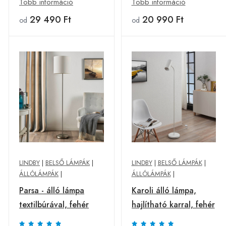
Több információ
Több információ
29 490 Ft
20 990 Ft
od
od
LINDBY
|
BELSŐ LÁMPÁK
|
LINDBY
|
BELSŐ LÁMPÁK
|
ÁLLÓLÁMPÁK
|
ÁLLÓLÁMPÁK
|
Parsa - álló lámpa
Karoli álló lámpa,
textilbúrával, fehér
hajlítható karral, fehér