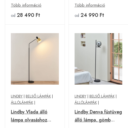
Több információ
Több információ
28 490 Ft
24 990 Ft
od
od
LINDBY
|
BELSŐ LÁMPÁK
|
LINDBY
|
BELSŐ LÁMPÁK
|
ÁLLÓLÁMPÁK
|
ÁLLÓLÁMPÁK
|
Lindby Vlada álló
Lindby Denva füstüveg
lámpa olvasáshoz
álló lámpa, gömb
sárgaréz fekete
szürke