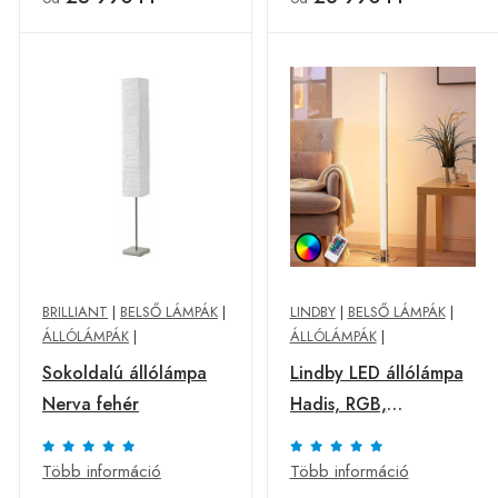
BRILLIANT
|
BELSŐ LÁMPÁK
|
LINDBY
|
BELSŐ LÁMPÁK
|
ÁLLÓLÁMPÁK
|
ÁLLÓLÁMPÁK
|
Sokoldalú állólámpa
Lindby LED állólámpa
Nerva fehér
Hadis, RGB,
távirányítóval, fehér,
120 cm
Több információ
Több információ