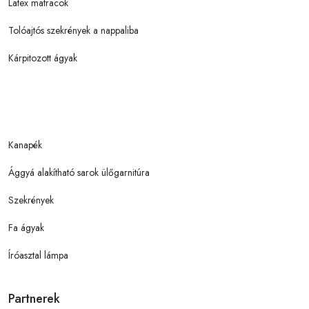
Latex matracok
Tolóajtós szekrények a nappaliba
Kárpitozott ágyak
Kanapék
Ággyá alakítható sarok ülőgarnitúra
Szekrények
Fa ágyak
Íróasztal lámpa
Partnerek