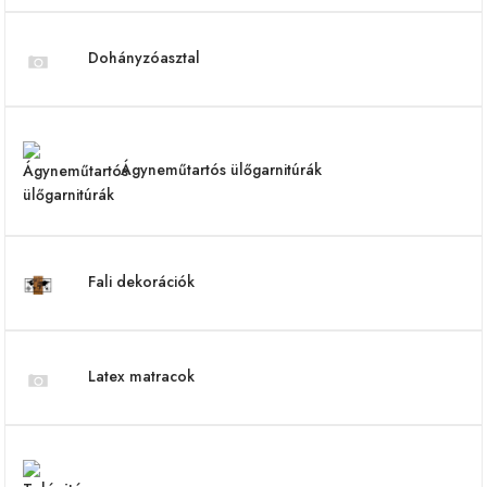
Dohányzóasztal
Ágyneműtartós ülőgarnitúrák
Fali dekorációk
Latex matracok