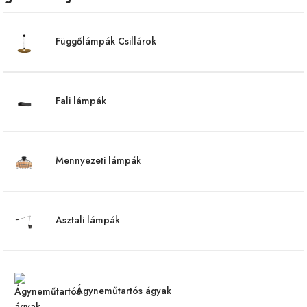
Függőlámpák Csillárok
Fali lámpák
Mennyezeti lámpák
Asztali lámpák
Ágyneműtartós ágyak