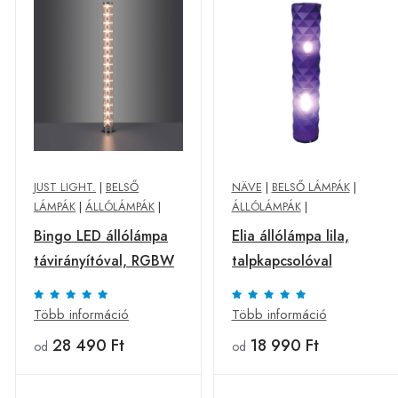
JUST LIGHT.
|
BELSŐ
NÄVE
|
BELSŐ LÁMPÁK
|
LÁMPÁK
|
ÁLLÓLÁMPÁK
|
ÁLLÓLÁMPÁK
|
Bingo LED állólámpa
Elia állólámpa lila,
távirányítóval, RGBW
talpkapcsolóval
Több információ
Több információ
28 490 Ft
18 990 Ft
od
od