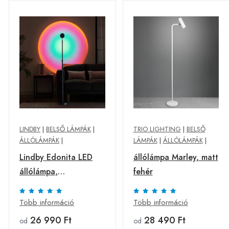
LINDBY
|
BELSŐ LÁMPÁK
|
TRIO LIGHTING
|
BELSŐ
ÁLLÓLÁMPÁK
|
LÁMPÁK
|
ÁLLÓLÁMPÁK
|
Lindby Edonita LED
állólámpa Marley, matt
állólámpa,
fehér
fényeffekttel, 1-ágú
Több információ
Több információ
26 990 Ft
28 490 Ft
od
od