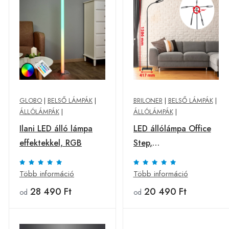
GLOBO
|
BELSŐ LÁMPÁK
|
BRILONER
|
BELSŐ LÁMPÁK
|
ÁLLÓLÁMPÁK
|
ÁLLÓLÁMPÁK
|
Ilani LED álló lámpa
LED állólámpa Office
effektekkel, RGB
Step,
fényerőszabályzó,
fekete
Több információ
Több információ
28 490 Ft
20 490 Ft
od
od