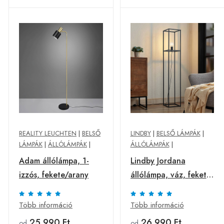
REALITY LEUCHTEN
|
BELSŐ
LINDBY
|
BELSŐ LÁMPÁK
|
LÁMPÁK
|
ÁLLÓLÁMPÁK
|
ÁLLÓLÁMPÁK
|
Adam állólámpa, 1-
Lindby Jordana
izzós, fekete/arany
állólámpa, váz, fekete,
1-izzós.
Több információ
Több információ
25 990 Ft
26 990 Ft
od
od