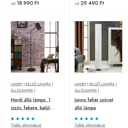
18 990 Ft
29 490 Ft
od
od
LINDBY
|
BELSŐ LÁMPÁK
|
LINDBY
|
BELSŐ LÁMPÁK
|
ÁLLÓLÁMPÁK
|
ÁLLÓLÁMPÁK
|
Morik álló lámpa, 1
Janno fehér szövet
izzós, fekete, belül
álló lámpa
arany
Több információ
Több információ