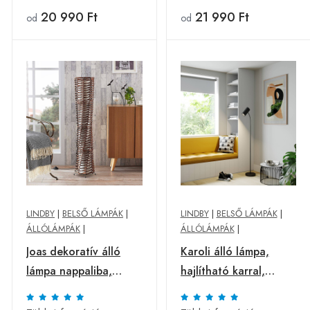
20 990 Ft
21 990 Ft
od
od
LINDBY
|
BELSŐ LÁMPÁK
|
LINDBY
|
BELSŐ LÁMPÁK
|
ÁLLÓLÁMPÁK
|
ÁLLÓLÁMPÁK
|
Joas dekoratív álló
Karoli álló lámpa,
lámpa nappaliba,
hajlítható karral,
barna
fekete