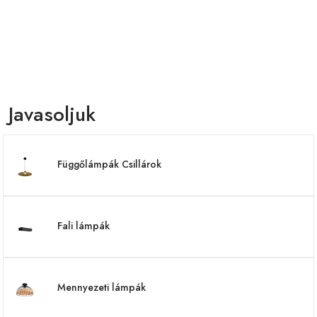
Javasoljuk
Függőlámpák Csillárok
Fali lámpák
Mennyezeti lámpák