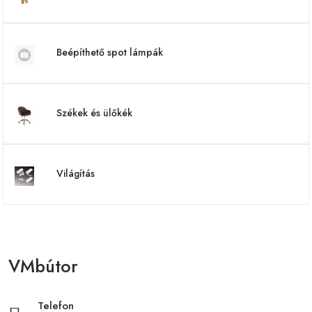
Beépíthető spot lámpák
Székek és ülőkék
Világítás
VMbútor
Telefon