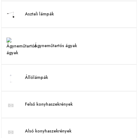
Asztali lámpák
Ágyneműtartós ágyak
Állólámpák
Felső konyhaszekrények
Alsó konyhaszekrények