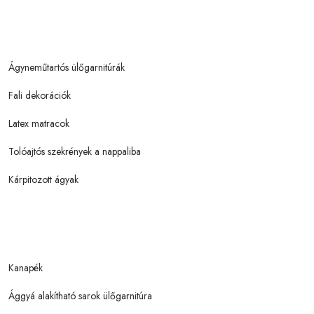
Ágyneműtartós ülőgarnitúrák
Fali dekorációk
Latex matracok
Tolóajtós szekrények a nappaliba
Kárpitozott ágyak
Kanapék
Ággyá alakítható sarok ülőgarnitúra