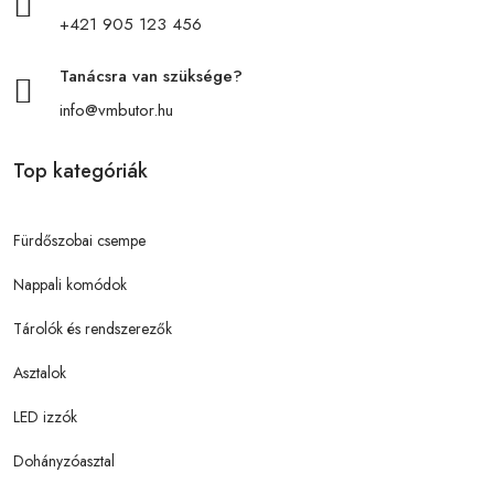
+421 905 123 456
Tanácsra van szüksége?
info@vmbutor.hu
Top kategóriák
Fürdőszobai csempe
Nappali komódok
Tárolók és rendszerezők
Asztalok
LED izzók
Dohányzóasztal