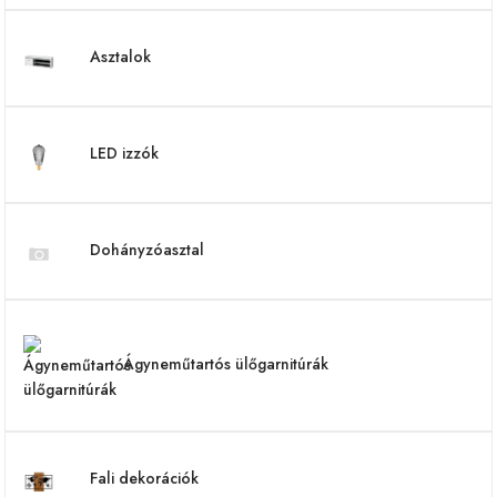
Asztalok
LED izzók
Dohányzóasztal
Ágyneműtartós ülőgarnitúrák
Fali dekorációk