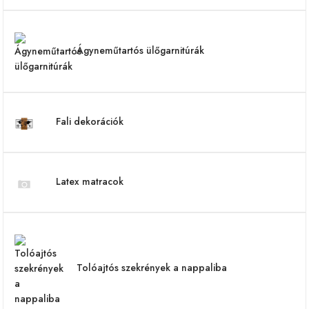
Ágyneműtartós ülőgarnitúrák
Fali dekorációk
Latex matracok
Tolóajtós szekrények a nappaliba