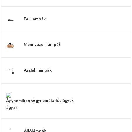
Fali lámpák
Mennyezeti lámpák
Asztali lámpák
Ágyneműtartós ágyak
Állólámpák