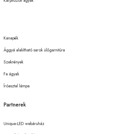
Kárpitozott ágyak
Kanapék
Ággyá alakítható sarok ülőgarnitúra
Szekrények
Fa ágyak
Íróasztal lámpa
Partnerek
Unique-LED webáruház