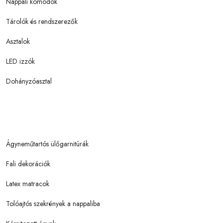
Nappali komódok
Tárolók és rendszerezők
Asztalok
LED izzók
Dohányzóasztal
Ágyneműtartós ülőgarnitúrák
Fali dekorációk
Latex matracok
Tolóajtós szekrények a nappaliba