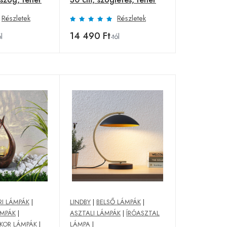
Részletek
Részletek
14 490 Ft
ól
-tól
RI LÁMPÁK
|
LINDBY
|
BELSŐ LÁMPÁK
|
ÁMPÁK
|
ASZTALI LÁMPÁK
|
ÍRÓASZTAL
KOR LÁMPÁK
|
LÁMPA
|