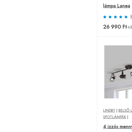
lámpa Lanea
26 990 Ft
-tó
LINDBY
|
BELSŐ 
SPOTLÁMPÁK
|
4 izzós menn