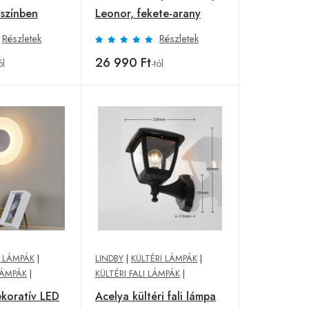
 színben
Leonor, fekete-arany
Részletek
Részletek
26 990 Ft
ól
-tól
 LÁMPÁK
|
LINDBY
|
KÜLTÉRI LÁMPÁK
|
LÁMPÁK
|
KÜLTÉRI FALI LÁMPÁK
|
koratív LED
Acelya kültéri fali lámpa