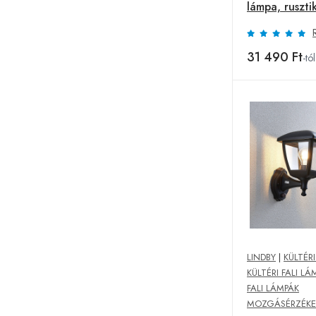
lámpa, rusztik
31 490 Ft
-tól
LINDBY
|
KÜLTÉR
KÜLTÉRI FALI LÁ
FALI LÁMPÁK
MOZGÁSÉRZÉKE