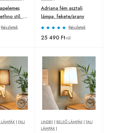
apelemes
Adriana fém asztali
thno stíl. 50
lámpa, fekete/arany
Részletek
Részletek
25 490 Ft
-tól
 LÁMPÁK
|
FALI
LINDBY
|
BELSŐ LÁMPÁK
|
FALI
LÁMPÁK
|