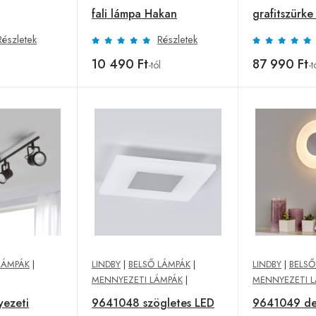
fali lámpa Hakan
grafitszürke
Részletek
Részletek
10 490 Ft
87 990 Ft
l
-tól
-t
LÁMPÁK
|
LINDBY
|
BELSŐ LÁMPÁK
|
LINDBY
|
BELSŐ
MENNYEZETI LÁMPÁK
|
MENNYEZETI 
yezeti
9641048 szögletes LED
9641049 de