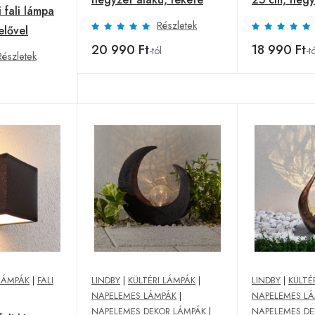
 fali lámpa
Részletek
lővel
20 990 Ft
18 990 Ft
-tól
-t
Részletek
LÁMPÁK
|
FALI
LINDBY
|
KÜLTÉRI LÁMPÁK
|
LINDBY
|
KÜLTÉ
NAPELEMES LÁMPÁK
|
NAPELEMES L
NAPELEMES DEKOR LÁMPÁK
|
NAPELEMES DE