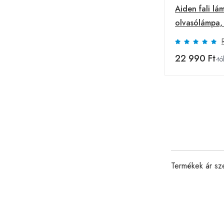
Aiden fali lá
olvasólámpa, 
sárgaréz
22 990 Ft
-tó
Termékek ár sz