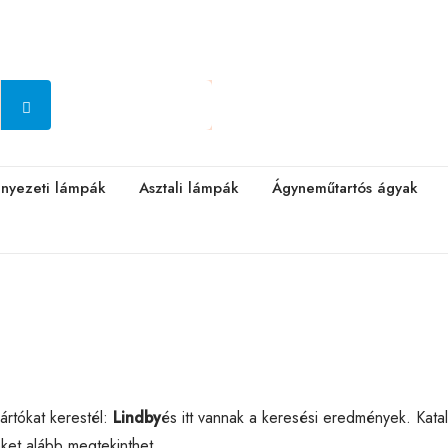
nyezeti lámpák
Asztali lámpák
Ágyneműtartós ágyak
rtókat kerestél:
Lindby
és itt vannak a keresési eredmények. Kat
eket alább megtekinthet.