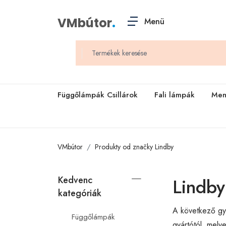
VMbútor
.
Menü
Függőlámpák Csillárok
Fali lámpák
Men
VMbútor
Produkty od značky Lindby
Kedvenc
Lindby
kategóriák
A következő gyá
Függőlámpák
gyártótól, mely