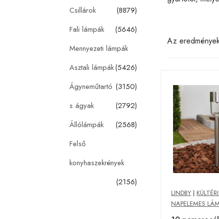
Csillárok
(8879)
Fali lámpák
(5646)
Az eredménye
Mennyezeti lámpák
Asztali lámpák
(5426)
Ágyneműtartó
(3150)
s ágyak
(2792)
Állólámpák
(2568)
Felső
konyhaszekrények
(2156)
LINDBY
|
KÜLTÉR
NAPELEMES LÁ