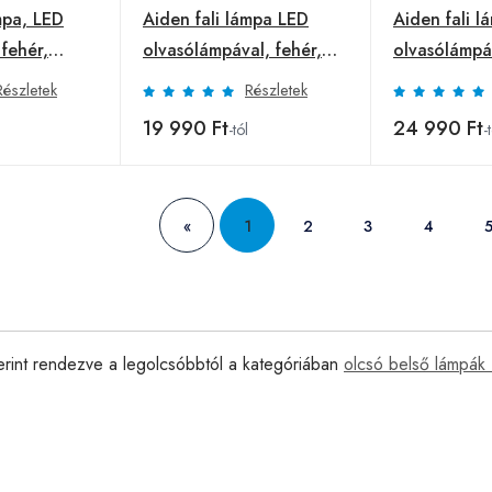
mpa, LED
Aiden fali lámpa LED
Aiden fali 
fehér,
olvasólámpával, fehér,
olvasólámpáv
nikkel
arany
Részletek
Részletek
19 990 Ft
24 990 Ft
l
-tól
-
«
1
2
3
4
erint rendezve a legolcsóbbtól a kategóriában
olcsó belső lámpák 