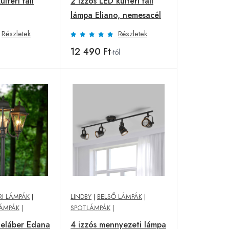
ültéri fali
2 izzós LED kültéri fali
lámpa Eliano, nemesacél
Részletek
Részletek
12 490 Ft
-tól
RI LÁMPÁK
|
LINDBY
|
BELSŐ LÁMPÁK
|
LÁMPÁK
|
SPOTLÁMPÁK
|
deláber Edana
4 izzós mennyezeti lámpa