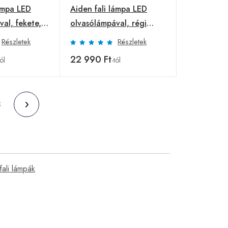
lámpa LED
Aiden fali lámpa LED
al, fekete,
olvasólámpával, régi
sárgaréz
Részletek
Részletek
22 990 Ft
tól
-tól
5
fali lámpák