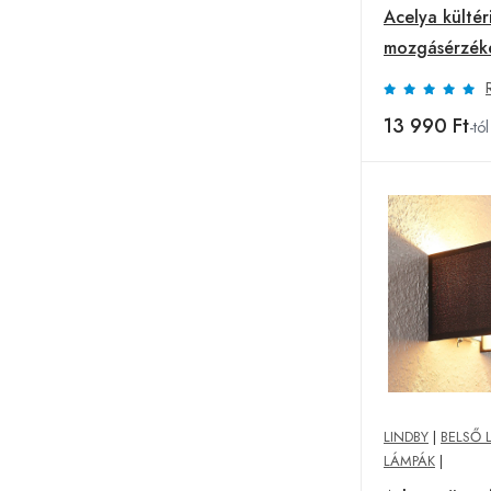
Acelya kültéri
mozgásérzéke
13 990 Ft
-tól
LINDBY
|
BELSŐ 
LÁMPÁK
|