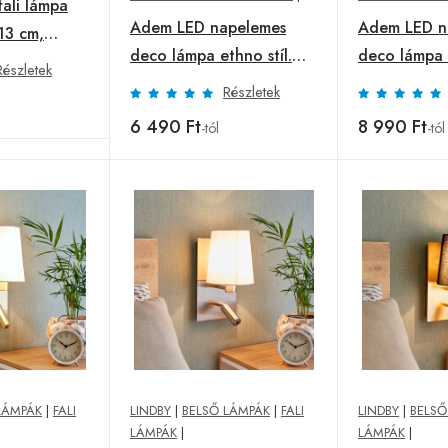
fali lámpa
Adem LED napelemes
Adem LED n
13 cm,
deco lámpa ethno stíl.
deco lámpa e
Részletek
30,5 cm
cm
Részletek
6 490 Ft
8 990 Ft
-tól
-tól
LÁMPÁK
|
FALI
LINDBY
|
BELSŐ LÁMPÁK
|
FALI
LINDBY
|
BELSŐ
LÁMPÁK
|
LÁMPÁK
|