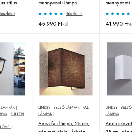
us stílus
mennyezeti lámpa
mennyezeti
Részletek
Részletek
45 990 Ft
41 990 Ft
-tól
-t
I LÁMPÁK
|
LINDBY
|
BELSŐ LÁMPÁK
|
FALI
LINDBY
|
BELSŐ
MPÁK
|
KÜLTÉRI
LÁMPÁK
|
LÁMPÁK
|
Adea fali lámpa, 25 cm,
Adea szövet 
LŐVEL
|
négyzet alakú, fekete
25 cm, négy