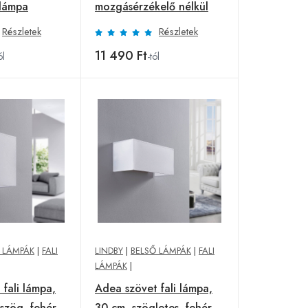
 lámpa
mozgásérzékelő nélkül
Részletek
Részletek
11 490 Ft
ól
-tól
 LÁMPÁK
|
FALI
LINDBY
|
BELSŐ LÁMPÁK
|
FALI
LÁMPÁK
|
fali lámpa,
Adea szövet fali lámpa,
szög, fehér
30 cm, szögletes, fehér