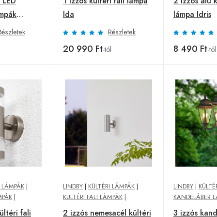
l LED
1 izzós kültéri fali lámpa
2 izzós alu k
ámpák
Ida
lámpa Idris
Részletek
Részletek
20 990 Ft
8 490 Ft
-tól
-tól
I LÁMPÁK
|
LINDBY
|
KÜLTÉRI LÁMPÁK
|
LINDBY
|
KÜLTÉ
MPÁK
|
KÜLTÉRI FALI LÁMPÁK
|
KANDELÁBER 
ltéri fali
2 izzós nemesacél kültéri
3 izzós kan