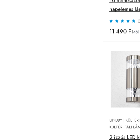
10 nemesacé
napelemes l
Maarten
11 490 Ft
-tól
LINDBY
|
KÜLTÉR
KÜLTÉRI FALI LÁ
2 izzós LED kü