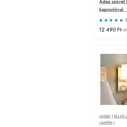
Adea szövet 
kapcsolóval, 
fekete
12 490 Ft
-tól
LINDBY
|
BELSŐ 
LÁMPÁK
|