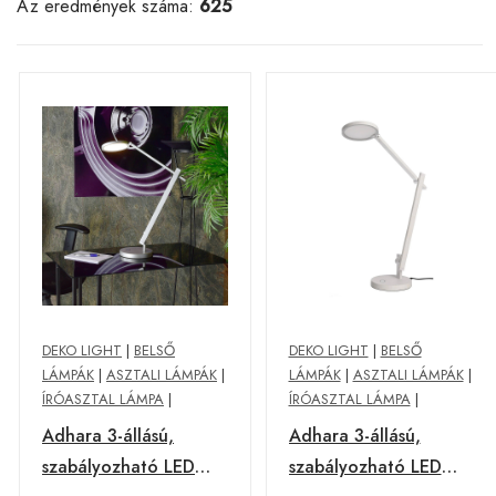
Az eredmények száma:
625
DEKO LIGHT
|
BELSŐ
DEKO LIGHT
|
BELSŐ
LÁMPÁK
|
ASZTALI LÁMPÁK
|
LÁMPÁK
|
ASZTALI LÁMPÁK
|
ÍRÓASZTAL LÁMPA
|
ÍRÓASZTAL LÁMPA
|
Adhara 3-állású,
Adhara 3-állású,
szabályozható LED
szabályozható LED