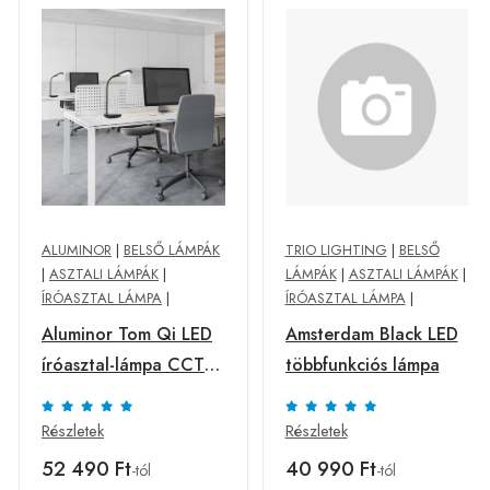
ALUMINOR
|
BELSŐ LÁMPÁK
TRIO LIGHTING
|
BELSŐ
|
ASZTALI LÁMPÁK
|
LÁMPÁK
|
ASZTALI LÁMPÁK
|
ÍRÓASZTAL LÁMPA
|
ÍRÓASZTAL LÁMPA
|
Aluminor Tom Qi LED
Amsterdam Black LED
íróasztal-lámpa CCT
többfunkciós lámpa
fekete
Részletek
Részletek
52 490 Ft
40 990 Ft
-tól
-tól