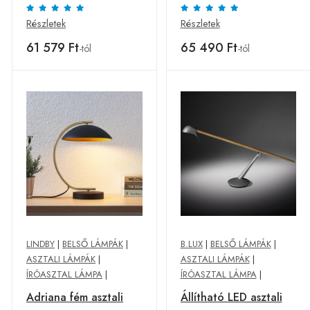
lámpa, ezüst
lámpa, fehér
Részletek
Részletek
61 579 Ft
65 490 Ft
-tól
-tól
LINDBY
|
BELSŐ LÁMPÁK
|
B.LUX
|
BELSŐ LÁMPÁK
|
ASZTALI LÁMPÁK
|
ASZTALI LÁMPÁK
|
ÍRÓASZTAL LÁMPA
|
ÍRÓASZTAL LÁMPA
|
Adriana fém asztali
Állítható LED asztali