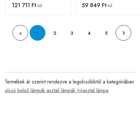
121 711 Ft
59 849 Ft
-tól
-tól
«
1
2
3
4
5
Termékek ár szerint rendezve a legolcsóbbtól a kategóriában
olcsó belső lámpák asztali lámpák íróasztal lámpa