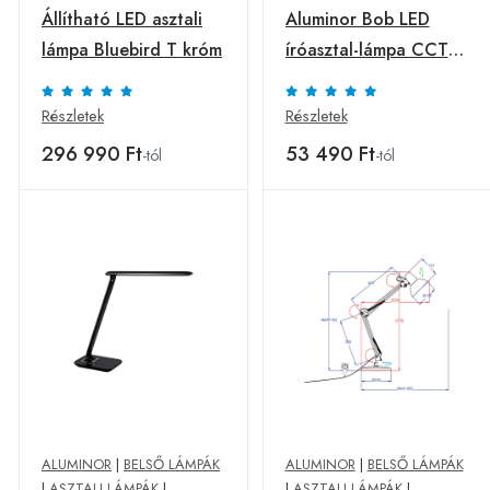
Állítható LED asztali
Aluminor Bob LED
lámpa Bluebird T króm
íróasztal-lámpa CCT
dim fehér
Részletek
Részletek
296 990 Ft
53 490 Ft
-tól
-tól
ALUMINOR
|
BELSŐ LÁMPÁK
ALUMINOR
|
BELSŐ LÁMPÁK
|
ASZTALI LÁMPÁK
|
|
ASZTALI LÁMPÁK
|