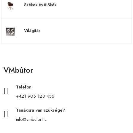
Székek és ülőkék
Világítás
VMbútor
Telefon
+421 905 123 456
Tanácsra van szüksége?
info@vmbutor.hu