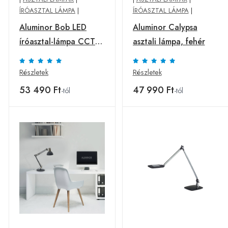
ÍRÓASZTAL LÁMPA
|
ÍRÓASZTAL LÁMPA
|
Aluminor Bob LED
Aluminor Calypsa
íróasztal-lámpa CCT
asztali lámpa, fehér
dim fekete
Részletek
Részletek
53 490 Ft
47 990 Ft
-tól
-tól