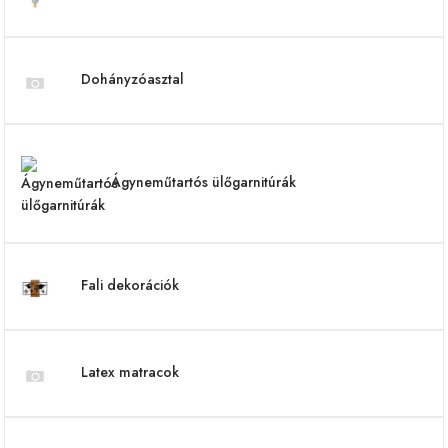
Dohányzóasztal
Ágyneműtartós ülőgarnitúrák
Fali dekorációk
Latex matracok