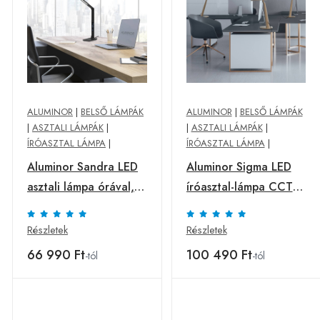
ALUMINOR
|
BELSŐ LÁMPÁK
ALUMINOR
|
BELSŐ LÁMPÁK
|
ASZTALI LÁMPÁK
|
|
ASZTALI LÁMPÁK
|
ÍRÓASZTAL LÁMPA
|
ÍRÓASZTAL LÁMPA
|
Aluminor Sandra LED
Aluminor Sigma LED
asztali lámpa órával,
íróasztal-lámpa CCT
fekete
arany
Részletek
Részletek
66 990 Ft
100 490 Ft
-tól
-tól