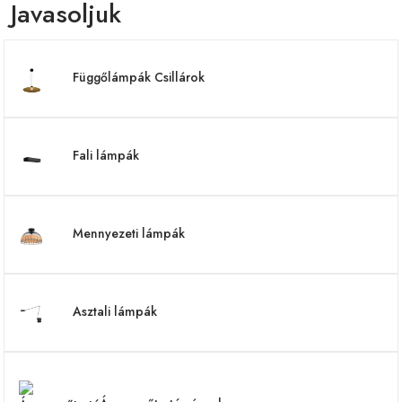
Javasoljuk
Függőlámpák Csillárok
Fali lámpák
Mennyezeti lámpák
Asztali lámpák