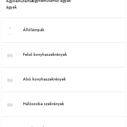
Ágyneműtartós ágyak
Állólámpák
Felső konyhaszekrények
Alsó konyhaszekrények
Hálószoba szekrények