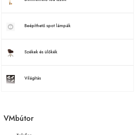
Beépíthető spot lámpák
Székek és ülőkék
Világítás
VMbútor