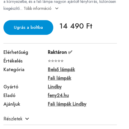
a környezetbe, és a fali lámpa nagyon ajánlott fényforrás, különösen
kiegészítő...
Több információ
14 490 Ft
Ugrás a boltba
Elérhetőség
Raktáron ✅
Értékelés
⭐⭐⭐⭐⭐
Kategória
Belső lámpák
Fali lámpák
Gyártó
Lindby
Eladó
feny24.hu
Ajánljuk
Fali lámpák Lindby
Részletek