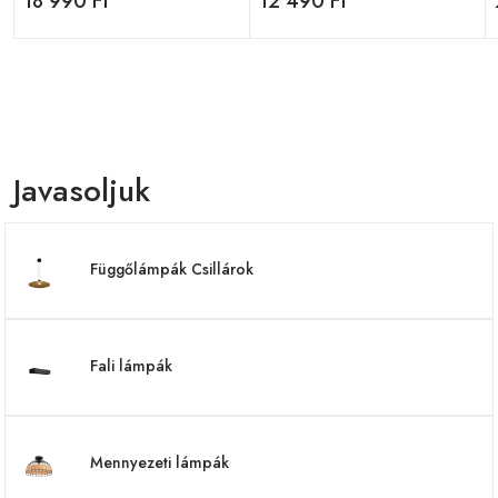
18 990 Ft
12 490 Ft
Javasoljuk
Függőlámpák Csillárok
Fali lámpák
Mennyezeti lámpák