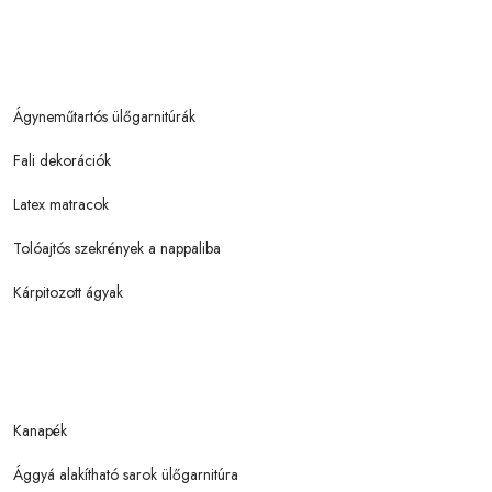
Ágyneműtartós ülőgarnitúrák
Fali dekorációk
Latex matracok
Tolóajtós szekrények a nappaliba
Kárpitozott ágyak
Kanapék
Ággyá alakítható sarok ülőgarnitúra