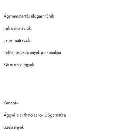
Ágyneműtartós ülőgarnitúrák
Fali dekorációk
Latex matracok
Tolóajtós szekrények a nappaliba
Kárpitozott ágyak
Kanapék
Ággyá alakítható sarok ülőgarnitúra
Szekrények