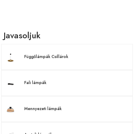
Javasoljuk
Függőlámpák Csillárok
Fali lámpák
Mennyezeti lámpák