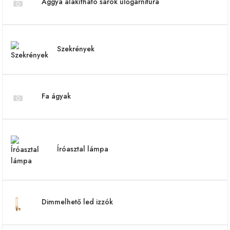
Ággyá alakítható sarok ülőgarnitúra
Szekrények
Fa ágyak
Íróasztal lámpa
Dimmelhető led izzók