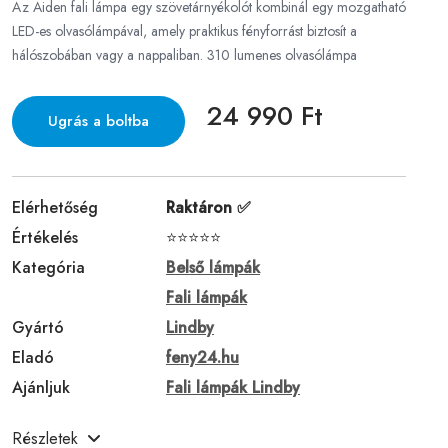
Az Aiden fali lámpa egy szövetárnyékolót kombinál egy mozgatható
LED-es olvasólámpával, amely praktikus fényforrást biztosít a
hálószobában vagy a nappaliban. 310 lumenes olvasólámpa
24 990 Ft
Ugrás a boltba
Elérhetőség
Raktáron ✅
Értékelés
⭐⭐⭐⭐⭐
Kategória
Belső lámpák
Fali lámpák
Gyártó
Lindby
Eladó
feny24.hu
Ajánljuk
Fali lámpák Lindby
Részletek