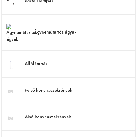
Asztali lámpák
Ágyneműtartós ágyak
Állólámpák
Felső konyhaszekrények
Alsó konyhaszekrények