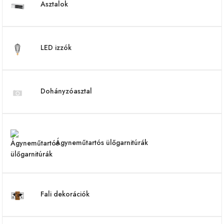
Asztalok
LED izzók
Dohányzóasztal
Ágyneműtartós ülőgarnitúrák
Fali dekorációk