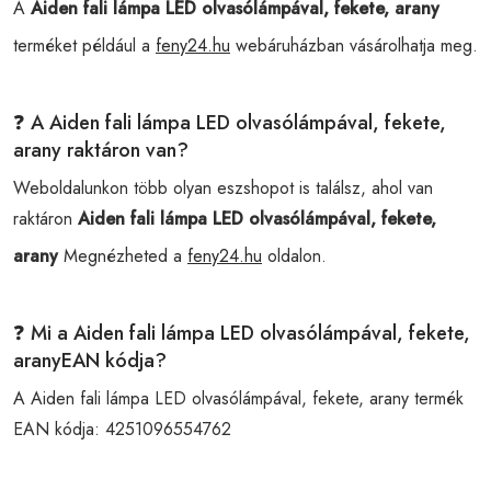
A
Aiden fali lámpa LED olvasólámpával, fekete, arany
terméket például a
feny24.hu
webáruházban vásárolhatja meg.
❓ A Aiden fali lámpa LED olvasólámpával, fekete,
arany raktáron van?
Weboldalunkon több olyan eszshopot is találsz, ahol van
raktáron
Aiden fali lámpa LED olvasólámpával, fekete,
arany
Megnézheted a
feny24.hu
oldalon.
❓ Mi a Aiden fali lámpa LED olvasólámpával, fekete,
aranyEAN kódja?
A Aiden fali lámpa LED olvasólámpával, fekete, arany termék
EAN kódja:
4251096554762