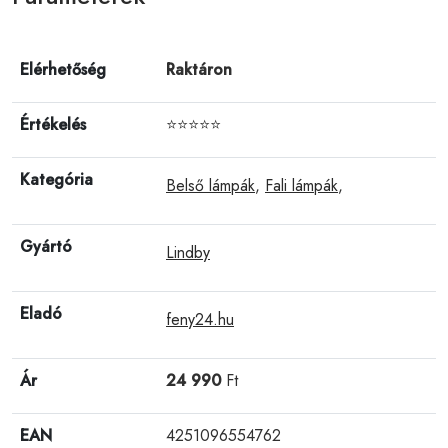
Elérhetőség
Raktáron
Értékelés
⭐⭐⭐⭐⭐
Kategória
Belső lámpák
,
Fali lámpák
,
Gyártó
Lindby
Eladó
feny24.hu
Ár
24 990
Ft
EAN
4251096554762