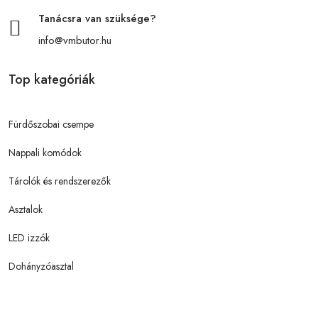
Tanácsra van szüksége?
info@vmbutor.hu
Top kategóriák
Fürdőszobai csempe
Nappali komódok
Tárolók és rendszerezők
Asztalok
LED izzók
Dohányzóasztal