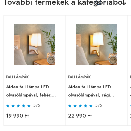
További termékek a kategóriából
FALI LÁMPÁK
FALI LÁMPÁK
Aiden fali lámpa LED
Aiden fali lámpa LED
olvasólámpával, fehér,
olvasólámpával, régi
nikkel
sárgaréz
5/5
5/5
19 990 Ft
22 990 Ft