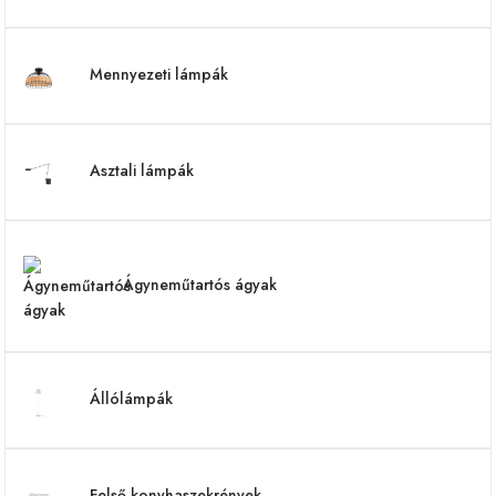
Mennyezeti lámpák
Asztali lámpák
Ágyneműtartós ágyak
Állólámpák
Felső konyhaszekrények