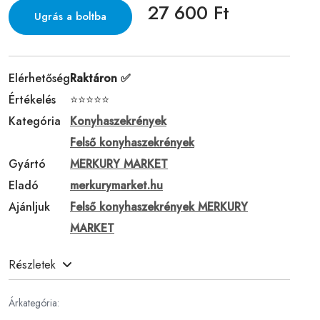
27 600 Ft
Ugrás a boltba
Elérhetőség
Raktáron ✅
Értékelés
⭐⭐⭐⭐⭐
Kategória
Konyhaszekrények
Felső konyhaszekrények
Gyártó
MERKURY MARKET
Eladó
merkurymarket.hu
Ajánljuk
Felső konyhaszekrények MERKURY
MARKET
Részletek
Árkategória: