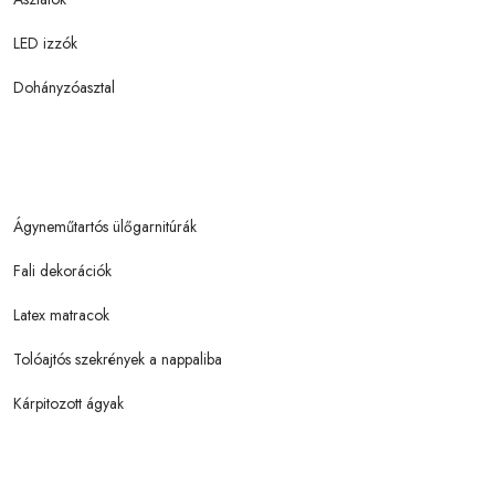
LED izzók
Dohányzóasztal
Ágyneműtartós ülőgarnitúrák
Fali dekorációk
Latex matracok
Tolóajtós szekrények a nappaliba
Kárpitozott ágyak