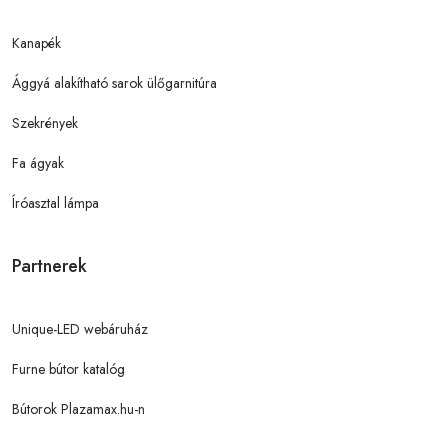
Kanapék
Ággyá alakítható sarok ülőgarnitúra
Szekrények
Fa ágyak
Íróasztal lámpa
Partnerek
Unique-LED webáruház
Furne bútor katalóg
Bútorok Plazamax.hu-n