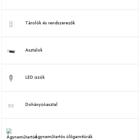
Tárolók és rendszerezők
Asztalok
LED izzók
Dohányzóasztal
Ágyneműtartós ülőgarnitúrák