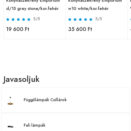
Konyhaszekrény Emporium
Konyhaszekrény Emporium
d/15 grey stone/kor.fehér
w10 white/kor.fehér
5/5
5/5
19 600 Ft
35 600 Ft
Javasoljuk
Függőlámpák Csillárok
Fali lámpák