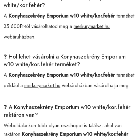
white/kor.fehér?
A
Konyhaszekrény Emporium w10 white/kor.fehér
terméket
35 600Ft-tól vásárolhatod meg a
merkurymarket.hu
webáruházban.
❓ Hol lehet vásárolni a Konyhaszekrény Emporium
w10 white/kor.fehér terméket?
A
Konyhaszekrény Emporium w10 white/kor.fehér
terméket
például a
merkurymarket.hu
webáruházban vásárolhatja meg.
❓ A Konyhaszekrény Emporium w10 white/kor.fehér
raktáron van?
Weboldalunkon több olyan eszshopot is találsz, ahol van
raktáron
Konyhaszekrény Emporium w10 white/kor.fehér