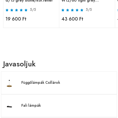
d/15 grey stone/kor.fehér
W12/60 light grey
stone/fehér
5/5
5/5
19 600 Ft
43 600 Ft
Javasoljuk
Függőlámpák Csillárok
Fali lámpák