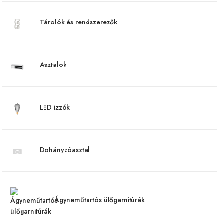
Tárolók és rendszerezők
Asztalok
LED izzók
Dohányzóasztal
Ágyneműtartós ülőgarnitúrák