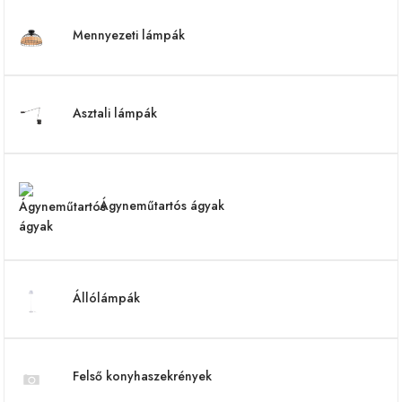
Mennyezeti lámpák
Asztali lámpák
Ágyneműtartós ágyak
Állólámpák
Felső konyhaszekrények