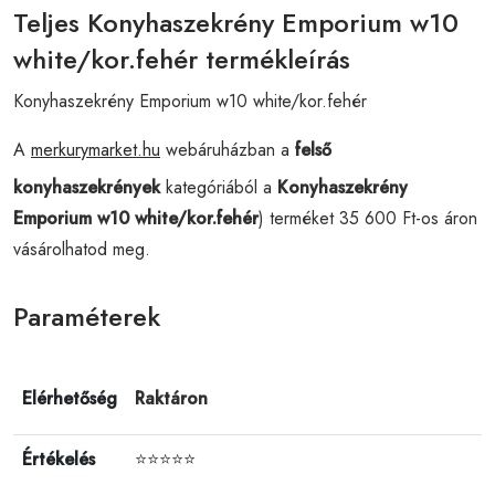
Teljes Konyhaszekrény Emporium w10
white/kor.fehér termékleírás
Konyhaszekrény Emporium w10 white/kor.fehér
A
merkurymarket.hu
webáruházban a
felső
konyhaszekrények
kategóriából a
Konyhaszekrény
Emporium w10 white/kor.fehér
) terméket 35 600 Ft-os áron
vásárolhatod meg.
Paraméterek
Elérhetőség
Raktáron
Értékelés
⭐⭐⭐⭐⭐