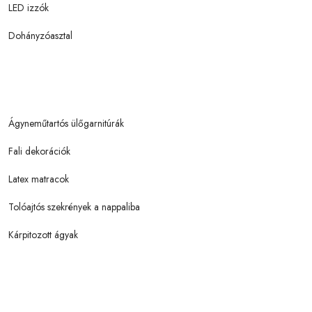
LED izzók
Dohányzóasztal
Ágyneműtartós ülőgarnitúrák
Fali dekorációk
Latex matracok
Tolóajtós szekrények a nappaliba
Kárpitozott ágyak