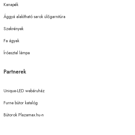
Kanapék
Ággyá alakítható sarok ülőgarnitúra
Szekrények
Fa ágyak
Íróasztal lámpa
Partnerek
Unique-LED webáruház
Furne bútor katalóg
Bútorok Plazamax.hu-n