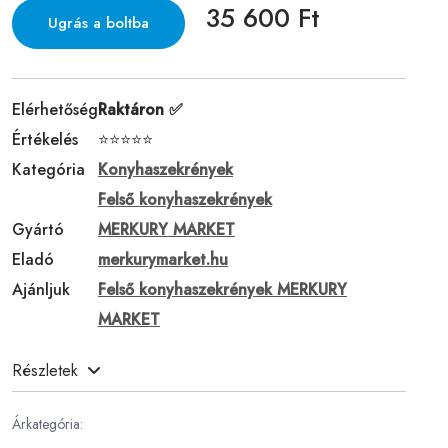
35 600 Ft
Ugrás a boltba
Elérhetőség
Raktáron ✅
Értékelés
⭐⭐⭐⭐⭐
Kategória
Konyhaszekrények
Felső konyhaszekrények
Gyártó
MERKURY MARKET
Eladó
merkurymarket.hu
Ajánljuk
Felső konyhaszekrények MERKURY
MARKET
Részletek
Árkategória: