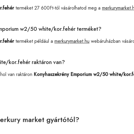
.fehér
terméket 27 600Ft-tól vásárolhatod meg a
merkurymarket.
Emporium w2/50 white/kor.fehér terméket?
.fehér
terméket például a
merkurymarket.hu
webáruházban vásáro
e/kor.fehér raktáron van?
ahol van raktáron
Konyhaszekrény Emporium w2/50 white/kor.f
erkury market gyártótól?