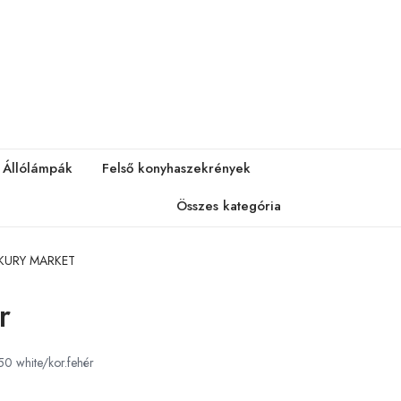
Állólámpák
Felső konyhaszekrények
Összes kategória
ERKURY MARKET
r
0 white/kor.fehér