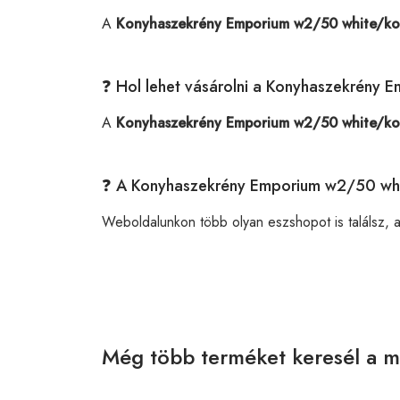
A
Konyhaszekrény Emporium w2/50 white/kor
❓ Hol lehet vásárolni a Konyhaszekrény 
A
Konyhaszekrény Emporium w2/50 white/kor
❓ A Konyhaszekrény Emporium w2/50 whit
Weboldalunkon több olyan eszshopot is találsz, 
Még több terméket keresél a m