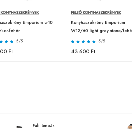
Ő KONYHASZEKRÉNYEK
FELSŐ KONYHASZEKRÉNYEK
haszekrény Emporium w10
Konyhaszekrény Emporium
/kor.fehér
W12/60 light grey stone/fehé
5/5
5/5
00 Ft
43 600 Ft
Fali lámpák