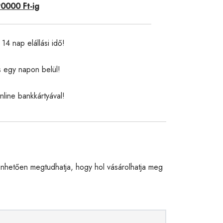
90000 Ft-ig
14 nap elállási idő!
s egy napon belül!
nline bankkártyával!
nhetően megtudhatja, hogy hol vásárolhatja meg