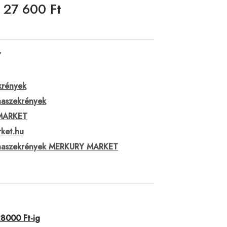
27 600 Ft
✅
krények
haszekrények
MARKET
ket.hu
yhaszekrények MERKURY MARKET
28000 Ft-ig