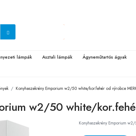
nyezeti lámpák
Asztali lámpák
Ágyneműtartós ágyak
ények
Konyhaszekrény Emporium w2/50 white/kor.fehér od výrobce M
orium w2/50 white/kor.fehé
Konyhaszekrény Emporium w2/5