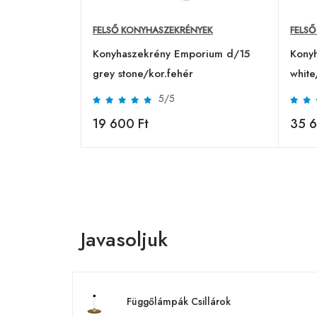
FELSŐ KONYHASZEKRÉNYEK
FELS
Konyhaszekrény Emporium d/15
Kony
grey stone/kor.fehér
white
5/5
19 600 Ft
35 6
Javasoljuk
Függőlámpák Csillárok