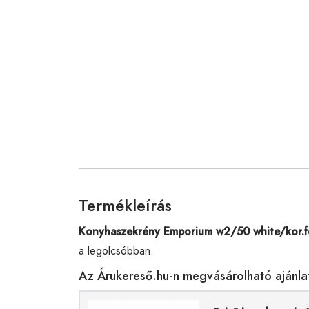
Termékleírás
Konyhaszekrény Emporium w2/50 white/kor.f
a legolcsóbban.
Az Árukereső.hu-n megvásárolható ajánla