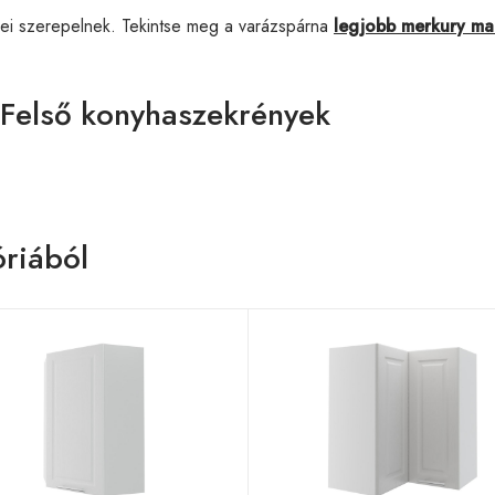
ei szerepelnek. Tekintse meg a varázspárna
legjobb merkury ma
 Felső konyhaszekrények
riából