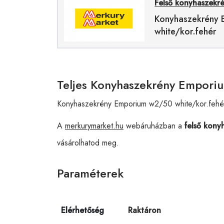
Felső konyhaszekr
Konyhaszekrény
white/kor.fehér
Teljes Konyhaszekrény Emporiu
Konyhaszekrény Emporium w2/50 white/kor.fehé
A
merkurymarket.hu
webáruházban a
felső kony
vásárolhatod meg.
Paraméterek
Elérhetőség
Raktáron