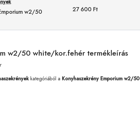
ények
27 600 Ft
 Emporium w2/50
m w2/50 white/kor.fehér termékleírás
r
haszekrények
kategóriából a
Konyhaszekrény Emporium w2/50 