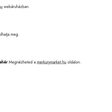
hu
webáruházban.
lhatja meg.
ehér
Megnézheted a
merkurymarket.hu
oldalon.