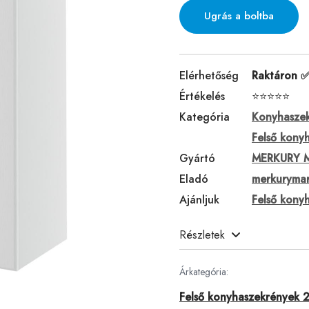
Ugrás a boltba
Elérhetőség
Raktáron 
Értékelés
⭐⭐⭐⭐⭐
Kategória
Konyhasze
Felső kony
Gyártó
MERKURY 
Eladó
merkurymar
Ajánljuk
Felső kon
Részletek
Árkategória:
Felső konyhaszekrények 