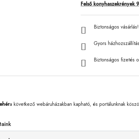
Felső konyhaszekrények 
Biztonságos vásárlás! 
Gyors házhozszállítá
Biztonságos fizetés o
ehér
a következő webáruházakban kapható, és portálunknak köszö
taink