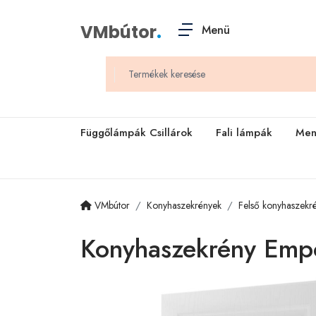
VMbútor
.
Menü
Függőlámpák Csillárok
Fali lámpák
Men
VMbútor
Konyhaszekrények
Felső konyhaszekr
Konyhaszekrény Emp