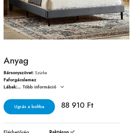
Anyag
Bársonyszövet:
Szürke
Faforgácslemez
Lábak:...
Több információ
88 910 Ft
Ugrás a boltba
Elérhetőség
Raktáron ✅