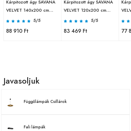
Kárpitozott ágy SAVANA
Kárpitozott ágy SAVANA
Kárp
VELVET 140x200 cm
VELVET 120x200 cm
VEL
bézs
szürke
szür
5/5
5/5
88 910 Ft
83 469 Ft
77 
Javasoljuk
Függőlámpák Csillárok
Fali lámpák