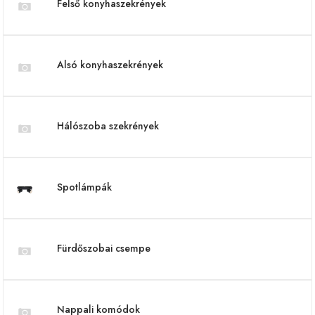
Felső konyhaszekrények
Alsó konyhaszekrények
Hálószoba szekrények
Spotlámpák
Fürdőszobai csempe
Nappali komódok