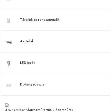
Tárolók és rendszerezők
Asztalok
LED izzók
Dohányzóasztal
Ágyneműtartós ülőgarnitúrák