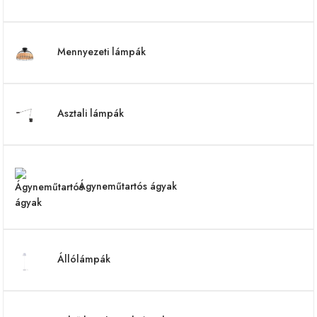
Mennyezeti lámpák
Asztali lámpák
Ágyneműtartós ágyak
Állólámpák