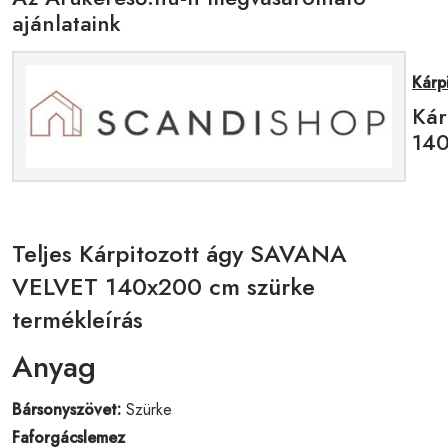
ajánlataink
Kárp
Kár
140
Teljes Kárpitozott ágy SAVANA
VELVET 140x200 cm szürke
termékleírás
Anyag
Bársonyszövet:
Szürke
Faforgácslemez