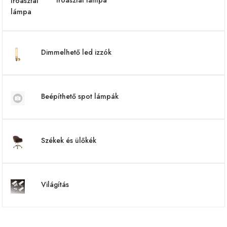
Íróasztal lámpa
Dimmelhető led izzók
Beépíthető spot lámpák
Székek és ülőkék
Világítás