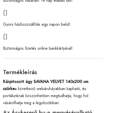
Biztonságos vásárlás! 14 nap elállási idő!
Gyors házhozszállítás egy napon belül!
Biztonságos fizetés online bankkártyával!
Termékleírás
Kárpitozott ágy SAVANA VELVET 140x200 cm
szürke
a következő webáruházakban kapható, és
portálunknak köszönhetően megtudhatja, hogy hol
vásárolhatja meg a legolcsóbban.
Az Árukereső.hu-n megvásárolható