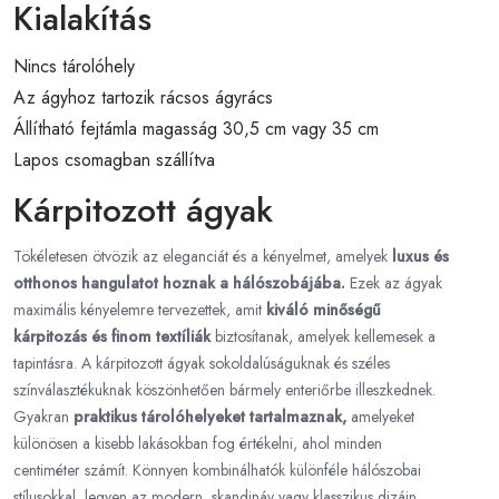
Kialakítás
Nincs tárolóhely
Az ágyhoz tartozik rácsos ágyrács
Állítható fejtámla magasság 30,5 cm vagy 35 cm
Lapos csomagban szállítva
Kárpitozott ágyak
Tökéletesen ötvözik az eleganciát és a kényelmet, amelyek
luxus és
otthonos hangulatot hoznak a hálószobájába.
Ezek az ágyak
maximális kényelemre tervezettek, amit
kiváló minőségű
kárpitozás és finom textíliák
biztosítanak, amelyek kellemesek a
tapintásra. A kárpitozott ágyak sokoldalúságuknak és széles
színválasztékuknak köszönhetően bármely enteriőrbe illeszkednek.
Gyakran
praktikus tárolóhelyeket tartalmaznak,
amelyeket
különösen a kisebb lakásokban fog értékelni, ahol minden
centiméter számít. Könnyen kombinálhatók különféle hálószobai
stílusokkal, legyen az modern, skandináv vagy klasszikus dizájn.