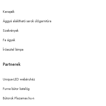
Kanapék
Ággyá alakítható sarok ülőgarnitúra
Szekrények
Fa ágyak
Íróasztal lámpa
Partnerek
Unique-LED webáruház
Furne bútor katalóg
Bútorok Plazamax.hu-n