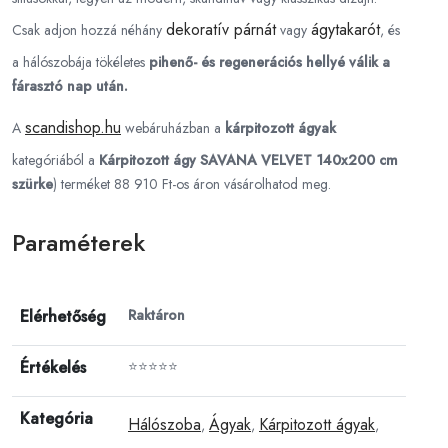
dekoratív párnát
ágytakarót
Csak adjon hozzá néhány
vagy
, és
a hálószobája tökéletes
pihenő- és regenerációs hellyé válik a
fárasztó nap után.
scandishop.hu
A
webáruházban a
kárpitozott ágyak
kategóriából a
Kárpitozott ágy SAVANA VELVET 140x200 cm
szürke
) terméket 88 910 Ft-os áron vásárolhatod meg.
Paraméterek
Elérhetőség
Raktáron
Értékelés
⭐⭐⭐⭐⭐
Kategória
Hálószoba
Ágyak
Kárpitozott ágyak
,
,
,