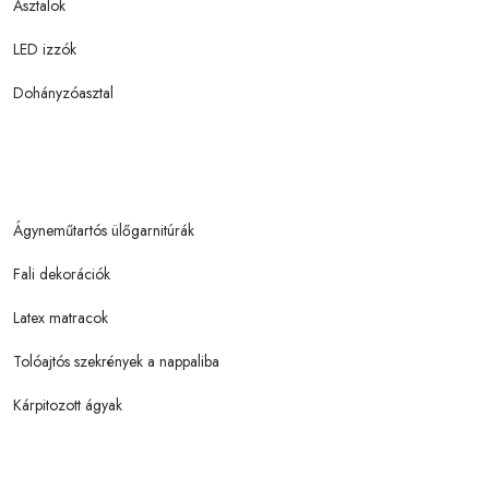
Asztalok
LED izzók
Dohányzóasztal
Ágyneműtartós ülőgarnitúrák
Fali dekorációk
Latex matracok
Tolóajtós szekrények a nappaliba
Kárpitozott ágyak