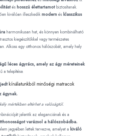
ilitást
és
hosszú élettartamot
biztosítanak.
tően kiválóan illeszkedik
modern
és
klasszikus
úra
harmonikusan hat, és könnyen kombinálható
trasztos kiegészítőkkel vagy természetes
tan. Alkoss egy otthonos hálószobát, amely hely
égű léces ágyrács, amely az ágy méreteinek
ű a telepítése.
kínálatunkból minőségi matracok
rjedt
z ágynak.
ély mértékben eltérhet a valóságtól.
mbinációját jelentik az eleganciának és a
otthonosságot varázsol a hálószobádba.
lem jegyében lettek tervezve, amelyet a
kiváló