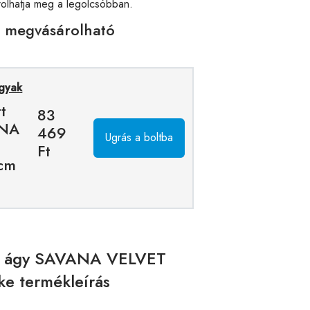
rolhatja meg a legolcsóbban.
n megvásárolható
ágyak
t
83
ANA
469
Ugrás a boltba
Ft
cm
ott ágy SAVANA VELVET
e termékleírás