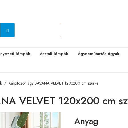
nyezeti lámpák
Asztali lámpák
Ágyneműtartós ágyak
ak
Kárpitozott ágy SAVANA VELVET 120x200 cm szürke
VANA VELVET 120x200 cm sz
Anyag