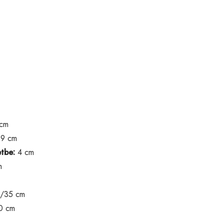
cm
9 cm
tbe:
4 cm
m
/35 cm
0 cm