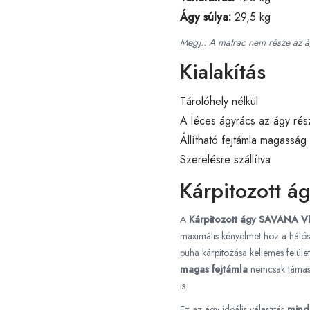
Ágy súlya:
29,5 kg
Megj.: A matrac nem része az á
Kialakítás
Tárolóhely nélkül
A léces ágyrács az ágy rés
Állítható fejtámla magassá
Szerelésre szállítva
Kárpitozott á
A
Kárpitozott ágy SAVANA 
maximális kényelmet hoz a hál
puha kárpitozása kellemes felület
magas fejtámla
nemcsak támasz
is.
Ez az ágy ideális választás
mind