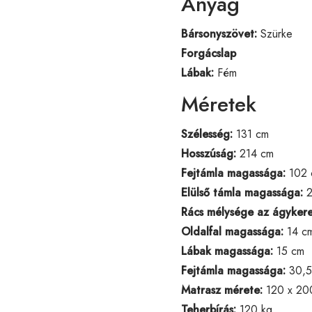
Anyag
Bársonyszövet:
Szürke
Forgácslap
Lábak:
Fém
Méretek
Szélesség:
131 cm
Hosszúság:
214 cm
Fejtámla magassága:
102 
Elülső támla magassága:
2
Rács mélysége az ágykere
Oldalfal magassága:
14 c
Lábak magassága:
15 cm
Fejtámla magassága:
30,5
Matrasz mérete:
120 x 20
Teherbírás:
120 kg