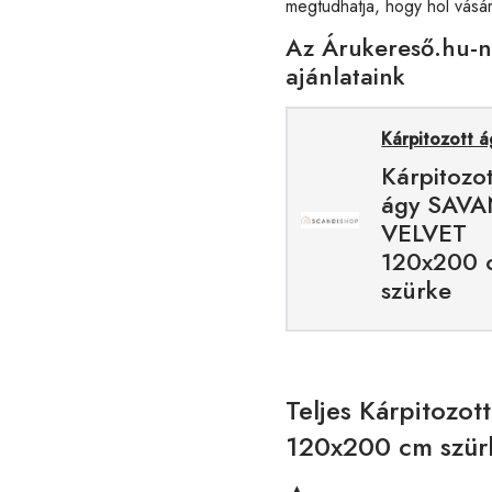
megtudhatja, hogy hol vásá
Az Árukereső.hu-
ajánlataink
Kárpitozott 
Kárpitozot
ágy SAV
VELVET
120x200 
szürke
Teljes Kárpitoz
120x200 cm szürk