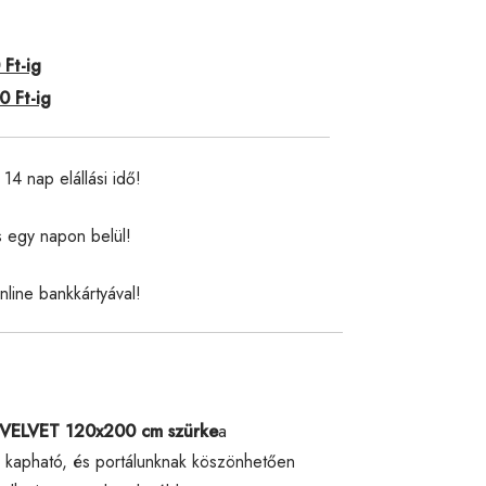
Ft-ig
 Ft-ig
14 nap elállási idő!
s egy napon belül!
nline bankkártyával!
 VELVET 120x200 cm szürke
a
kapható, és portálunknak köszönhetően