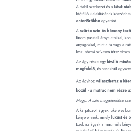
A stabil szerkezet és a lábak
stab
Időtálló kialakításának köszönhe
enteriőrökbe
egyaránt.
A
szürke szín és bársony text
finom pasztell árnyalatokkal, kon
anyagokkal, mint a fa vagy a rat
lesz, ahová szívesen térsz vissza.
Az ágy része egy
kiváló minős
megfelelő
, és rendkívül egyszer
Az ágyhoz
választhatsz a kite
közül - a matrac nem része a
Megj.: A szín megjelenítése csek
A kárpitozott ágyak tökéletes ko
kényelemnek, amely
luxust és 
Ezek az ágyak a maximális kénye