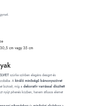
gynak.
ze
g 30,5 cm vagy 35 cm
gyak
VELVET
szürke színben elegáns designt és
ószobába. A
kiváló minőségű bársonyszövet
et biztosít, míg a
dekoratív varrással díszített
t nyújt pihenés közben, hanem stílusos elemet
ennapi pihenéshez
és
minőségi alváshoz
is.