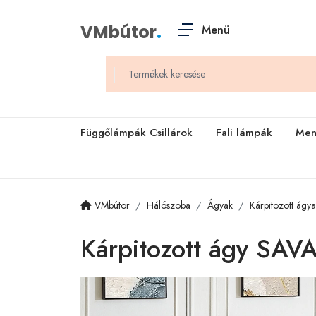
VMbútor
.
Menü
Függőlámpák Csillárok
Fali lámpák
Men
VMbútor
Hálószoba
Ágyak
Kárpitozott ágy
Kárpitozott ágy SA