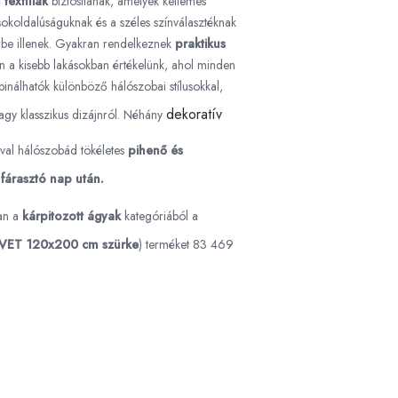
textíliák
biztosítanak, amelyek kellemes
 sokoldalúságuknak és a széles színválasztéknak
rbe illenek. Gyakran rendelkeznek
praktikus
n a kisebb lakásokban értékelünk, ahol minden
inálhatók különböző hálószobai stílusokkal,
dekoratív
gy klasszikus dizájnról. Néhány
al hálószobád tökéletes
pihenő és
 fárasztó nap után.
an a
kárpitozott ágyak
kategóriából a
LVET 120x200 cm szürke
) terméket 83 469