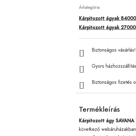
Árkategória:
Kárpitozott ágyak 84000 
Kárpitozott ágyak 270000
Biztonságos vásárlás! 
Gyors házhozszállítá
Biztonságos fizetés o
Termékleírás
Kárpitozott ágy SAVANA
következő webáruházakban 