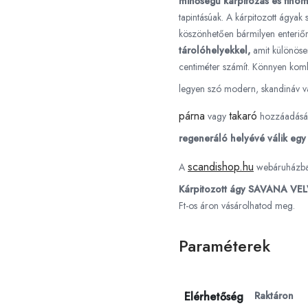
minőségű kárpitozás és finom 
tapintásúak. A kárpitozott ágyak
köszönhetően bármilyen enteriő
tárolóhelyekkel,
amit különöse
centiméter számít. Könnyen komb
legyen szó modern, skandináv va
párna
takaró
vagy
hozzáadásáv
regeneráló helyévé válik egy
scandishop.hu
A
webáruházb
Kárpitozott ágy SAVANA VE
Ft-os áron vásárolhatod meg.
Paraméterek
Elérhetőség
Raktáron