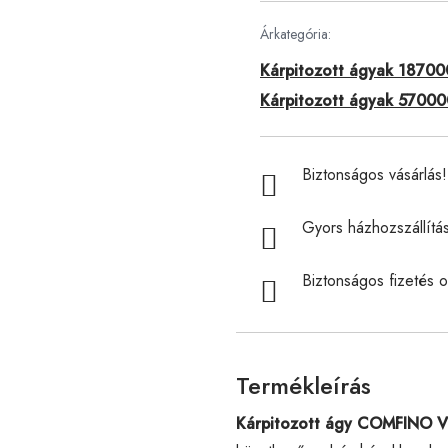
Árkategória:
Kárpitozott ágyak 187000
Kárpitozott ágyak 570000
Biztonságos vásárlás! 
Gyors házhozszállítá
Biztonságos fizetés o
Termékleírás
Kárpitozott ágy COMFINO V