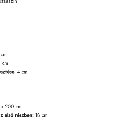
ózsaszín
 cm
 cm
sztése:
4 cm
 x 200 cm
z alsó részben:
18 cm