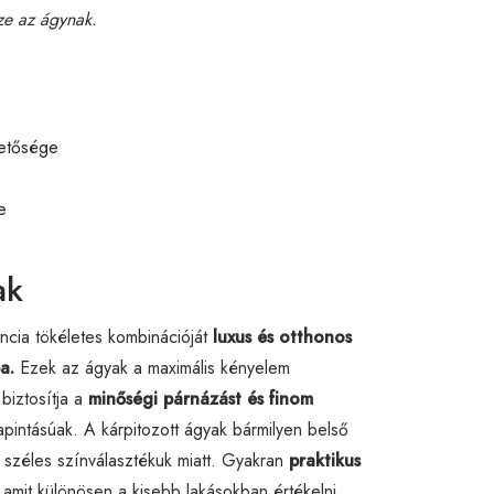
ze az ágynak.
hetősége
e
ak
ncia tökéletes kombinációját
luxus és otthonos
a.
Ezek az ágyak a maximális kényelem
biztosítja a
minőségi párnázást és finom
pintásúak. A kárpitozott ágyak bármilyen belső
s széles színválasztékuk miatt. Gyakran
praktikus
amit különösen a kisebb lakásokban értékelni