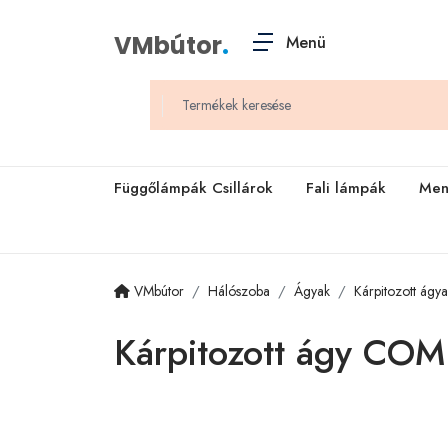
VMbútor
.
Menü
Függőlámpák Csillárok
Fali lámpák
Men
VMbútor
Hálószoba
Ágyak
Kárpitozott ágy
Kárpitozott ágy CO