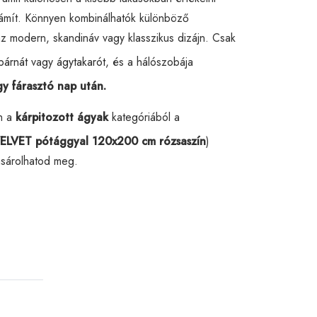
zámít. Könnyen kombinálhatók különböző
az modern, skandináv vagy klasszikus dizájn. Csak
párnát
vagy
ágytakarót
, és a hálószobája
gy fárasztó nap után.
n a
kárpitozott ágyak
kategóriából a
ELVET pótággyal 120x200 cm rózsaszín
)
ásárolhatod meg.