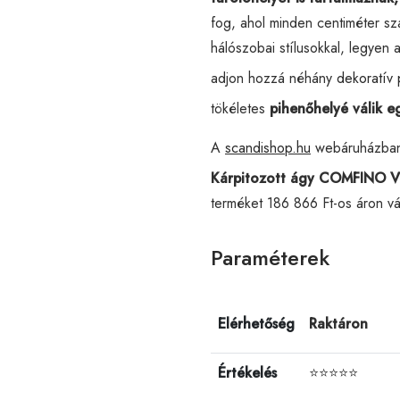
fog, ahol minden centiméter s
hálószobai stílusokkal, legyen 
adjon hozzá néhány
dekoratív 
tökéletes
pihenőhelyé válik e
A
scandishop.hu
webáruházba
Kárpitozott ágy COMFINO V
terméket 186 866 Ft-os áron v
Paraméterek
Elérhetőség
Raktáron
Értékelés
⭐⭐⭐⭐⭐