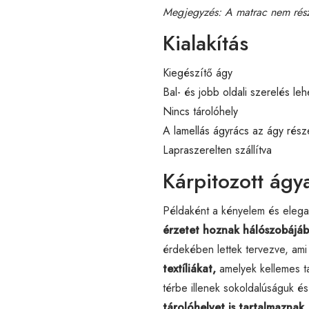
Megjegyzés: A matrac nem rés
Kialakítás
Kiegészítő ágy
Bal- és jobb oldali szerelés le
Nincs tárolóhely
A lamellás ágyrács az ágy rész
Lapraszerelten szállítva
Kárpitozott ágy
Példaként a kényelem és elega
érzetet hoznak hálószobájáb
érdekében lettek tervezve, ami 
textíliákat,
amelyek kellemes ta
térbe illenek sokoldalúságuk é
tárolóhelyet is tartalmaznak,