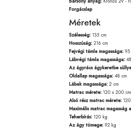
Bársony anyag:
Kronos 29 - r
Forgácslap
Méretek
Szélesség:
135 cm
Hosszúság:
216 cm
Fejvégi támla magassága:
95
Lábvégi támla magassága:
48
Az ágyrács ágykeretbe süllye
Oldallap magassága:
48 cm
Lábak magassága:
2 cm
Matrac mérete:
120 x 200 cm
Alsó rész matrac mérete:
120
Maximális matrac magasság a
Teherbírás:
120 kg
Az ágy tömege:
92 kg