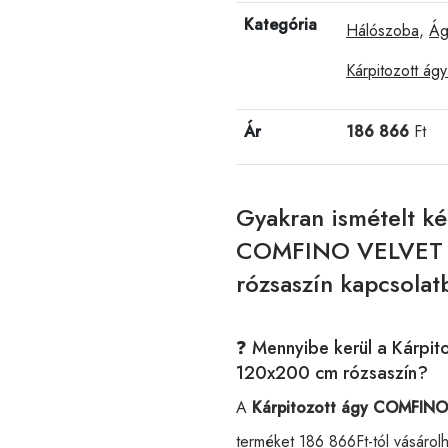
Kategória
Hálószoba
,
Ág
Kárpitozott ág
Ár
186 866
Ft
Gyakran ismételt ké
COMFINO VELVET p
rózsaszín kapcsolat
❓ Mennyibe kerül a Kárp
120x200 cm rózsaszín?
A
Kárpitozott ágy COMFINO
terméket 186 866Ft-tól vásáro