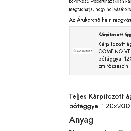
következő webáruházakban kap
megtudhatja, hogy hol vásárolh
Az Árukereső.hu-n megvásá
Kárpitozott ág
Kárpitozott á
COMFINO VE
pótággyal 1
cm rózsaszín
Teljes Kárpitozot
pótággyal 120x200 
Anyag