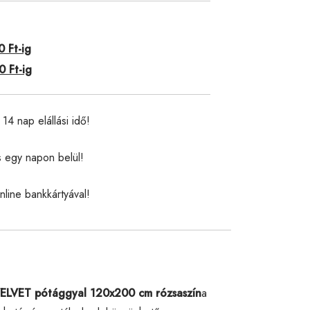
 Ft-ig
 Ft-ig
14 nap elállási idő!
s egy napon belül!
nline bankkártyával!
ELVET pótággyal 120x200 cm rózsaszín
a