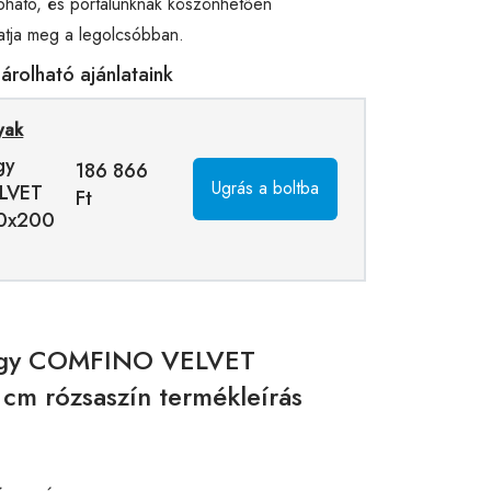
ható, és portálunknak köszönhetően
atja meg a legolcsóbban.
rolható ajánlataink
yak
gy
186 866
Ugrás a boltba
LVET
Ft
20x200
t ágy COMFINO VELVET
cm rózsaszín termékleírás