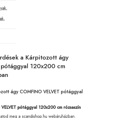
yak
,
yak
,
rdések a Kárpitozott ágy
ótággyal 120x200 cm
ban
itozott ágy COMFINO VELVET pótággyal
 VELVET pótággyal 120x200 cm rózsaszín
lhatod meg a
scandishop.hu
webáruházban.