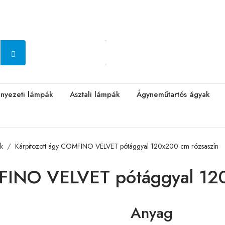
nyezeti lámpák
Asztali lámpák
Ágyneműtartós ágyak
ak
Kárpitozott ágy COMFINO VELVET pótággyal 120x200 cm rózsaszín
MFINO VELVET pótággyal 120
Anyag