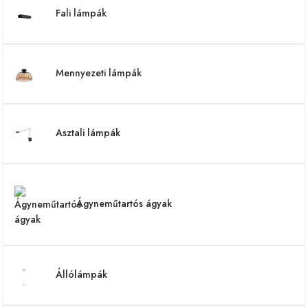
Fali lámpák
Mennyezeti lámpák
Asztali lámpák
Ágyneműtartós ágyak
Állólámpák