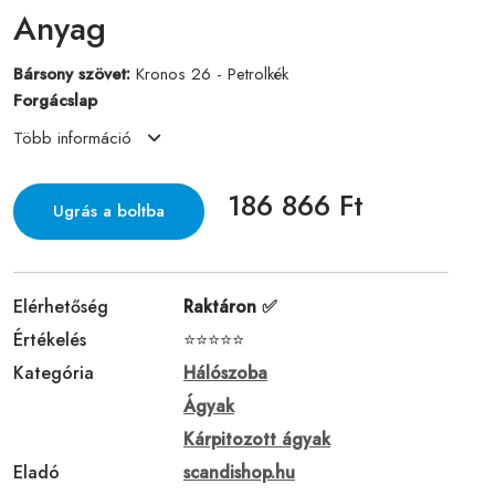
Anyag
Bársony szövet:
Kronos 26 - Petrolkék
Forgácslap
Több információ
186 866 Ft
Ugrás a boltba
Elérhetőség
Raktáron ✅
Értékelés
⭐⭐⭐⭐⭐
Kategória
Hálószoba
Ágyak
Kárpitozott ágyak
Eladó
scandishop.hu