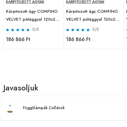
KÁRPITOZOTT ÁGYAK
KÁRPITOZOTT ÁGYAK
Kárpitozott ágy COMFINO
Kárpitozott ágy COMFINO
0
VELVET pótággyal 120x200
VELVET pótággyal 120x200
cm rózsaszín
cm sötétzöld
5/5
5/5
186 866 Ft
186 866 Ft
Javasoljuk
Függőlámpák Csillárok