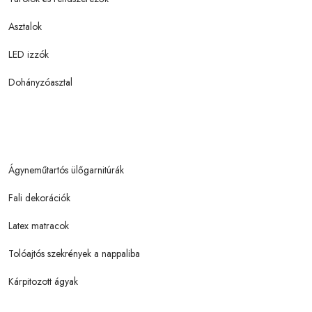
Asztalok
LED izzók
Dohányzóasztal
Ágyneműtartós ülőgarnitúrák
Fali dekorációk
Latex matracok
Tolóajtós szekrények a nappaliba
Kárpitozott ágyak