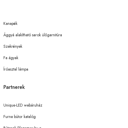
Kanapék
Ággyá alakítható sarok ülőgarnitúra
Szekrények
Fa ágyak
Íróasztal lámpa
Partnerek
Unique-LED webáruház
Furne bútor katalóg