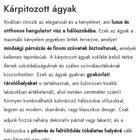
Kárpitozott ágyak
Kiválóan ötvözik az eleganciát és a kényelmet, ami
luxus és
otthonos hangulatot visz a hálószobába.
Ezek az ágyak a
maximális kényelem jegyében lettek tervezve, amelyet
minőségi párnázás és finom szövetek biztosítanak,
amelyek
kellemes tapintásúak. A kárpitozott ágyak sokféle belső térbe
illenek sokoldalúságuknak és széles színválasztékuknak
köszönhetően. Ezek az ágyak gyakran
gyakorlati
tárolóhelyeket
is tartalmaznak, ami különösen kisebb
lakásokban értékelendő, ahol minden centiméter számít.
Könnyen kombinálhatók különböző hálószobai stílusokkal,
legyen az modern, skandináv, vagy klasszikus design. Csak
adjunk hozzá néhány
dekoratív párnát
vagy
takarót
, és a
hálószoba a
pihenés és feltöltődés tökéletes helyévé
válik
egy fárasztó nap után.