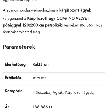
A
scandishop.hu
webáruházban a
kárpitozott ágyak
kategóriából a
Kárpitozott ágy COMFINO VELVET
pótággyal 120x200 cm petrolkék
) terméket 186 866 Ft-os
áron vásárolhatod meg.
Paraméterek
Elérhetőség
Raktáron
Értékelés
⭐⭐⭐⭐⭐
Kategória
Hálószoba
,
Ágyak
,
Kárpitozott ágyak
,
Ár
186 866
Ft