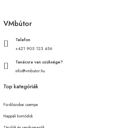
VMbútor
Telefon
+421 905 123 456
Tanácsra van szüksége?
info@vmbutor.hu
Top kategóriák
Fürdőszobai csempe
Nappali komódok
Tárolók és rendszerezők