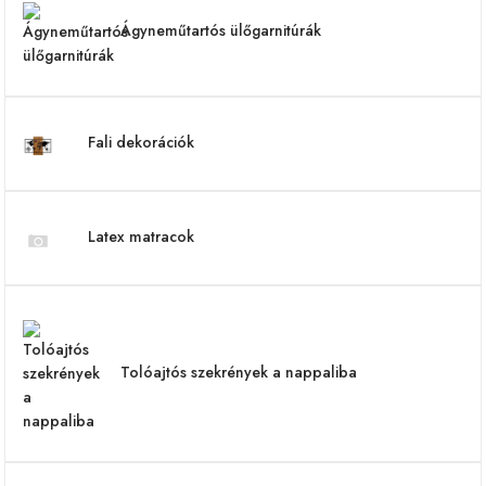
Ágyneműtartós ülőgarnitúrák
Fali dekorációk
Latex matracok
Tolóajtós szekrények a nappaliba