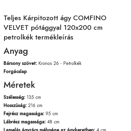
Teljes Kárpitozott ágy COMFINO
VELVET pótággyal 120x200 cm
petrolkék termékleírás
Anyag
Bársony szövet:
Kronos 26 - Petrolkék
Forgácslap
Méretek
Szélesség:
135 cm
Hosszúság:
216 cm
Fejrész magassága:
95 cm
Lábrész magassága:
48 cm
Lamelás ágyrács mélysége az ágykeretben:
4 cm