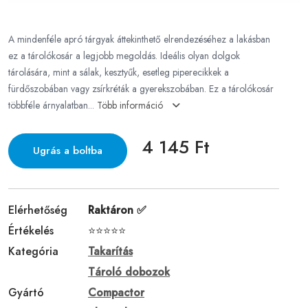
A mindenféle apró tárgyak áttekinthető elrendezéséhez a lakásban
ez a tárolókosár a legjobb megoldás. Ideális olyan dolgok
tárolására, mint a sálak, kesztyűk, esetleg piperecikkek a
fürdőszobában vagy zsírkréták a gyerekszobában. Ez a tárolókosár
többféle árnyalatban...
Több információ
4 145 Ft
Ugrás a boltba
Elérhetőség
Raktáron ✅
Értékelés
⭐⭐⭐⭐⭐
Kategória
Takarítás
Tároló dobozok
Gyártó
Compactor