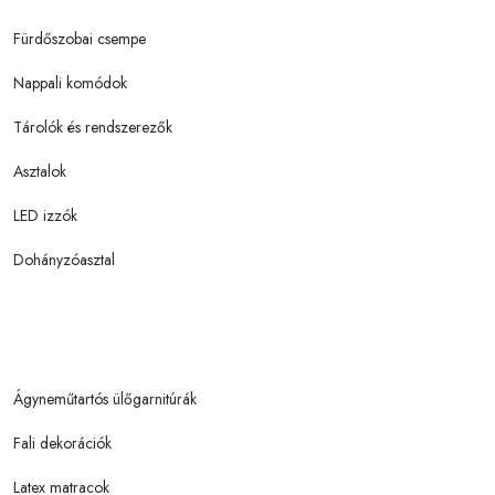
Fürdőszobai csempe
Nappali komódok
Tárolók és rendszerezők
Asztalok
LED izzók
Dohányzóasztal
Ágyneműtartós ülőgarnitúrák
Fali dekorációk
Latex matracok