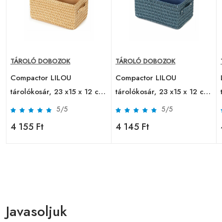
TÁROLÓ DOBOZOK
TÁROLÓ DOBOZOK
Compactor LILOU
Compactor LILOU
,
tárolókosár, 23 x15 x 12 cm,
tárolókosár, 23 x15 x 12 cm,
bézs, bézs
kék, kék
5/5
5/5
4 155 Ft
4 145 Ft
Javasoljuk