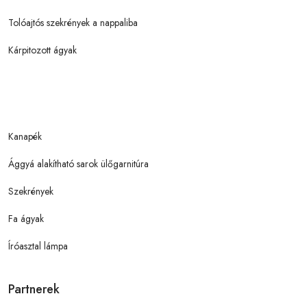
Tolóajtós szekrények a nappaliba
Kárpitozott ágyak
Kanapék
Ággyá alakítható sarok ülőgarnitúra
Szekrények
Fa ágyak
Íróasztal lámpa
Partnerek