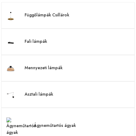
Függőlámpák Csillárok
Fali lámpák
Mennyezeti lámpák
Asztali lámpák
Ágyneműtartós ágyak