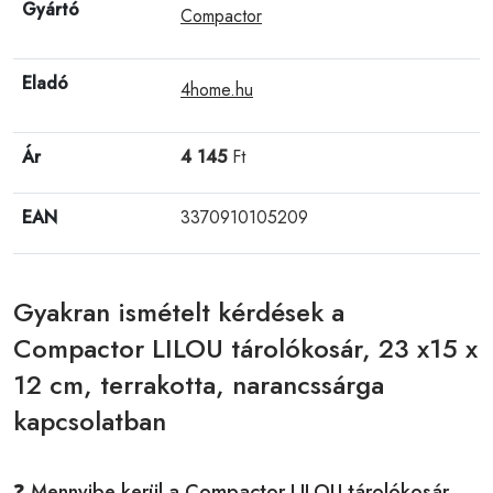
Gyártó
Compactor
Eladó
4home.hu
Ár
4 145
Ft
EAN
3370910105209
Gyakran ismételt kérdések a
Compactor LILOU tárolókosár, 23 x15 x
12 cm, terrakotta, narancssárga
kapcsolatban
❓ Mennyibe kerül a Compactor LILOU tárolókosár,