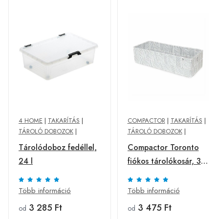
4 HOME
|
TAKARÍTÁS
|
COMPACTOR
|
TAKARÍTÁS
|
TÁROLÓ DOBOZOK
|
TÁROLÓ DOBOZOK
|
Tárolódoboz fedéllel,
Compactor Toronto
24 l
fiókos tárolókosár, 30
x12 x 7 cm, szürke,
szürke, L
Több információ
Több információ
3 285 Ft
3 475 Ft
od
od