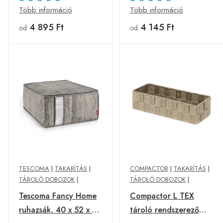
narancssárga
Több információ
Több információ
4 895 Ft
4 145 Ft
od
od
TESCOMA
|
TAKARÍTÁS
|
COMPACTOR
|
TAKARÍTÁS
|
TÁROLÓ DOBOZOK
|
TÁROLÓ DOBOZOK
|
Tescoma Fancy Home
Compactor L TEX
ruhazsák, 40 x 52 x 20
tároló rendszerező