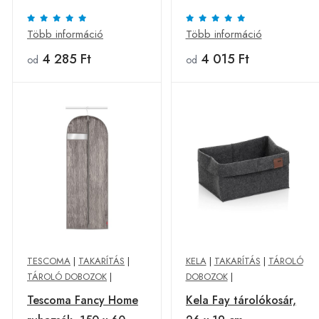
17 l, szürke
védőhuzat60 x 100
cm, bézs, S
Több információ
Több információ
4 285 Ft
4 015 Ft
od
od
TESCOMA
|
TAKARÍTÁS
|
KELA
|
TAKARÍTÁS
|
TÁROLÓ
TÁROLÓ DOBOZOK
|
DOBOZOK
|
Tescoma Fancy Home
Kela Fay tárolókosár,