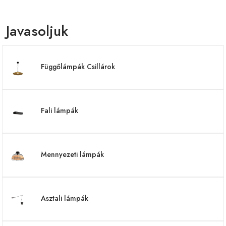
Javasoljuk
Függőlámpák Csillárok
Fali lámpák
Mennyezeti lámpák
Asztali lámpák