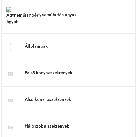
Ágyneműtartós ágyak
Állólámpák
Felső konyhaszekrények
Alsó konyhaszekrények
Hálószoba szekrények