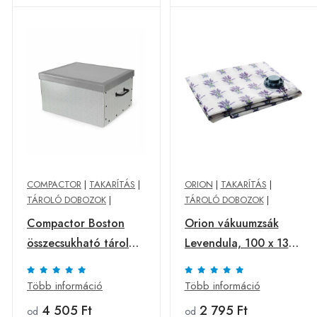
COMPACTOR
|
TAKARÍTÁS
|
ORION
|
TAKARÍTÁS
|
TÁROLÓ DOBOZOK
|
TÁROLÓ DOBOZOK
|
Compactor Boston
Orion vákuumzsák
összecsukható tároló
Levendula, 100 x 130
doboz, 50 x 40 x 25
cm , 100 x 130 cm
cm, szürke
Több információ
Több információ
4 505 Ft
2 795 Ft
od
od