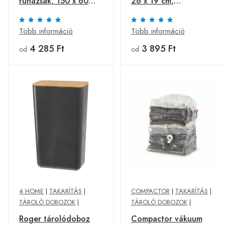
ruhazsák, 150 x 60
26 x 19 cm,
cm, bézs, L
sötétszürke
Több információ
Több információ
4 285 Ft
3 895 Ft
od
od
4 HOME
|
TAKARÍTÁS
|
COMPACTOR
|
TAKARÍTÁS
|
TÁROLÓ DOBOZOK
|
TÁROLÓ DOBOZOK
|
Roger tárolódoboz
Compactor vákuum