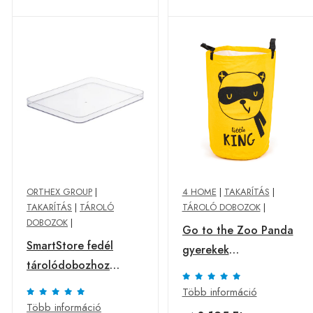
ORTHEX GROUP
|
4 HOME
|
TAKARÍTÁS
|
TAKARÍTÁS
|
TÁROLÓ
TÁROLÓ DOBOZOK
|
DOBOZOK
|
Go to the Zoo Panda
SmartStore fedél
gyerekek
tárolódobozhoz
szennyeskosár, 48 x
Compact Clear L,
30 cm
Több információ
átlátszó, L
Több információ