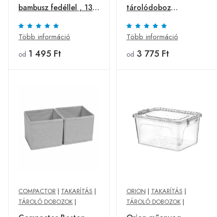
bambusz fedéllel , 13 x
tárolódoboz
20,7 x 8 cm, antracit
CompactExpress, 20 x
30 x 50 cm
Több információ
Több információ
1 495 Ft
3 775 Ft
od
od
COMPACTOR
|
TAKARÍTÁS
|
ORION
|
TAKARÍTÁS
|
TÁROLÓ DOBOZOK
|
TÁROLÓ DOBOZOK
|