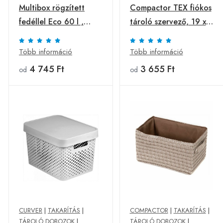
Multibox rögzített
Compactor TEX fiókos
fedéllel Eco 60 l ,
tároló szervező, 19 x
feketefedéllel, 60 l
14 x 13 cm, magas,
rózsaszínű, rózsaszín
Több információ
Több információ
4 745 Ft
3 655 Ft
od
od
CURVER
|
TAKARÍTÁS
|
COMPACTOR
|
TAKARÍTÁS
|
TÁROLÓ DOBOZOK
|
TÁROLÓ DOBOZOK
|