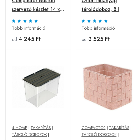
Compactor Boston
Orion műanyag
szervező készlet 14 x
tárolódoboz, 8 l
14 x 14 x12 cm,
szürke, 2 db
Több információ
Több információ
4 245 Ft
3 525 Ft
od
od
4 HOME
|
TAKARÍTÁS
|
COMPACTOR
|
TAKARÍTÁS
|
TÁROLÓ DOBOZOK
|
TÁROLÓ DOBOZOK
|