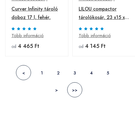
Curver Infinity tároló
LILOU compactor
doboz 17 l, fehér,
tárolókosár, 23 x15 x
12 cm, taupe,
világosbarna
Több információ
Több információ
4 465 Ft
4 145 Ft
od
od
<
1
2
3
4
5
>
>>