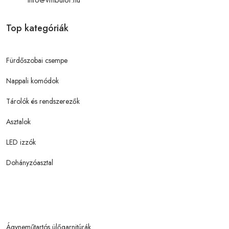
info@vmbutor.hu
Top kategóriák
Fürdőszobai csempe
Nappali komódok
Tárolók és rendszerezők
Asztalok
LED izzók
Dohányzóasztal
Ágyneműtartós ülőgarnitúrák