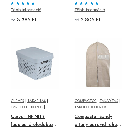
cm, bézs
fiókba, 30 x12 x 7 cm,
taupe, világosbarna, L
Több információ
Több információ
3 385 Ft
3 805 Ft
od
od
CURVER
|
TAKARÍTÁS
|
COMPACTOR
|
TAKARÍTÁS
|
TÁROLÓ DOBOZOK
|
TÁROLÓ DOBOZOK
|
Curver INFINITY
Compactor Sandy
fedeles tárolódoboz,
öltöny és rövid ruha