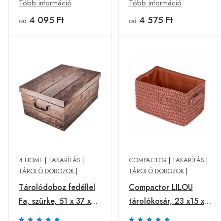
cm
Több információ
Több információ
4 095 Ft
4 575 Ft
od
od
4 HOME
|
TAKARÍTÁS
|
COMPACTOR
|
TAKARÍTÁS
|
TÁROLÓ DOBOZOK
|
TÁROLÓ DOBOZOK
|
Tárolódoboz fedéllel
Compactor LILOU
Fa, szürke, 51 x 37 x
tárolókosár, 23 x15 x
24 cm
12 cm, terrakotta,