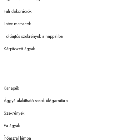
Fali dekorációk
Latex matracok
Tolóajtós szekrények a nappaliba
Kárpitozott ágyak
Kanapék
Ággyá alakítható sarok ülőgarnitúra
Szekrények
Fa ágyak
Íróasztal lámpa