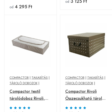
3 125 Ft
od
4 295 Ft
od
COMPACTOR
|
TAKARÍTÁS
|
COMPACTOR
|
TAKARÍTÁS
|
TÁROLÓ DOBOZOK
|
TÁROLÓ DOBOZOK
|
Compactor textil
Compactor Rivoli
tárolódoboz Rivoli,
Összecsukható tároló
107 x 46 x15 cm
doboz, 50 x 40 x 25