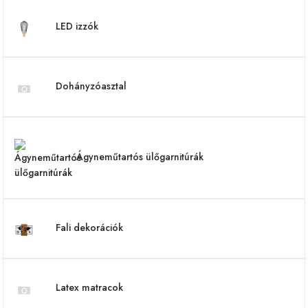
LED izzók
Dohányzóasztal
Ágyneműtartós ülőgarnitúrák
Fali dekorációk
Latex matracok