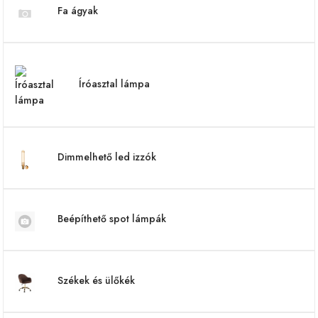
Fa ágyak
Íróasztal lámpa
Dimmelhető led izzók
Beépíthető spot lámpák
Székek és ülőkék