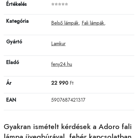
Értékelés
⭐⭐⭐⭐⭐
Kategória
Belső lámpák
,
Fali lámpák
,
Gyártó
Lamkur
Eladó
feny24.hu
Ár
22 990
Ft
EAN
5907687421317
Gyakran ismételt kérdések a Adoro fali
lámpa üvegbúrával, fehér kapcsolatban