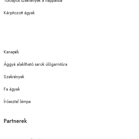
Tolóajtós szekrények a nappaliba
Kárpitozott ágyak
Kanapék
Ággyá alakítható sarok ülőgarnitúra
Szekrények
Fa ágyak
Íróasztal lámpa
Partnerek