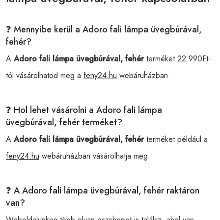
❓ Mennyibe kerül a Adoro fali lámpa üvegbúrával,
fehér?
A
Adoro fali lámpa üvegbúrával, fehér
terméket 22 990Ft-
tól vásárolhatod meg a
feny24.hu
webáruházban.
❓ Hol lehet vásárolni a Adoro fali lámpa
üvegbúrával, fehér terméket?
A
Adoro fali lámpa üvegbúrával, fehér
terméket például a
feny24.hu
webáruházban vásárolhatja meg.
❓ A Adoro fali lámpa üvegbúrával, fehér raktáron
van?
Weboldalunkon több olyan eszshopot is találsz, ahol van