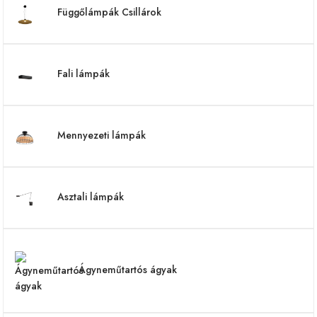
Függőlámpák Csillárok
Fali lámpák
Mennyezeti lámpák
Asztali lámpák
Ágyneműtartós ágyak