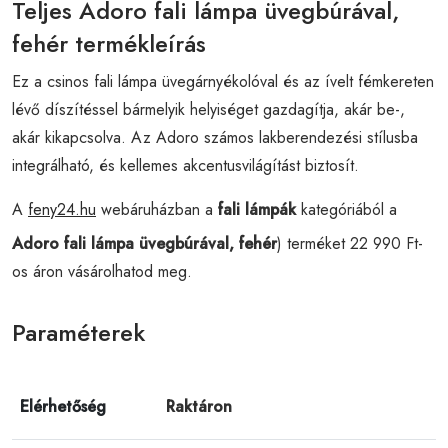
Teljes Adoro fali lámpa üvegbúrával,
fehér termékleírás
Ez a csinos fali lámpa üvegárnyékolóval és az ívelt fémkereten
lévő díszítéssel bármelyik helyiséget gazdagítja, akár be-,
akár kikapcsolva. Az Adoro számos lakberendezési stílusba
integrálható, és kellemes akcentusvilágítást biztosít.
A
feny24.hu
webáruházban a
fali lámpák
kategóriából a
Adoro fali lámpa üvegbúrával, fehér
) terméket 22 990 Ft-
os áron vásárolhatod meg.
Paraméterek
Elérhetőség
Raktáron