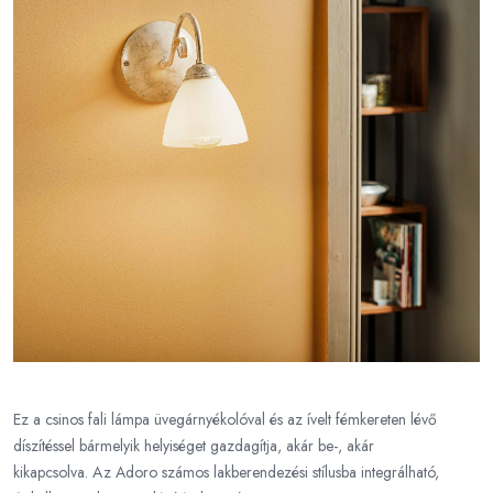
Ez a csinos fali lámpa üvegárnyékolóval és az ívelt fémkereten lévő
díszítéssel bármelyik helyiséget gazdagítja, akár be-, akár
kikapcsolva. Az Adoro számos lakberendezési stílusba integrálható,