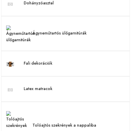
Dohányzóasztal
Ágyneműtartós ülőgarnitúrák
Fali dekorációk
Latex matracok
Tolóajtós szekrények a nappaliba