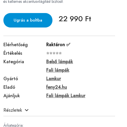
és kellemes akcentusvilágítást biztosít.
22 990 Ft
Ugrás a boltba
Elérhetőség
Raktáron ✅
Értékelés
⭐⭐⭐⭐⭐
Kategória
Belső lámpák
Fali lámpák
Gyártó
Lamkur
Eladó
feny24.hu
Ajánljuk
Fali lámpák Lamkur
Részletek
Árkategória: