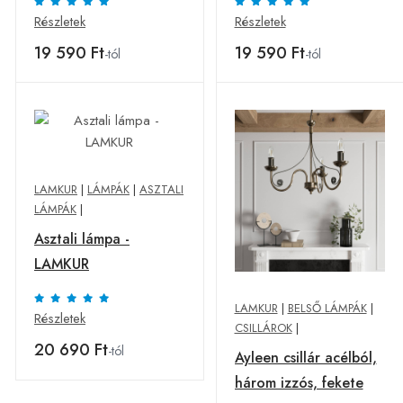
– LAMKUR
– LAMKUR
Részletek
Részletek
19 590 Ft
19 590 Ft
-tól
-tól
LAMKUR
|
LÁMPÁK
|
ASZTALI
LÁMPÁK
|
Asztali lámpa -
LAMKUR
LAMKUR
|
BELSŐ LÁMPÁK
|
Részletek
CSILLÁROK
|
20 690 Ft
-tól
Ayleen csillár acélból,
három izzós, fekete