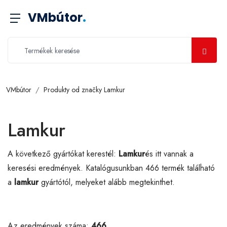
VMbútor
.
VMbútor
Produkty od značky Lamkur
Lamkur
A következő gyártókat kerestél:
Lamkur
és itt vannak a
keresési eredmények. Katalógusunkban 466 termék található
a
lamkur
gyártótól, melyeket alább megtekinthet.
Az eredmények száma:
466