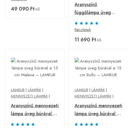
Aranyszínű
49 090 Ft
-tól
függőlámpa üveg
búrával ø 15 cm Rollo
– LAMKUR
Részletek
11 690 Ft
-tól
LAMKUR
|
LÁMPÁK
|
LAMKUR
|
LÁMPÁK
|
MENNYEZETI LÁMPÁK
|
MENNYEZETI LÁMPÁK
|
Aranyszínű mennyezeti
Aranyszínű mennyezeti
lámpa üveg búrával ø
lámpa üveg búrával ø
15 cm Malena –
15 cm Rollo – LAMKUR