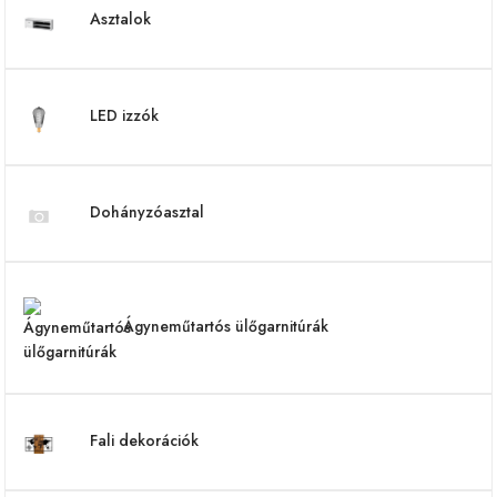
Asztalok
LED izzók
Dohányzóasztal
Ágyneműtartós ülőgarnitúrák
Fali dekorációk