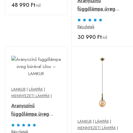
Aranyszínű
48 990 Ft
-tól
függőlámpa üveg
búrával Georgia –
LAMKUR
Részletek
30 990 Ft
-tól
LAMKUR
|
LÁMPÁK
|
MENNYEZETI LÁMPÁK
|
Aranyszínű
függőlámpa üveg
LAMKUR
|
LÁMPÁK
|
búrával Lilou –
MENNYEZETI LÁMPÁK
|
LAMKUR
Részletek