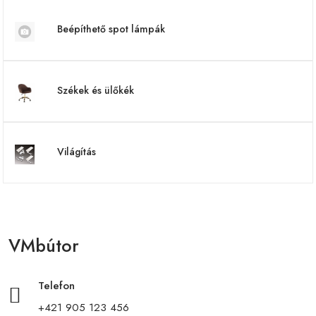
Beépíthető spot lámpák
Székek és ülőkék
Világítás
VMbútor
Telefon
+421 905 123 456