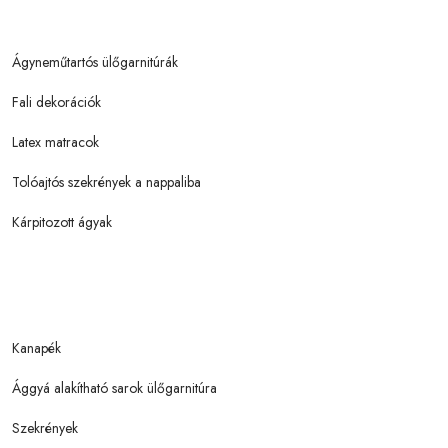
Ágyneműtartós ülőgarnitúrák
Fali dekorációk
Latex matracok
Tolóajtós szekrények a nappaliba
Kárpitozott ágyak
Kanapék
Ággyá alakítható sarok ülőgarnitúra
Szekrények