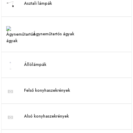
Asztali lámpák
Ágyneműtartós ágyak
Állólámpák
Felső konyhaszekrények
Alsó konyhaszekrények