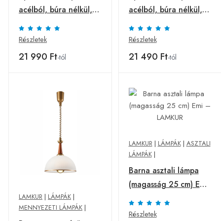
acélból, búra nélkül,
acélból, búra nélkül,
fehér
fekete
Részletek
Részletek
21 990 Ft
21 490 Ft
-tól
-tól
LAMKUR
|
LÁMPÁK
|
ASZTALI
LÁMPÁK
|
Barna asztali lámpa
(magasság 25 cm) Emi
LAMKUR
|
LÁMPÁK
|
– LAMKUR
MENNYEZETI LÁMPÁK
|
Részletek