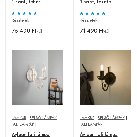
1 szint, fehér
1 szint, fekete
Részletek
Részletek
75 490 Ft
71 490 Ft
-tól
-tól
LAMKUR
|
BELSŐ LÁMPÁK
|
LAMKUR
|
BELSŐ LÁMPÁK
|
FALI LÁMPÁK
|
FALI LÁMPÁK
|
Ayleen fali lámpa
Ayleen fali lámpa