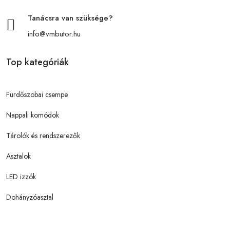
Tanácsra van szüksége?
info@vmbutor.hu
Top kategóriák
Fürdőszobai csempe
Nappali komódok
Tárolók és rendszerezők
Asztalok
LED izzók
Dohányzóasztal