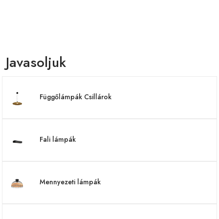
Javasoljuk
Függőlámpák Csillárok
Fali lámpák
Mennyezeti lámpák