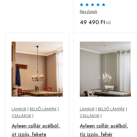
Részletek
49 490 Ft
-tól
LAMKUR
|
BELSŐ LÁMPÁK
|
LAMKUR
|
BELSŐ LÁMPÁK
|
CSILLÁROK
|
CSILLÁROK
|
Ayleen csillár acélból,
Ayleen csillár acélból,
öt izzós, fekete
tíz izzós, fehér