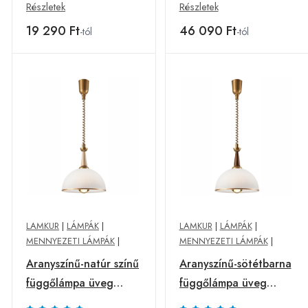
LAMKUR
Részletek
Részletek
19 290 Ft
46 090 Ft
-tól
-tól
LAMKUR
|
LÁMPÁK
|
LAMKUR
|
LÁMPÁK
|
MENNYEZETI LÁMPÁK
|
MENNYEZETI LÁMPÁK
|
Aranyszínű-natúr színű
Aranyszínű-sötétbarna
függőlámpa üveg
függőlámpa üveg
búrával ø 30 cm Ciara
búrával ø 30 cm Ciara