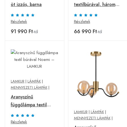
öt izzós, barna
textilbúrával, három
izzós
Részletek
Részletek
91 990 Ft
66 990 Ft
-tól
-tól
LAMKUR
|
LÁMPÁK
|
MENNYEZETI LÁMPÁK
|
Aranyszínű
függőlámpa textil
LAMKUR
|
LÁMPÁK
|
búrával Noemi –
MENNYEZETI LÁMPÁK
|
LAMKUR
Részletek