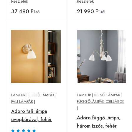
Részletek
Részletek
37 490 Ft
21 990 Ft
-tól
-tól
LAMKUR
|
BELSŐ LÁMPÁK
|
LAMKUR
|
BELSŐ LÁMPÁK
|
FALI LÁMPÁK
|
FÜGGŐLÁMPÁK CSILLÁROK
|
Adoro fali lámpa
Adoro függő lámpa,
üvegbúrával, fehér
három izzós, fehér