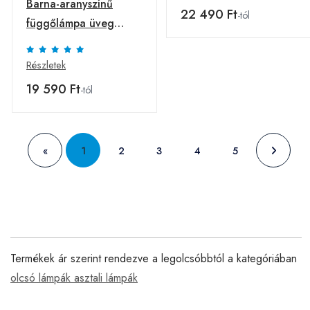
Barna-aranyszínű
22 490 Ft
-tól
függőlámpa üveg
búrával ø 30 cm Ciara
– LAMKUR
Részletek
19 590 Ft
-tól
«
1
2
3
4
5
Termékek ár szerint rendezve a legolcsóbbtól a kategóriában
olcsó lámpák asztali lámpák