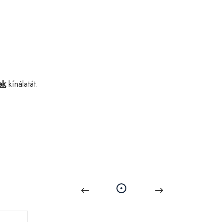
ek
kínálatát.