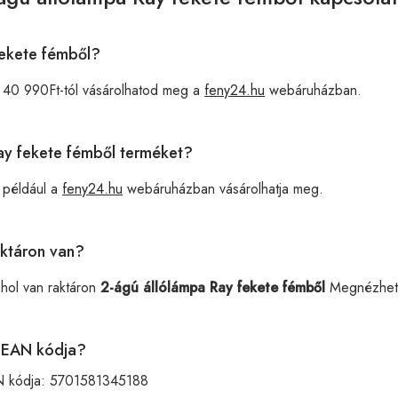
fekete fémből?
 40 990Ft-tól vásárolhatod meg a
feny24.hu
webáruházban.
Ray fekete fémből terméket?
 például a
feny24.hu
webáruházban vásárolhatja meg.
aktáron van?
ahol van raktáron
2-ágú állólámpa Ray fekete fémből
Megnézhet
őlEAN kódja?
N kódja:
5701581345188