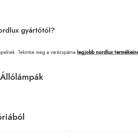
rdlux gyártótól?
epelnek. Tekintse meg a varázspárna
legjobb nordlux termékein
 Állólámpák
riából