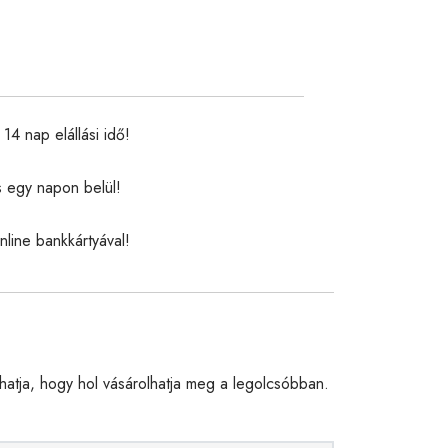
14 nap elállási idő!
s egy napon belül!
nline bankkártyával!
tja, hogy hol vásárolhatja meg a legolcsóbban.