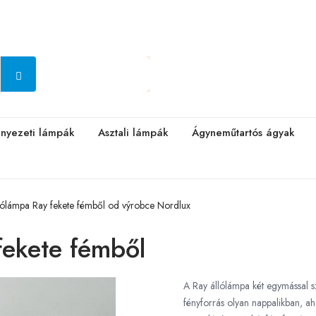
nyezeti lámpák
Asztali lámpák
Ágyneműtartós ágyak
lólámpa Ray fekete fémből od výrobce Nordlux
fekete fémből
A Ray állólámpa két egymással s
fényforrás olyan nappalikban, ah