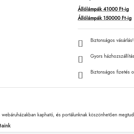
Állólámpák 41000 Ft-ig
Állólámpák 150000 Ft-ig
Biztonságos vásárlás! 
Gyors házhozszállítá
Biztonságos fizetés o
 webáruházakban kapható, és portálunknak köszönhetően megtudha
taink