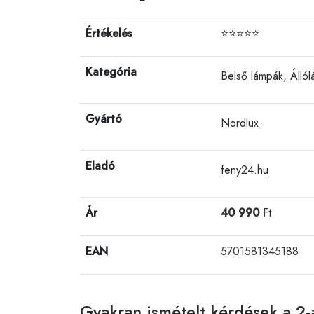
Értékelés
⭐⭐⭐⭐⭐
Kategória
Belső lámpák
,
Álló
Gyártó
Nordlux
Eladó
feny24.hu
Ár
40 990
Ft
EAN
5701581345188
Gyakran ismételt kérdések a 2-