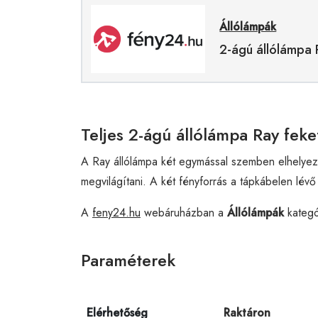
Állólámpák
2-ágú állólámpa 
Teljes 2-ágú állólámpa Ray fek
A Ray állólámpa két egymással szemben elhelyezet
megvilágítani. A két fényforrás a tápkábelen lévő
A
feny24.hu
webáruházban a
Állólámpák
kategó
Paraméterek
Elérhetőség
Raktáron