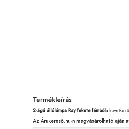
Termékleírás
2-ágú állólámpa Ray fekete fémből
a következő
Az Árukereső.hu-n megvásárolható ajánla