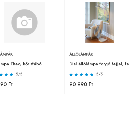
LÁMPÁK
ÁLLÓLÁMPÁK
ámpa Theo, kőrisfából
Dial állólámpa forgó fejjel, f
5/5
5/5
90 Ft
90 990 Ft