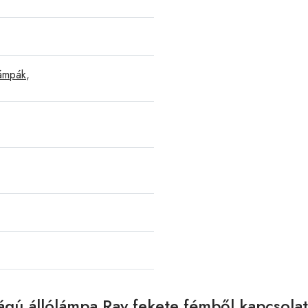
lámpák
,
ágú állólámpa Ray fekete fémből kapcsola