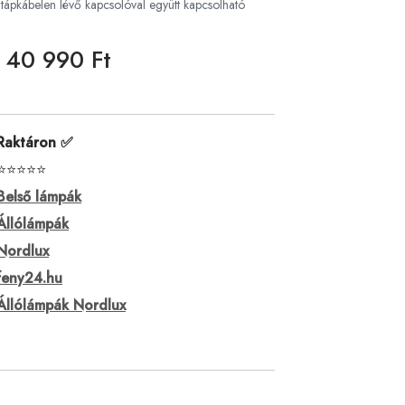
a tápkábelen lévő kapcsolóval együtt kapcsolható
40 990 Ft
Raktáron ✅
⭐⭐⭐⭐⭐
Belső lámpák
Állólámpák
Nordlux
feny24.hu
Állólámpák Nordlux