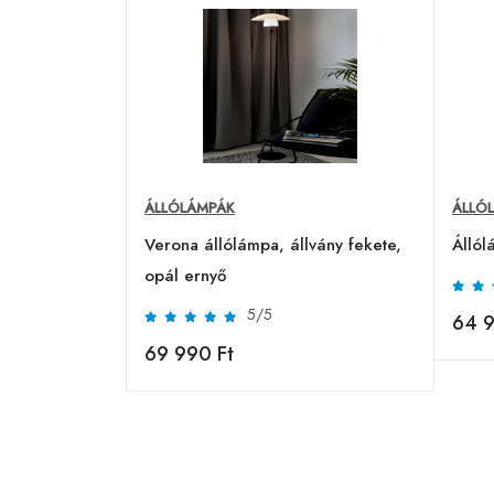
ÁLLÓLÁMPÁK
ÁLLÓ
Verona állólámpa, állvány fekete,
Állól
opál ernyő
5/5
64 9
69 990 Ft