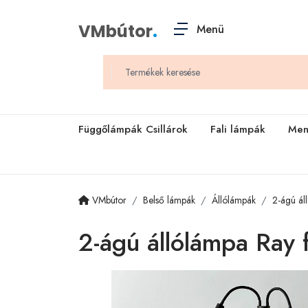
VMbútor
.
Menü
Függőlámpák Csillárok
Fali lámpák
Men
VMbútor
Belső lámpák
Állólámpák
2-ágú ál
2-ágú állólámpa Ray 