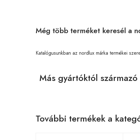
Még több terméket keresél a no
Katalógusunkban az nordlux márka termékei szer
Más gyártóktól származó
További termékek a kategó