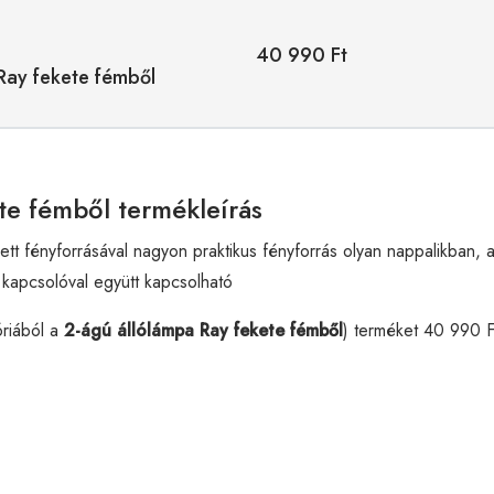
40 990 Ft
Ray fekete fémből
ete fémből termékleírás
t fényforrásával nagyon praktikus fényforrás olyan nappalikban, a
 kapcsolóval együtt kapcsolható
riából a
2-ágú állólámpa Ray fekete fémből
) terméket 40 990 F