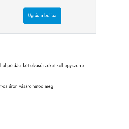
Ugrás a boltba
hol például két olvasószéket kell egyszerre
t-os áron vásárolhatod meg.