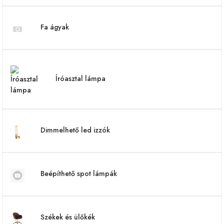
Fa ágyak
Íróasztal lámpa
Dimmelhető led izzók
Beépíthető spot lámpák
Székek és ülőkék