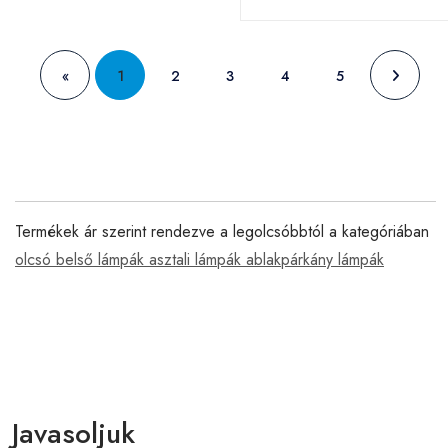
«
1
2
3
4
5
Termékek ár szerint rendezve a legolcsóbbtól a kategóriában
olcsó belső lámpák asztali lámpák ablakpárkány lámpák
Javasoljuk