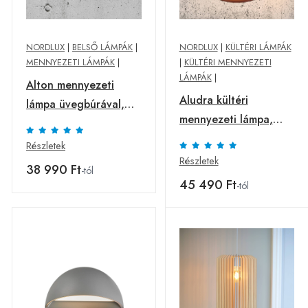
NORDLUX
|
BELSŐ LÁMPÁK
|
NORDLUX
|
KÜLTÉRI LÁMPÁK
MENNYEZETI LÁMPÁK
|
|
KÜLTÉRI MENNYEZETI
LÁMPÁK
|
Alton mennyezeti
Aludra kültéri
lámpa üvegbúrával,
mennyezeti lámpa,
sárgaréz/opal
Seaside metál barna
Részletek
Részletek
38 990 Ft
-tól
45 490 Ft
-tól