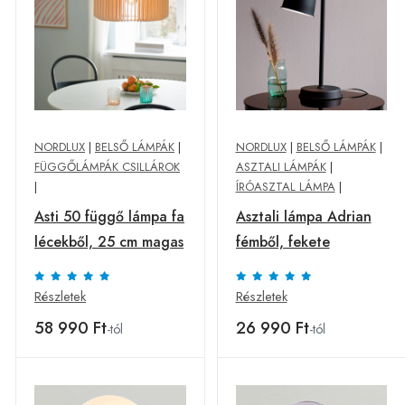
NORDLUX
|
BELSŐ LÁMPÁK
|
NORDLUX
|
BELSŐ LÁMPÁK
|
FÜGGŐLÁMPÁK CSILLÁROK
ASZTALI LÁMPÁK
|
|
ÍRÓASZTAL LÁMPA
|
Asti 50 függő lámpa fa
Asztali lámpa Adrian
lécekből, 25 cm magas
fémből, fekete
Részletek
Részletek
58 990 Ft
26 990 Ft
-tól
-tól