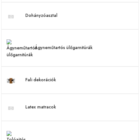
Dohányzóasztal
Ágyneműtartós ülőgarnitúrák
Fali dekorációk
Latex matracok