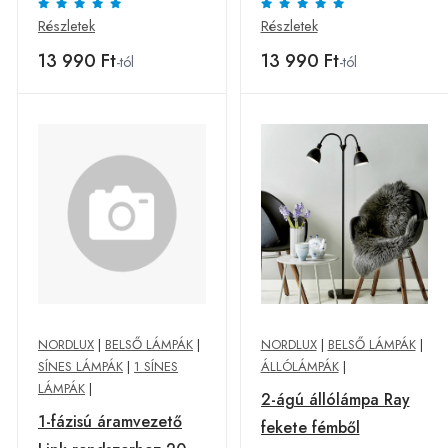
Részletek
Részletek
13 990 Ft
13 990 Ft
-tól
-tól
NORDLUX
|
BELSŐ LÁMPÁK
|
NORDLUX
|
BELSŐ LÁMPÁK
|
SÍNES LÁMPÁK
|
1 SÍNES
ÁLLÓLÁMPÁK
|
LÁMPÁK
|
2-ágú állólámpa Ray
1-fázisú áramvezető
fekete fémből