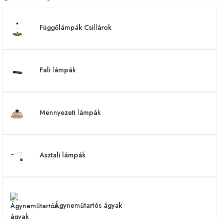
Függőlámpák Csillárok
Fali lámpák
Mennyezeti lámpák
Asztali lámpák
Ágyneműtartós ágyak