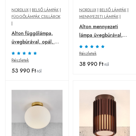
NORDLUX
|
BELSŐ LÁMPÁK
|
NORDLUX
|
BELSŐ LÁMPÁK
|
FÜGGŐLÁMPÁK CSILLÁROK
MENNYEZETI LÁMPÁK
|
|
Alton mennyezeti
Alton függőlámpa,
lámpa üvegbúrával,
üvegbúrával, opál, Ø
fekete/füst
35 cm
Részletek
Részletek
38 990 Ft
-tól
53 990 Ft
-tól