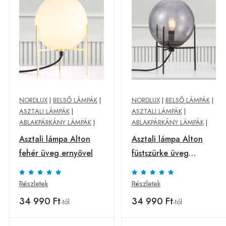
NORDLUX
|
BELSŐ LÁMPÁK
|
NORDLUX
|
BELSŐ LÁMPÁK
|
ASZTALI LÁMPÁK
|
ASZTALI LÁMPÁK
|
ABLAKPÁRKÁNY LÁMPÁK
|
ABLAKPÁRKÁNY LÁMPÁK
|
Asztali lámpa Alton
Asztali lámpa Alton
fehér üveg ernyővel
füstszürke üveg
ernyővel
Részletek
Részletek
34 990 Ft
34 990 Ft
-tól
-tól