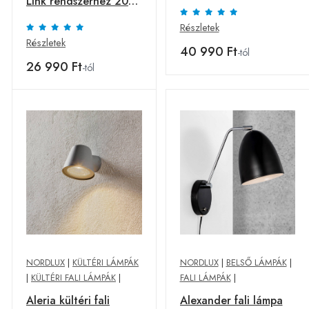
Link rendszerhez 200
cm fehér
Részletek
Részletek
40 990 Ft
-tól
26 990 Ft
-tól
NORDLUX
|
KÜLTÉRI LÁMPÁK
NORDLUX
|
BELSŐ LÁMPÁK
|
|
KÜLTÉRI FALI LÁMPÁK
|
FALI LÁMPÁK
|
Aleria kültéri fali
Alexander fali lámpa