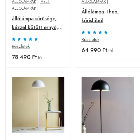
ÁLLÓLÁMPÁK
|
ÍVELT
ÁLLÓLÁMPÁK
|
ÁLLÓLÁMPÁK
|
Állólámpa Theo,
állólámpa sűrűsége,
kőrisfából
kézzel kötött ernyő,
fehér
Részletek
Részletek
64 990 Ft
-tól
78 490 Ft
-tól