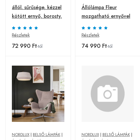
állól. sűrűsége, kézzel
Állólámpa Fleur
kötött ernyő, borosty.
mozgatható ernyővel
Részletek
Részletek
72 990 Ft
74 990 Ft
-tól
-tól
NORDLUX
|
BELSŐ LÁMPÁK
|
NORDLUX
|
BELSŐ LÁMPÁK
|