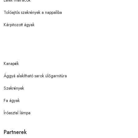
Latex matracok
Tolóajtós szekrények a nappaliba
Kárpitozott ágyak
Kanapék
Ággyá alakítható sarok ülőgarnitúra
Szekrények
Fa ágyak
Íróasztal lámpa
Partnerek