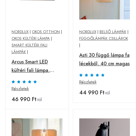
NORDLUX
|
OKOS OTTHON
|
NORDLUX
|
BELSŐ LÁMPÁK
|
OKOS KÜLTÉRI LÁMPA
|
FÜGGŐLÁMPÁK CSILLÁROK
SMART KÜLTÉRI FALI
|
LÁMPÁK
|
Asti 30 függő lámpa fa
Arcus Smart LED
lécekből, 40 cm magas
kültéri fali lámpa,
szürke
Részletek
Részletek
44 990 Ft
-tól
46 990 Ft
-tól