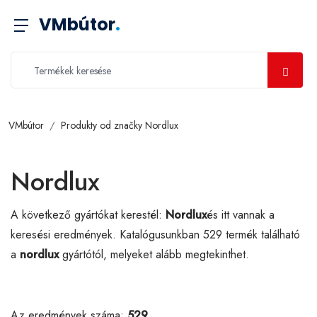
VMbútor
.
VMbútor
Produkty od značky Nordlux
Nordlux
A következő gyártókat kerestél:
Nordlux
és itt vannak a
keresési eredmények. Katalógusunkban 529 termék található
a
nordlux
gyártótól, melyeket alább megtekinthet.
Az eredmények száma:
529