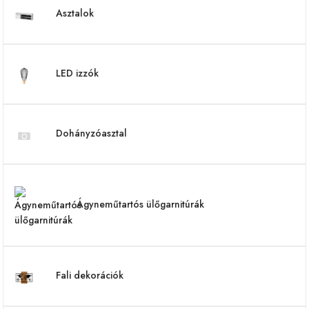
Asztalok
LED izzók
Dohányzóasztal
Ágyneműtartós ülőgarnitúrák
Fali dekorációk