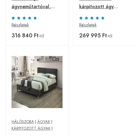
ágyneműtartóval,
kárpitozott ágy
szürke anyag,
160x200 cm
SANTOLA 180x200
Részletek
Részletek
316 840 Ft
269 995 Ft
-tól
-tól
HÁLÓSZOBA
|
ÁGYAK
|
KÁRPITOZOTT ÁGYAK
|