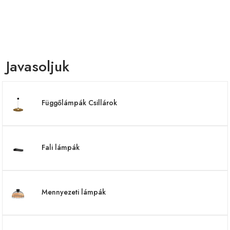
Javasoljuk
Függőlámpák Csillárok
Fali lámpák
Mennyezeti lámpák