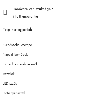
Tanácsra van szüksége?
info@vmbutor.hu
Top kategóriák
Fürdőszobai csempe
Nappali komódok
Tárolók és rendszerezők
Asztalok
LED izzók
Dohányzóasztal