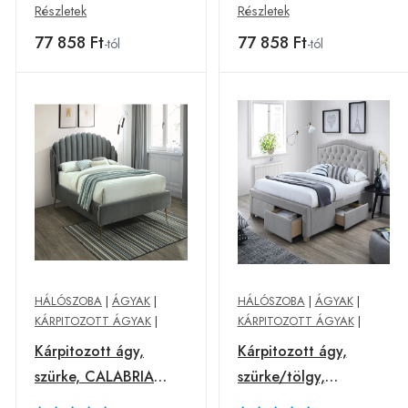
Részletek
Részletek
77 858 Ft
77 858 Ft
-tól
-tól
HÁLÓSZOBA
|
ÁGYAK
|
HÁLÓSZOBA
|
ÁGYAK
|
KÁRPITOZOTT ÁGYAK
|
KÁRPITOZOTT ÁGYAK
|
Kárpitozott ágy,
Kárpitozott ágy,
szürke, CALABRIA
szürke/tölgy,
VELVET 160 x 200 cm
ELECTRA 160X200