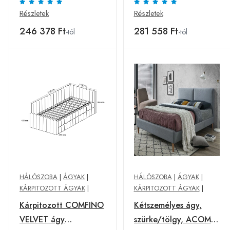
Részletek
Részletek
246 378 Ft
281 558 Ft
-tól
-tól
HÁLÓSZOBA
|
ÁGYAK
|
HÁLÓSZOBA
|
ÁGYAK
|
KÁRPITOZOTT ÁGYAK
|
KÁRPITOZOTT ÁGYAK
|
Kárpitozott COMFINO
Kétszemélyes ágy,
VELVET ágy
szürke/tölgy, ACOMA