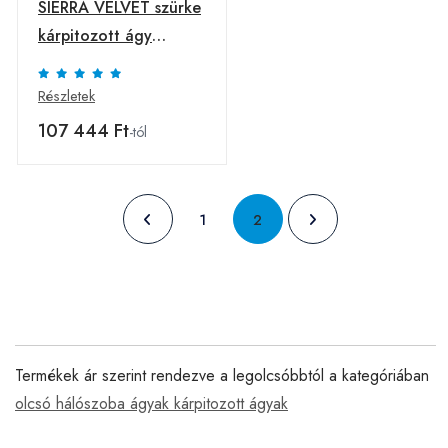
SIERRA VELVET szürke
kárpitozott ágy
160x200 cm
Részletek
107 444 Ft
-tól
1
2
Termékek ár szerint rendezve a legolcsóbbtól a kategóriában
olcsó hálószoba ágyak kárpitozott ágyak