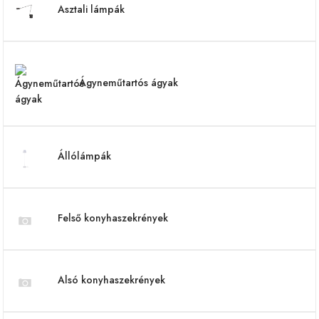
Asztali lámpák
Ágyneműtartós ágyak
Állólámpák
Felső konyhaszekrények
Alsó konyhaszekrények