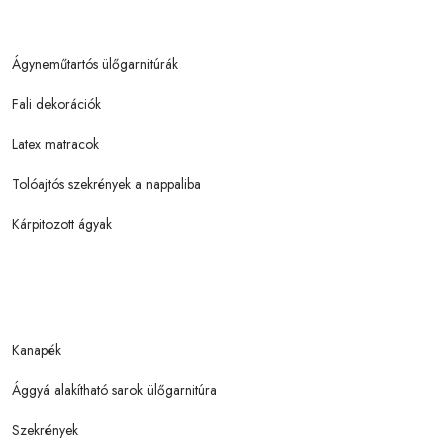
Ágyneműtartós ülőgarnitúrák
Fali dekorációk
Latex matracok
Tolóajtós szekrények a nappaliba
Kárpitozott ágyak
Kanapék
Ággyá alakítható sarok ülőgarnitúra
Szekrények