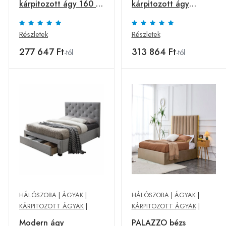
kárpitozott ágy 160 x
kárpitozott ágy
200 cm
180x200 cm
Részletek
Részletek
277 647 Ft
313 864 Ft
-tól
-tól
HÁLÓSZOBA
|
ÁGYAK
|
HÁLÓSZOBA
|
ÁGYAK
|
KÁRPITOZOTT ÁGYAK
|
KÁRPITOZOTT ÁGYAK
|
Modern ágy
PALAZZO bézs