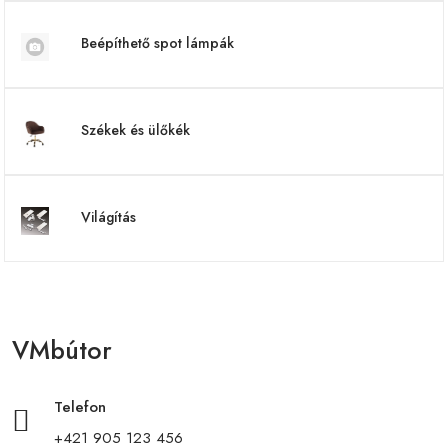
Beépíthető spot lámpák
Székek és ülőkék
Világítás
VMbútor
Telefon
+421 905 123 456