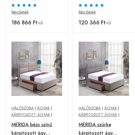
pótággyal 120x200
160X200
cm sötét szürke
Részletek
Részletek
186 866 Ft
120 366 Ft
-tól
-tól
HÁLÓSZOBA
|
ÁGYAK
|
HÁLÓSZOBA
|
ÁGYAK
|
KÁRPITOZOTT ÁGYAK
|
KÁRPITOZOTT ÁGYAK
|
MERIDA bézs színű
MERIDA szürke
kárpitozott ágy
kárpitozott ágy