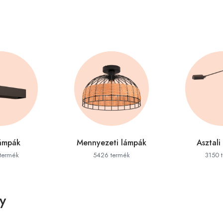
lámpák
Mennyezeti lámpák
Asztali
termék
5426 termék
3150 
y