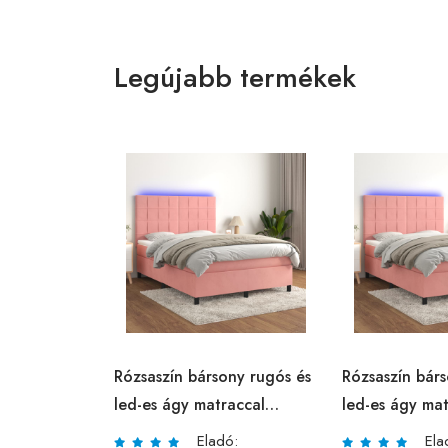
Legújabb termékek
Rózsaszín bársony rugós és
Rózsaszín bár
led-es ágy matraccal
led-es ágy mat
140x190 cm
140x200 cm
Eladó:
Ela