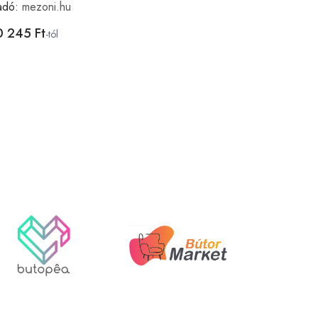
adó:
mezoni.hu
Eladó:
mezon
0 245 Ft
-tól
20 323 Ft
-t