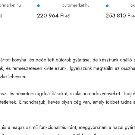
ormarket.hu
butormarket.hu
bu
220 964 Ft
253 810 Ft
ól
-tól
-t
rtott konyha- és beépített bútorok gyártása, de készítünk önálló e
k, és természetesen kivitelezünk. Igyekszünk megtalálni az össz
szke lehessen.
lasz, és németországi kiállításokat, szakmai rendezvényeket. Tudj
tetlenek. Elmondhatjuk, kevés olyan cég van, amely többet tudna 
 és a magas szintű funkcionalitás iránt, meggyorsítani a hazai gy