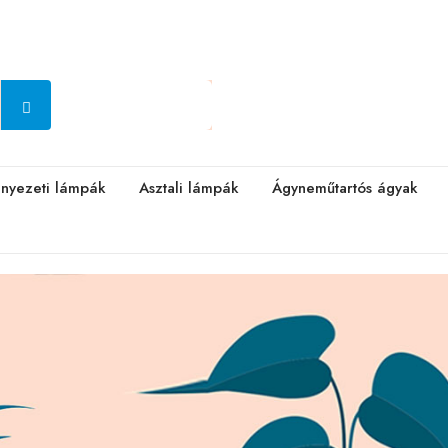
nyezeti lámpák
Asztali lámpák
Ágyneműtartós ágyak