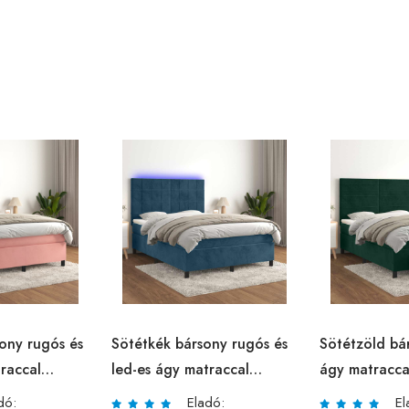
sony rugós és
Sötétkék bársony rugós és
Sötétzöld bá
raccal
led-es ágy matraccal
ágy matracca
140x190 cm
dó:
Eladó:
El