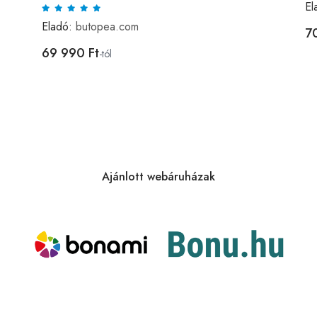
El
Eladó:
butopea.com
7
69 990 Ft
-tól
Ajánlott webáruházak