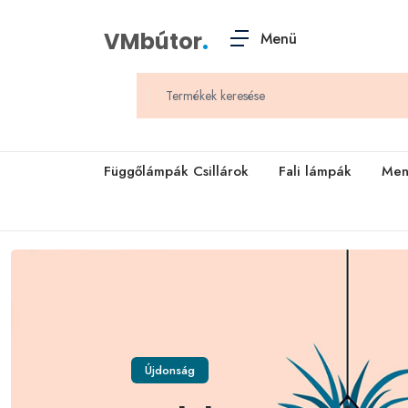
VMbútor
.
Menü
Függőlámpák Csillárok
Fali lámpák
Men
Újdonság