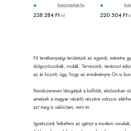
butormarket.hu
but
238 284 Ft
220 504 Ft
-tól
-t
Fő tevékenységi területünk az egyedi, méretre gyá
dolgozószobák, irodák. Tervezünk, tanácsot adun
az ár között, úgy, hogy az eredményre Ön is bü
Rendszeresen látogatjuk a külföldi, elsősorban o
amelyek a magyar vásárló részére sokszor elérhe
azt meg is valósítani, mint mi.
Igyekszünk felkelteni az igényt a modern vonalak,