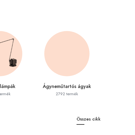
 lámpák
Ágyneműtartós ágyak
Állól
termék
2792 termék
2568 
Összes cikk