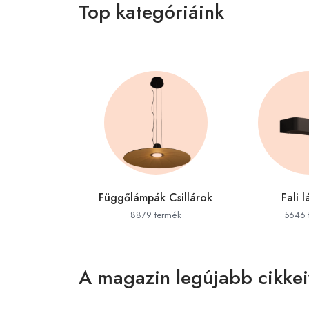
Top kategóriáink
aszekrények
Függőlámpák Csillárok
Fali 
termék
8879 termék
5646 
A magazin legújabb cikkei