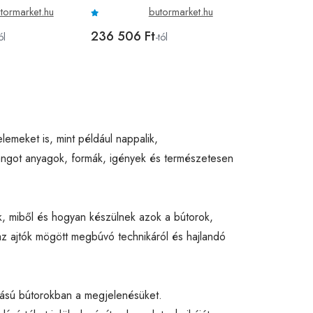
tormarket.hu
butormarket.hu
236 506 Ft
ól
-tól
lemeket is, mint például nappalik,
hangot anyagok, formák, igények és természetesen
uk, miből és hogyan készülnek azok a bútorok,
az ajtók mögött megbúvó technikáról és hajlandó
ártású bútorokban a megjelenésüket.