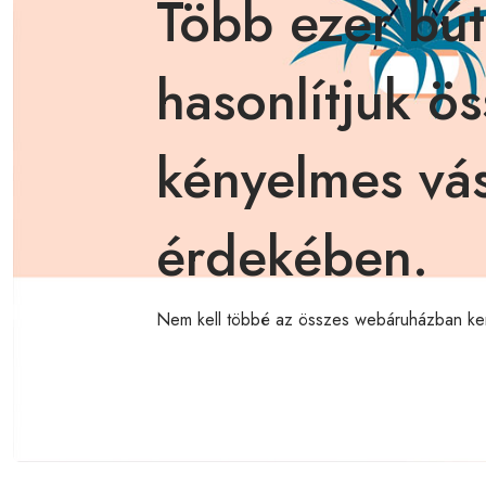
Több ezer bút
hasonlítjuk ös
kényelmes vás
érdekében.
Nem kell többé az összes webáruházban ke