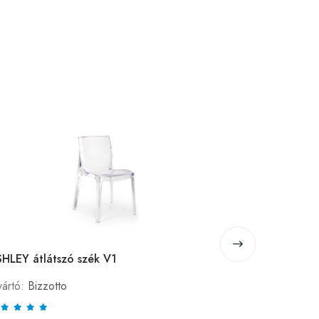
HLEY átlátszó szék V1
Bulsan 6 db 
téglaszín
ártó:
Bizzotto
Gyártó:
Bulsa