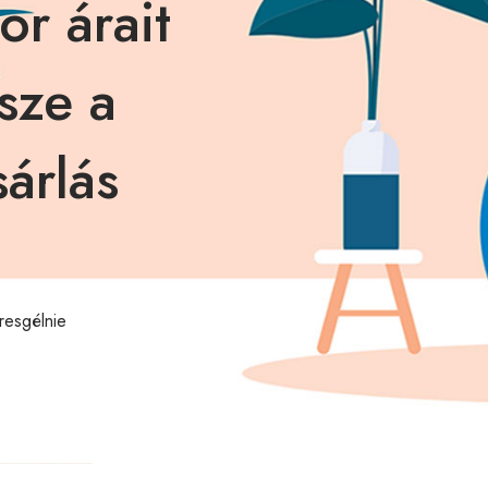
or árait
sze a
árlás
resgélnie