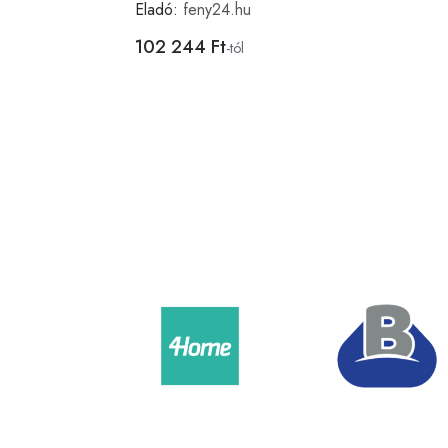
Eladó:
feny24.hu
102 244 Ft
-tól