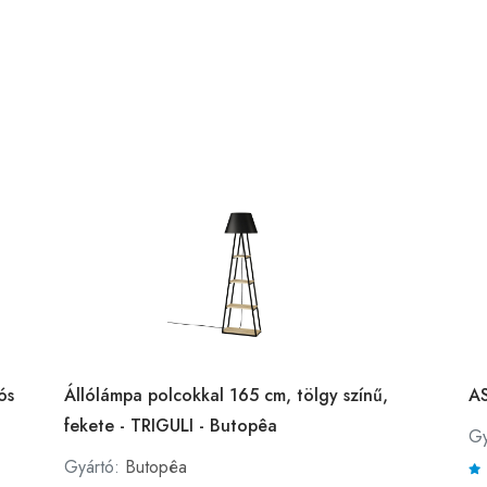
ós
Állólámpa polcokkal 165 cm, tölgy színű,
AS
fekete - TRIGULI - Butopêa
Gy
Gyártó:
Butopêa