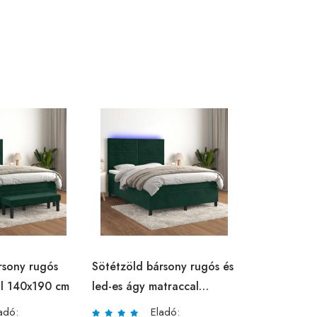
rsony rugós
Sötétzöld bársony rugós és
l 140x190 cm
led-es ágy matraccal
140x190 cm
adó:
Eladó: