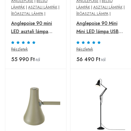
ANGLEPOISE
|
BELSŐ
ANGLEPOISE
|
BELSŐ
LÁMPÁK
|
ASZTALI LÁMPÁK
|
LÁMPÁK
|
ASZTALI LÁMPÁK
|
ÍRÓASZTAL LÁMPA
|
ÍRÓASZTAL LÁMPA
|
Anglepoise 90 mini
Anglepoise 90 Mini
LED asztali lámpa
Mini LED lámpa USB
fekete
kábel bézs
Részletek
Részletek
55 990 Ft
56 490 Ft
-tól
-tól