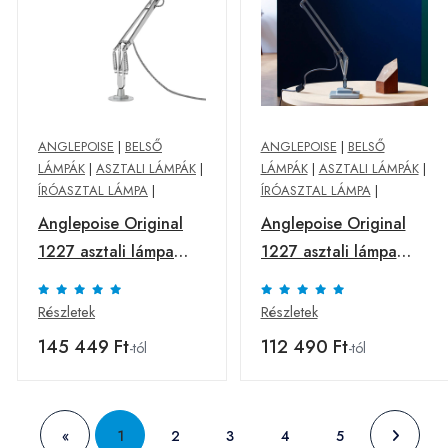
ANGLEPOISE
|
BELSŐ
ANGLEPOISE
|
BELSŐ
LÁMPÁK
|
ASZTALI LÁMPÁK
|
LÁMPÁK
|
ASZTALI LÁMPÁK
|
ÍRÓASZTAL LÁMPA
|
ÍRÓASZTAL LÁMPA
|
Anglepoise Original
Anglepoise Original
1227 asztali lámpa
1227 asztali lámpa
króm fényes
szürke
Részletek
Részletek
145 449 Ft
112 490 Ft
-tól
-tól
«
1
2
3
4
5