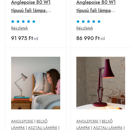
Anglepoise 80 W1
Anglepoise 80 W1
típusú fali lámpa,
típusú fali lámpa
rózsaszínű
szürke dugóval
Részletek
Részletek
91 975 Ft
86 990 Ft
-tól
-tól
ANGLEPOISE
|
BELSŐ
ANGLEPOISE
|
BELSŐ
LÁMPÁK
|
ASZTALI LÁMPÁK
|
LÁMPÁK
|
ASZTALI LÁMPÁK
|