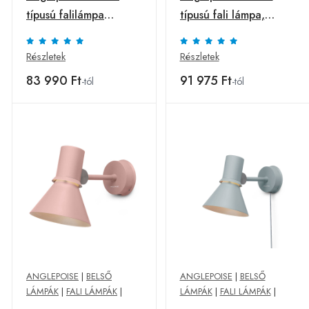
típusú falilámpa
típusú fali lámpa,
dugóval, zöld
ködszürke
Részletek
Részletek
83 990 Ft
91 975 Ft
-tól
-tól
ANGLEPOISE
|
BELSŐ
ANGLEPOISE
|
BELSŐ
LÁMPÁK
|
FALI LÁMPÁK
|
LÁMPÁK
|
FALI LÁMPÁK
|