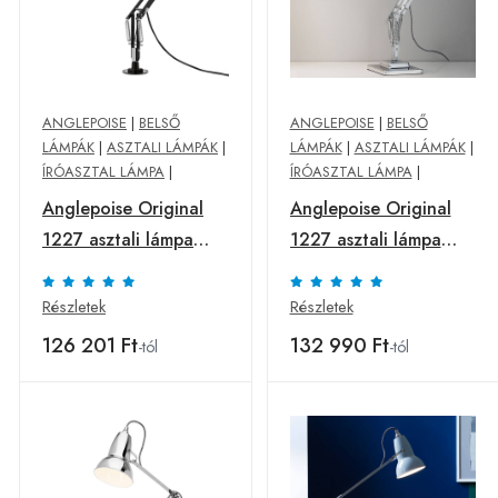
ANGLEPOISE
|
BELSŐ
ANGLEPOISE
|
BELSŐ
LÁMPÁK
|
ASZTALI LÁMPÁK
|
LÁMPÁK
|
ASZTALI LÁMPÁK
|
ÍRÓASZTAL LÁMPA
|
ÍRÓASZTAL LÁMPA
|
Anglepoise Original
Anglepoise Original
1227 asztali lámpa
1227 asztali lámpa
fekete
króm
Részletek
Részletek
126 201 Ft
132 990 Ft
-tól
-tól