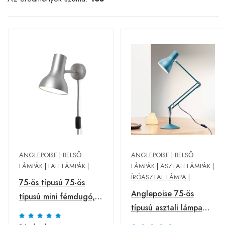
ANGLEPOISE
|
BELSŐ
ANGLEPOISE
|
BELSŐ
LÁMPÁK
|
FALI LÁMPÁK
|
LÁMPÁK
|
ASZTALI LÁMPÁK
|
ÍRÓASZTAL LÁMPA
|
75-ös típusú 75-ös
Anglepoise 75-ös
típusú mini fémdugó,
típusú asztali lámpa
ezüst
Margaret Howell kék