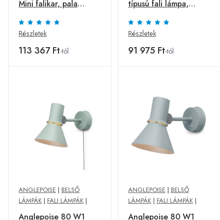
Mini falikar, pala
típusú fali lámpa,
szürke
dugós, fekete
Részletek
Részletek
113 367 Ft
91 975 Ft
-tól
-tól
ANGLEPOISE
|
BELSŐ
ANGLEPOISE
|
BELSŐ
LÁMPÁK
|
FALI LÁMPÁK
|
LÁMPÁK
|
FALI LÁMPÁK
|
Anglepoise 80 W1
Anglepoise 80 W1