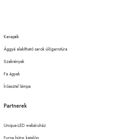
Kanapék
Ággyá alakítható sarok ülőgarnitúra
Szekrények
Fa ágyak
Íróasztal lámpa
Partnerek
Unique-LED webáruház
Furne bútor katalóg