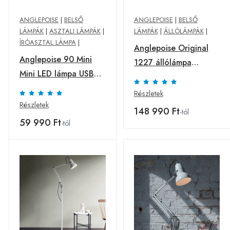
ANGLEPOISE
|
BELSŐ
ANGLEPOISE
|
BELSŐ
LÁMPÁK
|
ASZTALI LÁMPÁK
|
LÁMPÁK
|
ÁLLÓLÁMPÁK
|
ÍRÓASZTAL LÁMPA
|
Anglepoise Original
Anglepoise 90 Mini
1227 állólámpa
Mini LED lámpa USB
bársonyfekete
zöld
Részletek
Részletek
148 990 Ft
-tól
59 990 Ft
-tól