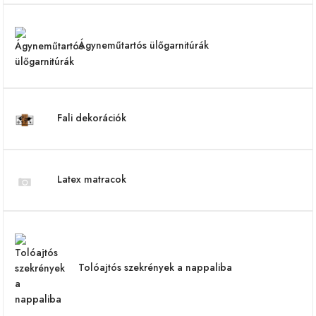
Ágyneműtartós ülőgarnitúrák
Fali dekorációk
Latex matracok
Tolóajtós szekrények a nappaliba