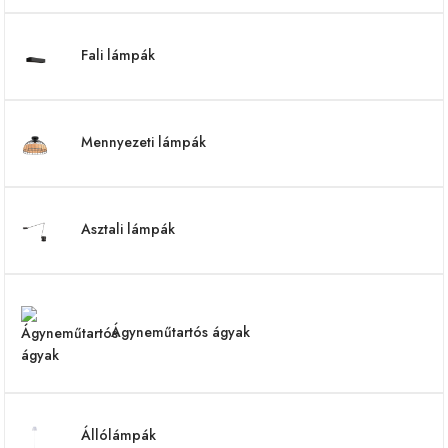
Fali lámpák
Mennyezeti lámpák
Asztali lámpák
Ágyneműtartós ágyak
Állólámpák