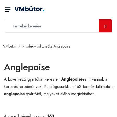
VMbútor
.
VMbútor
Produkty od značky Anglepoise
Anglepoise
A következő gyártókat kerestél:
Anglepoise
és itt vannak a
keresési eredmények. Katalógusunkban 163 termék található a
anglepoise
gyártótól, melyeket alább megtekinthet.
Az eredmények száma:
163