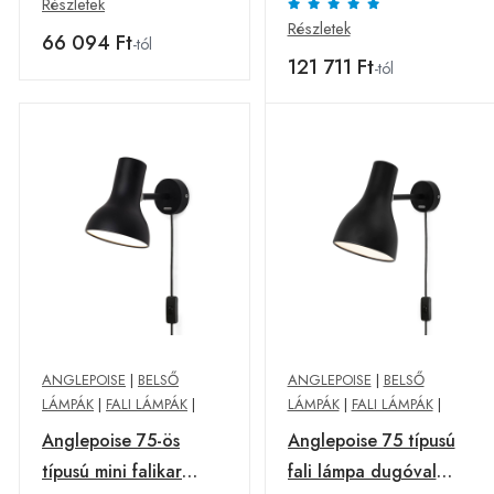
Részletek
Részletek
66 094 Ft
-tól
121 711 Ft
-tól
ANGLEPOISE
|
BELSŐ
ANGLEPOISE
|
BELSŐ
LÁMPÁK
|
FALI LÁMPÁK
|
LÁMPÁK
|
FALI LÁMPÁK
|
Anglepoise 75-ös
Anglepoise 75 típusú
típusú mini falikar
fali lámpa dugóval