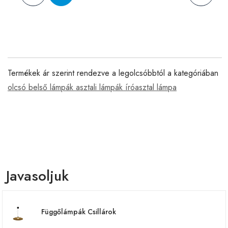
Termékek ár szerint rendezve a legolcsóbbtól a kategóriában
olcsó belső lámpák asztali lámpák íróasztal lámpa
Javasoljuk
Függőlámpák Csillárok