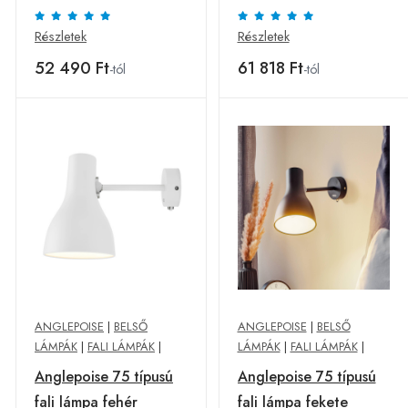
dugóval fek.
fekete
Részletek
Részletek
52 490 Ft
61 818 Ft
-tól
-tól
ANGLEPOISE
|
BELSŐ
ANGLEPOISE
|
BELSŐ
LÁMPÁK
|
FALI LÁMPÁK
|
LÁMPÁK
|
FALI LÁMPÁK
|
Anglepoise 75 típusú
Anglepoise 75 típusú
fali lámpa fehér
fali lámpa fekete