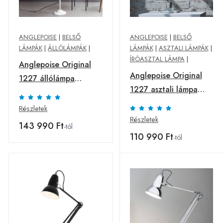
ANGLEPOISE
|
BELSŐ
ANGLEPOISE
|
BELSŐ
LÁMPÁK
|
ÁLLÓLÁMPÁK
|
LÁMPÁK
|
ASZTALI LÁMPÁK
|
ÍRÓASZTAL LÁMPA
|
Anglepoise Original
Anglepoise Original
1227 állólámpa
1227 asztali lámpa
vászonfehér
fehér
Részletek
Részletek
143 990 Ft
-tól
110 990 Ft
-tól