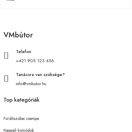
VMbútor
Telefon
+421 905 123 456
Tanácsra van szüksége?
info@vmbutor.hu
Top kategóriák
Fürdőszobai csempe
Nappali komódok