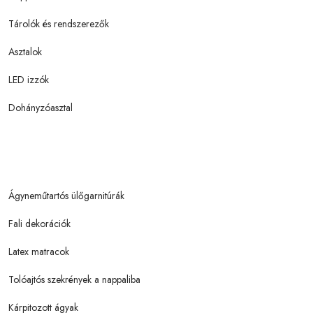
Tárolók és rendszerezők
Asztalok
LED izzók
Dohányzóasztal
Ágyneműtartós ülőgarnitúrák
Fali dekorációk
Latex matracok
Tolóajtós szekrények a nappaliba
Kárpitozott ágyak