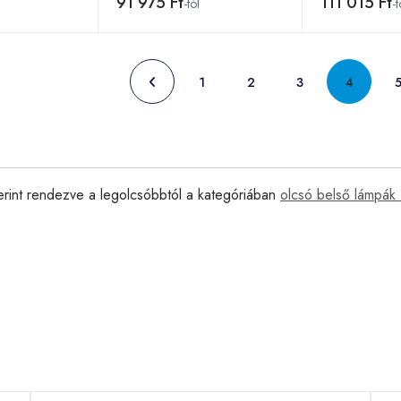
91 975 Ft
111 015 Ft
-tól
-t
1
2
3
4
erint rendezve a legolcsóbbtól a kategóriában
olcsó belső lámpák 