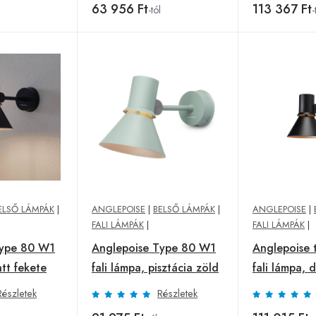
63 956 Ft
113 367 Ft
-tól
-
ELSŐ LÁMPÁK
|
ANGLEPOISE
|
BELSŐ LÁMPÁK
|
ANGLEPOISE
|
FALI LÁMPÁK
|
FALI LÁMPÁK
|
Type 80 W1
Anglepoise Type 80 W1
Anglepoise
att fekete
fali lámpa, pisztácia zöld
fali lámpa, 
Részletek
Részletek