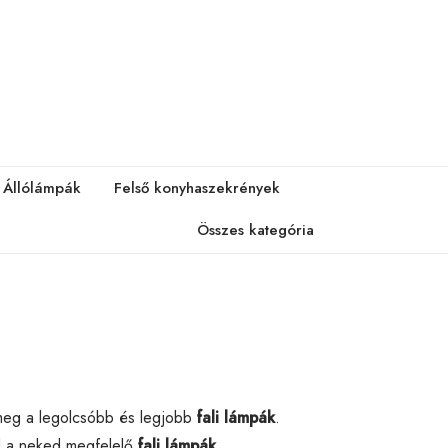
Állólámpák
Felső konyhaszekrények
Összes kategória
meg a legolcsóbb és legjobb
fali lámpák
.
od a neked megfelelő
fali lámpák
.