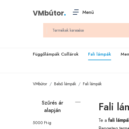
VMbútor
.
Menü
Függőlámpák Csillárok
Fali lámpák
Men
VMbútor
Belső lámpák
Fali lámpák
Szűrés ár
Fali l
alapján
Te a
fali lámpá
5000 Ft-ig
Rengeteg termé