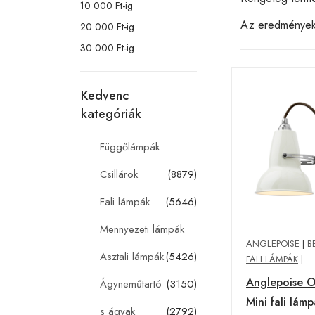
10 000 Ft-ig
Az eredménye
20 000 Ft-ig
30 000 Ft-ig
Kedvenc
kategóriák
Függőlámpák
Csillárok
(8879)
Fali lámpák
(5646)
Mennyezeti lámpák
ANGLEPOISE
|
B
Asztali lámpák
(5426)
FALI LÁMPÁK
|
Anglepoise O
Ágyneműtartó
(3150)
Mini fali lám
s ágyak
(2792)