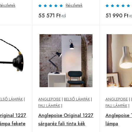
Részletek
Részletek
55 571 Ft
51 990 Ft
-tól
-t
ELSŐ LÁMPÁK
|
ANGLEPOISE
|
BELSŐ LÁMPÁK
|
ANGLEPOISE
|
FALI LÁMPÁK
|
FALI LÁMPÁK
|
riginal 1227
Anglepoise Original 1227
Anglepoise T
lámpa fekete
sárgaréz fali tinta kék
lámpa