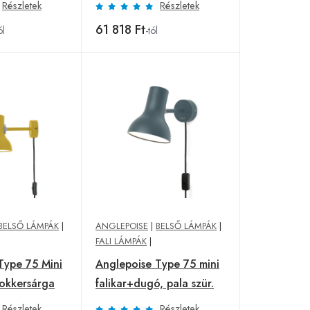
Részletek
Részletek
61 818 Ft
ól
-tól
BELSŐ LÁMPÁK
|
ANGLEPOISE
|
BELSŐ LÁMPÁK
|
FALI LÁMPÁK
|
Type 75 Mini
Anglepoise Type 75 mini
 okkersárga
falikar+dugó, pala szür.
Részletek
Részletek