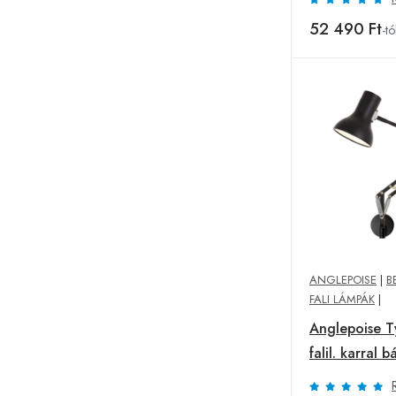
52 490 Ft
-tó
ANGLEPOISE
|
B
FALI LÁMPÁK
|
Anglepoise T
falil. karral 