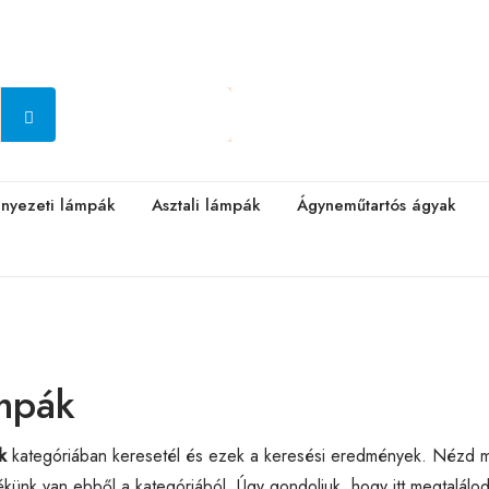
nyezeti lámpák
Asztali lámpák
Ágyneműtartós ágyak
ámpák
k
kategóriában keresetél és ezek a keresési eredmények. Nézd 
künk van ebből a kategóriából. Úgy gondoljuk, hogy itt megtalál