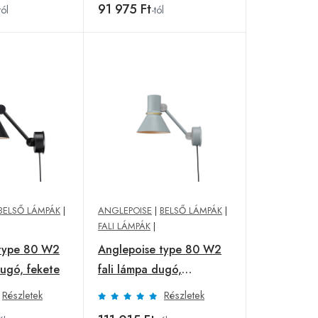
91 975 Ft
tól
-tól
BELSŐ LÁMPÁK
|
ANGLEPOISE
|
BELSŐ LÁMPÁK
|
FALI LÁMPÁK
|
 type 80 W2
Anglepoise type 80 W2
dugó, fekete
fali lámpa dugó,
ködszürke
Részletek
Részletek