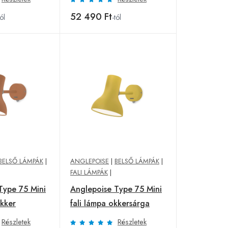
52 490 Ft
tól
-tól
BELSŐ LÁMPÁK
|
ANGLEPOISE
|
BELSŐ LÁMPÁK
|
FALI LÁMPÁK
|
Type 75 Mini
Anglepoise Type 75 Mini
okker
fali lámpa okkersárga
Részletek
Részletek