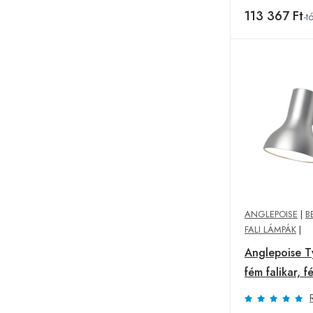
113 367 Ft
-tó
ANGLEPOISE
|
B
FALI LÁMPÁK
|
Anglepoise T
fém falikar, f