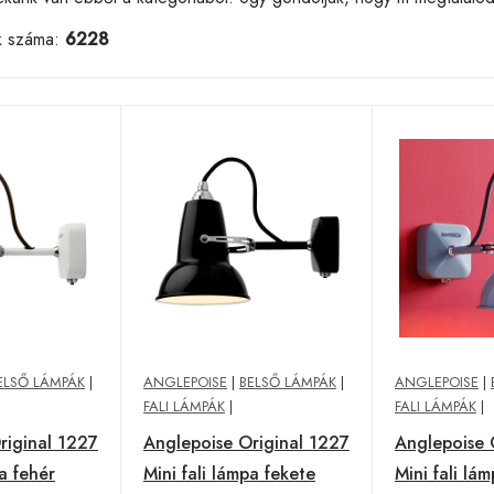
k száma:
6228
ELSŐ LÁMPÁK
|
ANGLEPOISE
|
BELSŐ LÁMPÁK
|
ANGLEPOISE
|
FALI LÁMPÁK
|
FALI LÁMPÁK
|
riginal 1227
Anglepoise Original 1227
Anglepoise 
pa fehér
Mini fali lámpa fekete
Mini fali lá