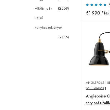
Állólámpák
(2568)
51 990 Ft
-tól
Felső
konyhaszekrények
(2156)
ANGLEPOISE
|
B
FALI LÁMPÁK
|
Anglepoise O
sárgaréz fali