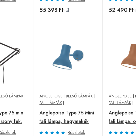
55 398 Ft
52 490 Ft
l
-tól
-
ELSŐ LÁMPÁK
|
ANGLEPOISE
|
BELSŐ LÁMPÁK
|
ANGLEPOISE
|
FALI LÁMPÁK
|
FALI LÁMPÁK
|
ype 75 mini
Anglepoise Type 75 Mini
Anglepoise 
bársony fek.
fali lámpa, hagymakék
fali lámpa, 
Részletek
Részletek