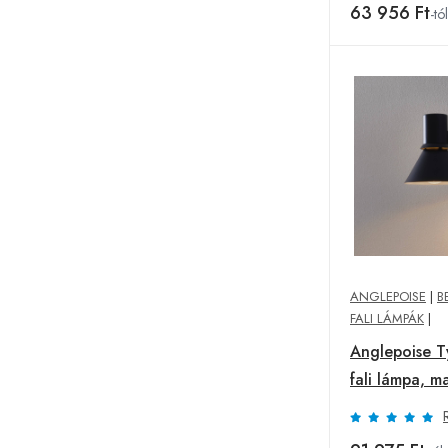
63 956 Ft
-tól
ANGLEPOISE
|
B
FALI LÁMPÁK
|
Anglepoise 
fali lámpa, m