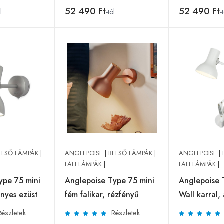
52 490 Ft
52 490 Ft
l
-tól
-
ELSŐ LÁMPÁK
|
ANGLEPOISE
|
BELSŐ LÁMPÁK
|
ANGLEPOISE
|
FALI LÁMPÁK
|
FALI LÁMPÁK
|
ype 75 mini
Anglepoise Type 75 mini
Anglepoise 
ényes ezüst
fém falikar, rézfényű
Wall karral, 
Részletek
Részletek