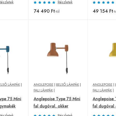
Részletek
Részletek
74 490 Ft
49 154 Ft
l
-tól
-t
ELSŐ LÁMPÁK
|
ANGLEPOISE
|
BELSŐ LÁMPÁK
|
ANGLEPOISE
|
FALI LÁMPÁK
|
FALI LÁMPÁK
|
ype 75 Mini
Anglepoise Type 75 Mini
Anglepoise 
agymakék
fal dugóval, okker
fal dugóval
Részletek
Részletek