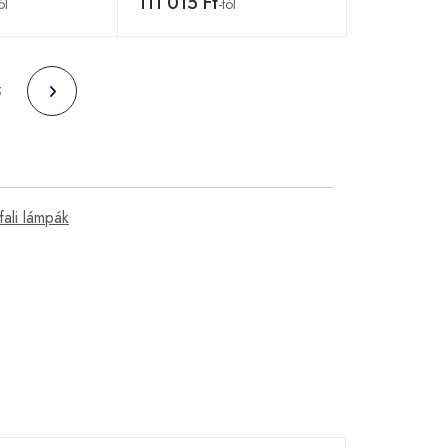
111 015 Ft
ól
-tól
5
fali lámpák