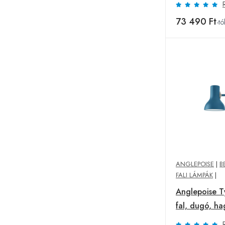
73 490 Ft
-tó
ANGLEPOISE
|
B
FALI LÁMPÁK
|
Anglepoise T
fal, dugó, h