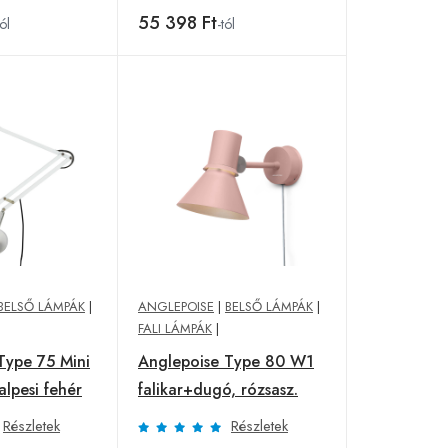
55 398 Ft
tól
-tól
BELSŐ LÁMPÁK
|
ANGLEPOISE
|
BELSŐ LÁMPÁK
|
FALI LÁMPÁK
|
Type 75 Mini
Anglepoise Type 80 W1
alpesi fehér
falikar+dugó, rózsasz.
Részletek
Részletek