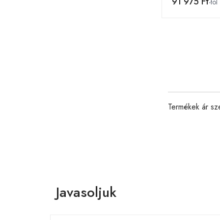
91 975 Ft
-tól
Termékek ár sz
Javasoljuk