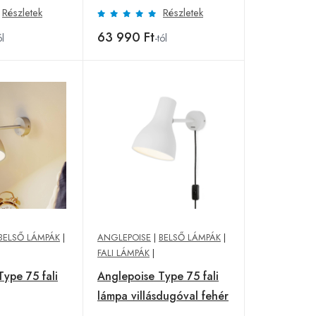
Részletek
Részletek
63 990 Ft
ól
-tól
BELSŐ LÁMPÁK
|
ANGLEPOISE
|
BELSŐ LÁMPÁK
|
FALI LÁMPÁK
|
ype 75 fali
Anglepoise Type 75 fali
lámpa villásdugóval fehér