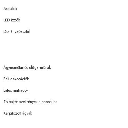
Asztalok
LED izzók
Dohányzóasztal
Ágyneműtartós ülőgarnitúrák
Fali dekorációk
Latex matracok
Tolóajtós szekrények a nappaliba
Kárpitozott ágyak