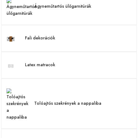
Ágyneműtartós ülőgarnitúrák
Fali dekorációk
Latex matracok
Tolóajtós szekrények a nappaliba