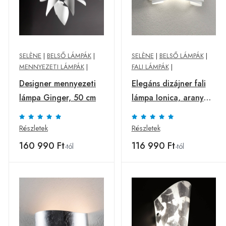
SELÈNE
|
BELSŐ LÁMPÁK
|
SELÈNE
|
BELSŐ LÁMPÁK
|
MENNYEZETI LÁMPÁK
|
FALI LÁMPÁK
|
Designer mennyezeti
Elegáns dizájner fali
lámpa Ginger, 50 cm
lámpa Ionica, arany
szalaggal
Részletek
Részletek
160 990 Ft
116 990 Ft
-tól
-tól