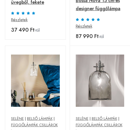
Bossa Nova 15 cm-es
üvegből, fekete
designer függőlámpa
Részletek
Részletek
37 490 Ft
-tól
87 990 Ft
-tól
SELÈNE
|
BELSŐ LÁMPÁK
|
SELÈNE
|
BELSŐ LÁMPÁK
|
FÜGGŐLÁMPÁK CSILLÁROK
FÜGGŐLÁMPÁK CSILLÁROK