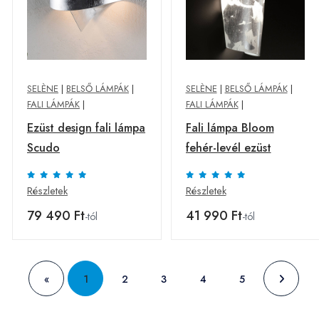
SELÈNE
|
BELSŐ LÁMPÁK
|
SELÈNE
|
BELSŐ LÁMPÁK
|
FALI LÁMPÁK
|
FALI LÁMPÁK
|
Ezüst design fali lámpa
Fali lámpa Bloom
Scudo
fehér-levél ezüst
Részletek
Részletek
79 490 Ft
41 990 Ft
-tól
-tól
«
1
2
3
4
5