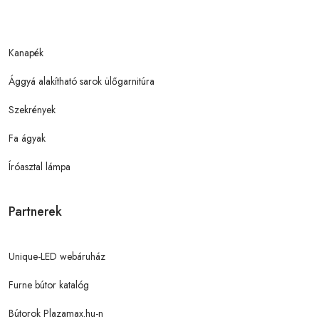
Kanapék
Ággyá alakítható sarok ülőgarnitúra
Szekrények
Fa ágyak
Íróasztal lámpa
Partnerek
Unique-LED webáruház
Furne bútor katalóg
Bútorok Plazamax.hu-n