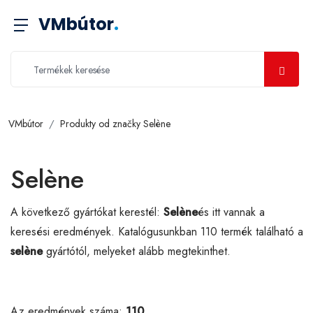
VMbútor
.
VMbútor
Produkty od značky Selène
Selène
A következő gyártókat kerestél:
Selène
és itt vannak a
keresési eredmények. Katalógusunkban 110 termék található a
selène
gyártótól, melyeket alább megtekinthet.
Az eredmények száma:
110