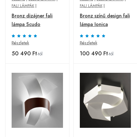
FALI LÁMPÁK
|
FALI LÁMPÁK
|
Bronz dizájner fali
Bronz színű design fali
lámpa Scudo
lámpa Ionica
Részletek
Részletek
50 490 Ft
100 490 Ft
-tól
-tól