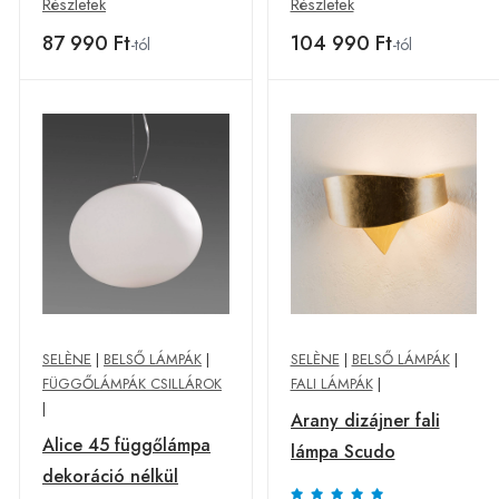
Részletek
Részletek
87 990 Ft
104 990 Ft
-tól
-tól
SELÈNE
|
BELSŐ LÁMPÁK
|
SELÈNE
|
BELSŐ LÁMPÁK
|
FÜGGŐLÁMPÁK CSILLÁROK
FALI LÁMPÁK
|
|
Arany dizájner fali
Alice 45 függőlámpa
lámpa Scudo
dekoráció nélkül