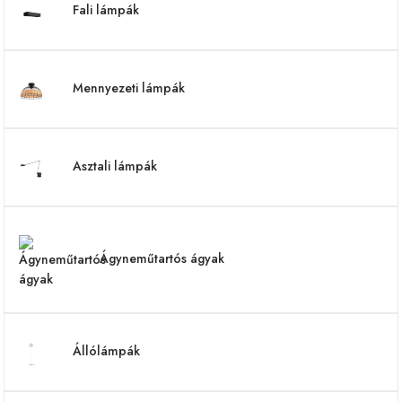
Fali lámpák
Mennyezeti lámpák
Asztali lámpák
Ágyneműtartós ágyak
Állólámpák