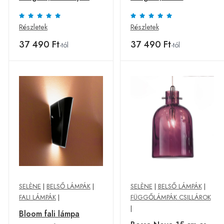
színben
Részletek
Részletek
37 490 Ft
37 490 Ft
-tól
-tól
SELÈNE
|
BELSŐ LÁMPÁK
|
SELÈNE
|
BELSŐ LÁMPÁK
|
FALI LÁMPÁK
|
FÜGGŐLÁMPÁK CSILLÁROK
|
Bloom fali lámpa