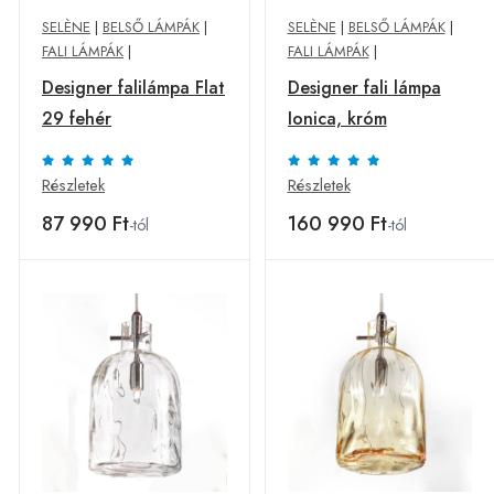
SELÈNE
|
BELSŐ LÁMPÁK
|
SELÈNE
|
BELSŐ LÁMPÁK
|
FALI LÁMPÁK
|
FALI LÁMPÁK
|
Designer falilámpa Flat
Designer fali lámpa
29 fehér
Ionica, króm
Részletek
Részletek
87 990 Ft
160 990 Ft
-tól
-tól