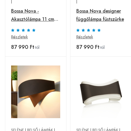
|
|
Bossa Nova -
Bossa Nova designer
Akasztólámpa 11 cm
függőlámpa füstszürke
átlátszó
Részletek
Részletek
87 990 Ft
87 990 Ft
-tól
-tól
SELÈNE
|
BELSŐ LÁMPÁK
|
SELÈNE
|
BELSŐ LÁMPÁK
|