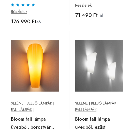
Részletek
Részletek
71 490 Ft
-tól
176 990 Ft
-tól
SELÈNE
|
BELSŐ LÁMPÁK
|
SELÈNE
|
BELSŐ LÁMPÁK
|
FALI LÁMPÁK
|
FALI LÁMPÁK
|
Bloom fali lámpa
Bloom fali lámpa
üvegből, borostyán
üvegből, ezüst