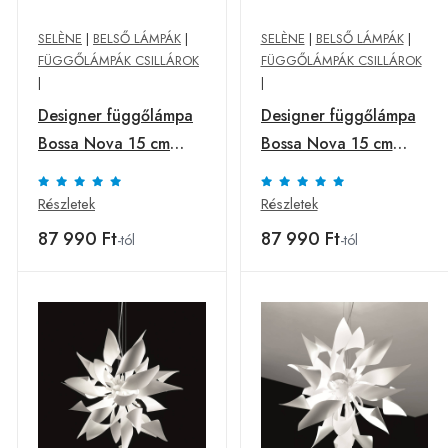
SELÈNE
|
BELSŐ LÁMPÁK
|
SELÈNE
|
BELSŐ LÁMPÁK
|
FÜGGŐLÁMPÁK CSILLÁROK
FÜGGŐLÁMPÁK CSILLÁROK
|
|
Designer függőlámpa
Designer függőlámpa
Bossa Nova 15 cm
Bossa Nova 15 cm
átlátszó
borostyán színben
Részletek
Részletek
87 990 Ft
87 990 Ft
-tól
-tól