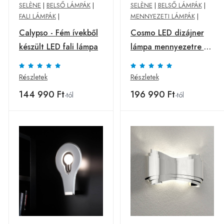
SELÈNE
|
BELSŐ LÁMPÁK
|
SELÈNE
|
BELSŐ LÁMPÁK
|
FALI LÁMPÁK
|
MENNYEZETI LÁMPÁK
|
Calypso - Fém ívekből
Cosmo LED dizájner
készült LED fali lámpa
lámpa mennyezetre és
falra
Részletek
Részletek
144 990 Ft
196 990 Ft
-tól
-tól