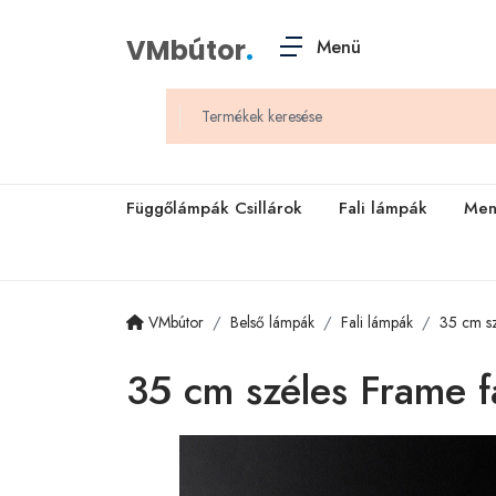
VMbútor
.
Menü
Függőlámpák Csillárok
Fali lámpák
Men
VMbútor
Belső lámpák
Fali lámpák
35 cm sz
35 cm széles Frame f