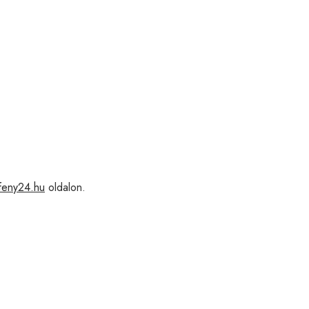
feny24.hu
oldalon.