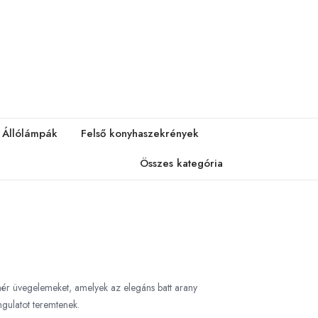
Állólámpák
Felső konyhaszekrények
Összes kategória
fehér üvegelemeket, amelyek az elegáns batt arany
ngulatot teremtenek.