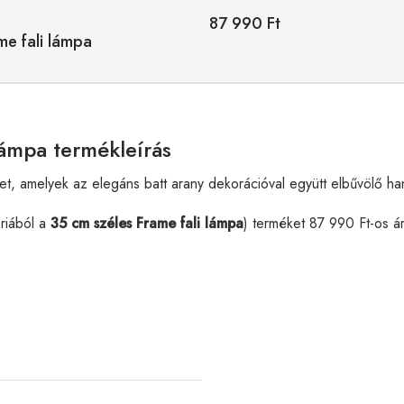
87 990 Ft
me fali lámpa
lámpa termékleírás
et, amelyek az elegáns batt arany dekorációval együtt elbűvölő ha
riából a
35 cm széles Frame fali lámpa
) terméket 87 990 Ft-os á