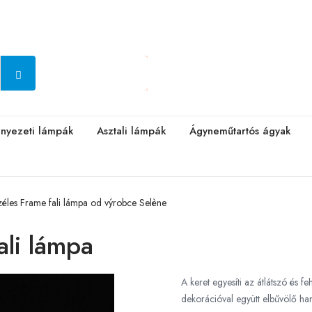
nyezeti lámpák
Asztali lámpák
Ágyneműtartós ágyak
éles Frame fali lámpa od výrobce Selène
ali lámpa
A keret egyesíti az átlátszó és 
dekorációval együtt elbűvölő ha