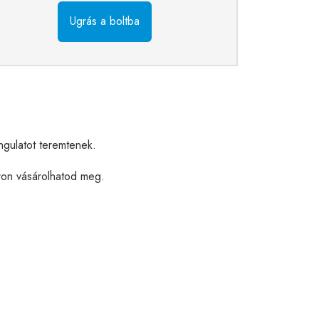
Ugrás a boltba
ngulatot teremtenek.
ron vásárolhatod meg.