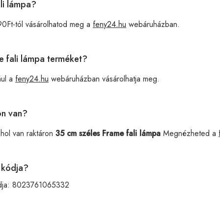
li lámpa?
0Ft-tól vásárolhatod meg a
feny24.hu
webáruházban.
e fali lámpa terméket?
ául a
feny24.hu
webáruházban vásárolhatja meg.
on van?
ahol van raktáron
35 cm széles Frame fali lámpa
Megnézheted a
 kódja?
dja:
8023761065332