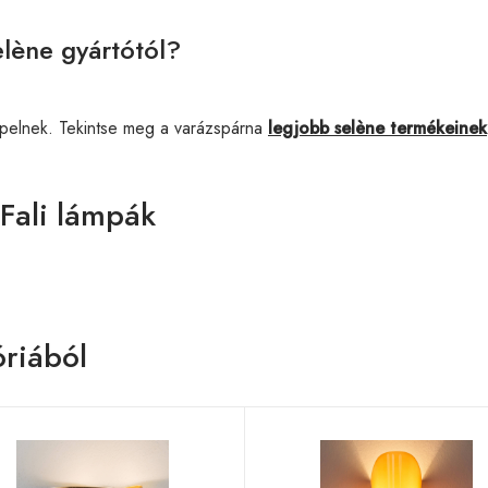
lène gyártótól?
pelnek. Tekintse meg a varázspárna
legjobb selène termékeinek
Fali lámpák
riából