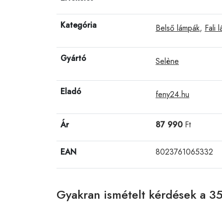
Kategória
Belső lámpák
,
Fali 
Gyártó
Selène
Eladó
feny24.hu
Ár
87 990
Ft
EAN
8023761065332
Gyakran ismételt kérdések a 35