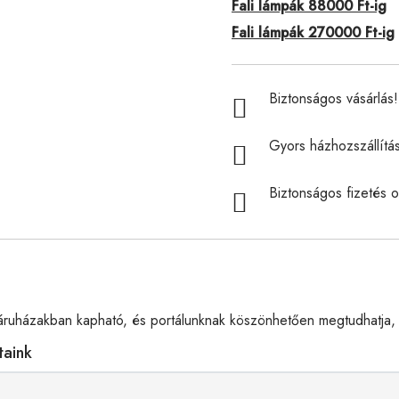
Fali lámpák 88000 Ft-ig
Fali lámpák 270000 Ft-ig
Biztonságos vásárlás! 
Gyors házhozszállítá
Biztonságos fizetés o
ruházakban kapható, és portálunknak köszönhetően megtudhatja, 
taink