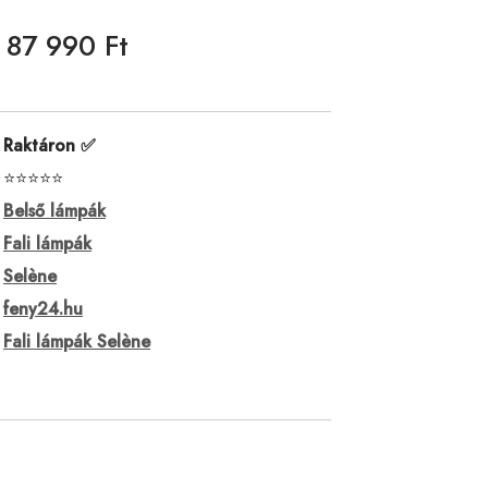
87 990 Ft
Raktáron ✅
⭐⭐⭐⭐⭐
Belső lámpák
Fali lámpák
Selène
feny24.hu
Fali lámpák Selène