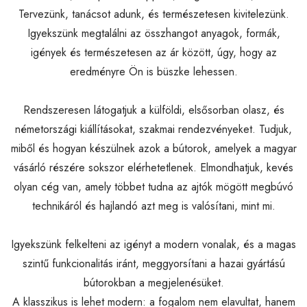
Tervezünk, tanácsot adunk, és természetesen kivitelezünk.
Igyekszünk megtalálni az összhangot anyagok, formák,
igények és természetesen az ár között, úgy, hogy az
eredményre Ön is büszke lehessen.
Rendszeresen látogatjuk a külföldi, elsősorban olasz, és
németországi kiállításokat, szakmai rendezvényeket. Tudjuk,
miből és hogyan készülnek azok a bútorok, amelyek a magyar
vásárló részére sokszor elérhetetlenek. Elmondhatjuk, kevés
olyan cég van, amely többet tudna az ajtók mögött megbúvó
technikáról és hajlandó azt meg is valósítani, mint mi.
Igyekszünk felkelteni az igényt a modern vonalak, és a magas
szintű funkcionalitás iránt, meggyorsítani a hazai gyártású
bútorokban a megjelenésüket.
A klasszikus is lehet modern: a fogalom nem elavultat, hanem