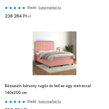
Eladó:
butormarket.hu
238 284 Ft
-tól
Rózsaszín bársony rugós és led-es ágy matraccal
140x200 cm
Eladó:
butormarket.hu