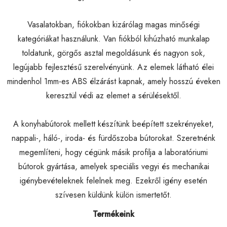
Vasalatokban, fiókokban kizárólag magas minőségi
kategóriákat használunk. Van fiókból kihúzható munkalap
toldatunk, görgős asztal megoldásunk és nagyon sok,
legújabb fejlesztésű szerelvényünk. Az elemek látható élei
mindenhol 1mm-es ABS élzárást kapnak, amely hosszú éveken
keresztül védi az elemet a sérülésektől.
A konyhabútorok mellett készítünk beépített szekrényeket,
nappali-, háló-, iroda- és fürdőszoba bútorokat. Szeretnénk
megemlíteni, hogy cégünk másik profilja a laboratóriumi
bútorok gyártása, amelyek speciális vegyi és mechanikai
igénybevételeknek felelnek meg. Ezekről igény esetén
szívesen küldünk külön ismertetőt.
Termékeink