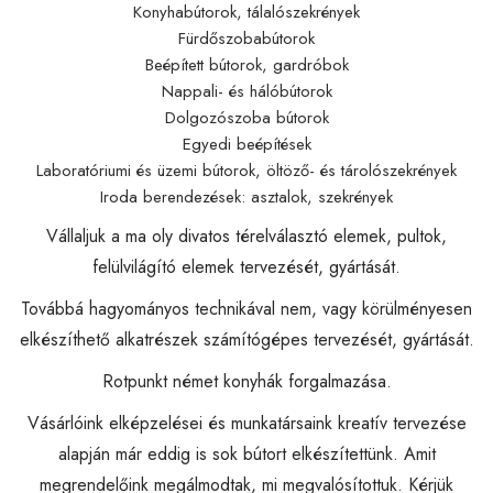
Konyhabútorok, tálalószekrények
Fürdőszobabútorok
Beépített bútorok, gardróbok
Nappali- és hálóbútorok
Dolgozószoba bútorok
Egyedi beépítések
Laboratóriumi és üzemi bútorok, öltöző- és tárolószekrények
Iroda berendezések: asztalok, szekrények
Vállaljuk a ma oly divatos térelválasztó elemek, pultok,
felülvilágító elemek tervezését, gyártását.
Továbbá hagyományos technikával nem, vagy körülményesen
elkészíthető alkatrészek számítógépes tervezését, gyártását.
Rotpunkt német konyhák forgalmazása.
Vásárlóink elképzelései és munkatársaink kreatív tervezése
alapján már eddig is sok bútort elkészítettünk. Amit
megrendelőink megálmodtak, mi megvalósítottuk. Kérjük