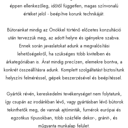
éppen ellenkezőleg, időtől független, magas színvonalú
értéket jelöl - beépítve korunk technikáját.
Bútorainkat mindig az Önökkel történő előzetes konzultáció
után tervezzük meg, az adott helyre és igényekre szabva.
Ennek során javaslatokat adunk a megvalósítási
lehetőségekről, ha szükséges több kivitelben és
árkategóriában is. Árat mindig precízen, elemekre bontva, a
konkrét összeállításra adunk. Komplett szolgáltatást biztosítunk
helyszíni felméréssel, gépek beszerzésével és beépítéssel.
Gyártók révén, kereskedelmi tevékenységet nem folytatunk,
így csupán az irodánkban lévő, vagy gyártásban lévő bútorok
tekinthetők meg, de vannak ajtóminták, furnérok európai és
egzotikus típusokban, több százféle dekor-, gránit-, és
műgyanta munkalap felület.