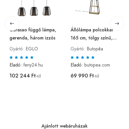
Curasao függő lámpa,
Állólámpa polcokkal
gerenda, három izzós
165 cm, tölgy színű,
fekete - TRIGULI -
Gyártó:
EGLO
Gyártó:
Butopêa
Butopêa
Eladó:
feny24.hu
Eladó:
butopea.com
102 244 Ft
69 990 Ft
-tól
-tól
Ajánlott webáruházak