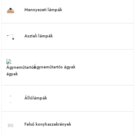
Mennyezeti lámpák
Asztali lámpák
Ágyneműtartós ágyak
Állólámpák
Felső konyhaszekrények