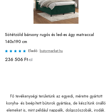
Sötétzöld bársony rugós és led-es ágy matraccal
140x190 cm
Eladó:
butormarket.hu
236 506 Ft
-tól
Fő tevékenységi területünk az egyedi, méretre gyártott
konyha- és beépített bútorok gyártása, de készítünk önálló
elemeket is, mint például nappalik, dolgozószobák, irodák.