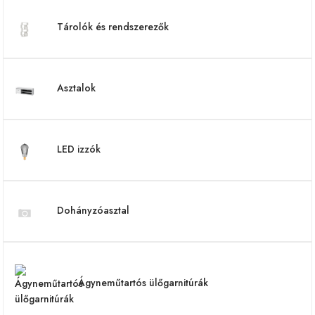
Tárolók és rendszerezők
Asztalok
LED izzók
Dohányzóasztal
Ágyneműtartós ülőgarnitúrák