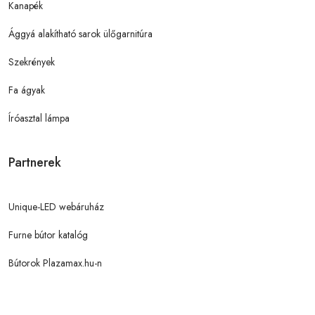
Kanapék
Ággyá alakítható sarok ülőgarnitúra
Szekrények
Fa ágyak
Íróasztal lámpa
Partnerek
Unique-LED webáruház
Furne bútor katalóg
Bútorok Plazamax.hu-n