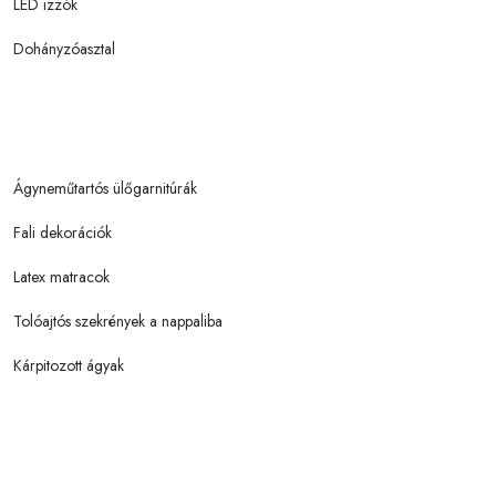
LED izzók
Dohányzóasztal
Ágyneműtartós ülőgarnitúrák
Fali dekorációk
Latex matracok
Tolóajtós szekrények a nappaliba
Kárpitozott ágyak