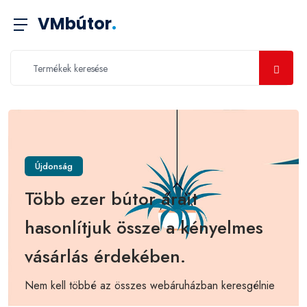
VMbútor
.
Újdonság
Több ezer bútor árait
hasonlítjuk össze a kényelmes
vásárlás érdekében.
Nem kell többé az összes webáruházban keresgélnie