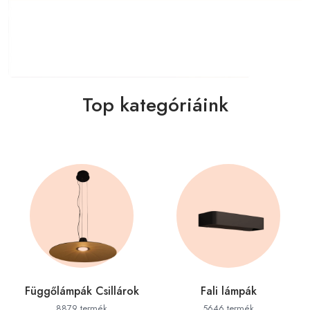
Top kategóriáink
Függőlámpák Csillárok
Fali lámpák
8879 termék
5646 termék