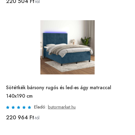
220 504 Ft
-tól
Sötétkék bársony rugós és led-es ágy matraccal
140x190 cm
Eladó:
butormarket.hu
220 964 Ft
-tól