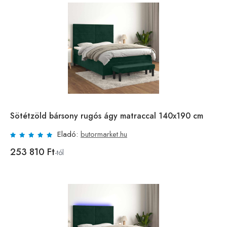
Sötétzöld bársony rugós ágy matraccal 140x190 cm
Eladó:
butormarket.hu
253 810 Ft
-tól