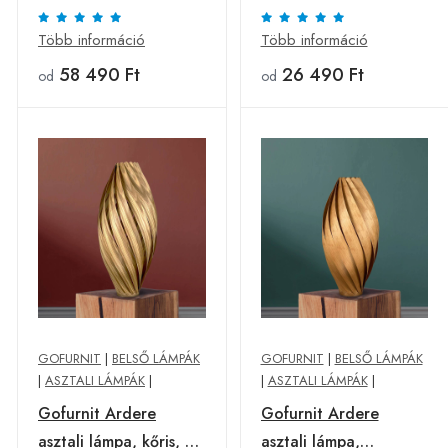
50cm
design, arany
Több információ
Több információ
58 490 Ft
26 490 Ft
od
od
GOFURNIT
|
BELSŐ LÁMPÁK
GOFURNIT
|
BELSŐ LÁMPÁK
|
ASZTALI LÁMPÁK
|
|
ASZTALI LÁMPÁK
|
Gofurnit Ardere
Gofurnit Ardere
asztali lámpa, kőris, 60
asztali lámpa,