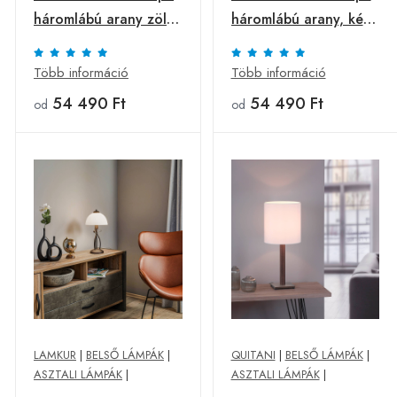
háromlábú arany zöld
háromlábú arany, kék
bársony
bársony
Több információ
Több információ
54 490 Ft
54 490 Ft
od
od
LAMKUR
|
BELSŐ LÁMPÁK
|
QUITANI
|
BELSŐ LÁMPÁK
|
ASZTALI LÁMPÁK
|
ASZTALI LÁMPÁK
|