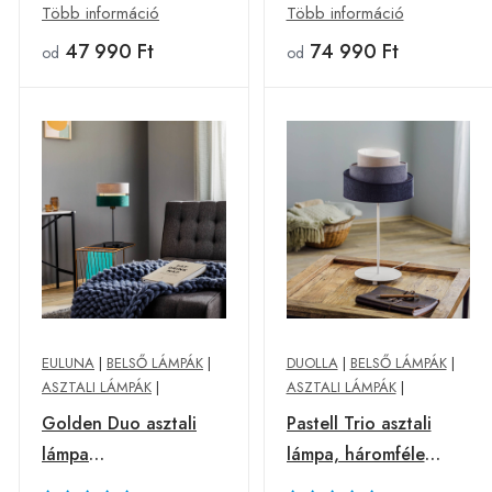
Több információ
Több információ
47 990 Ft
74 990 Ft
od
od
EULUNA
|
BELSŐ LÁMPÁK
|
DUOLLA
|
BELSŐ LÁMPÁK
|
ASZTALI LÁMPÁK
|
ASZTALI LÁMPÁK
|
Golden Duo asztali
Pastell Trio asztali
lámpa
lámpa, háromféle
szürke/zöld/arany
szürke, 50cm