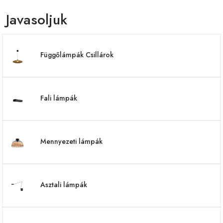
Javasoljuk
Függőlámpák Csillárok
Fali lámpák
Mennyezeti lámpák
Asztali lámpák