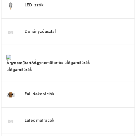
LED izzók
Dohányzóasztal
Ágyneműtartós ülőgarnitúrák
Fali dekorációk
Latex matracok