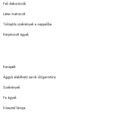
Fali dekorációk
Latex matracok
Tolóajtós szekrények a nappaliba
Kárpitozott ágyak
Kanapék
Ággyá alakítható sarok ülőgarnitúra
Szekrények
Fa ágyak
Íróasztal lámpa