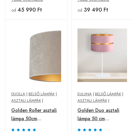
45 990 Ft
39 490 Ft
od
od
DUOLLA
|
BELSŐ LÁMPÁK
|
EULUNA
|
BELSŐ LÁMPÁK
|
ASZTALI LÁMPÁK
|
ASZTALI LÁMPÁK
|
Golden Roller asztali
Golden Duo asztali
lámpa 50cm
lámpa 50 cm
szürke/arany
rózsaszín/arany