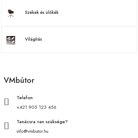
Székek és ülőkék
Világítás
VMbútor
Telefon
+421 905 123 456
Tanácsra van szüksége?
info@vmbutor.hu