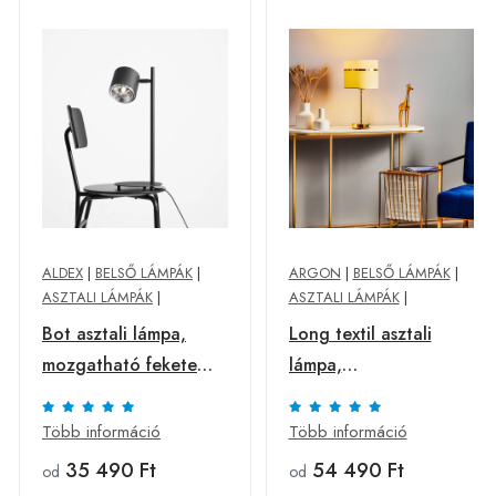
ALDEX
|
BELSŐ LÁMPÁK
|
ARGON
|
BELSŐ LÁMPÁK
|
ASZTALI LÁMPÁK
|
ASZTALI LÁMPÁK
|
Bot asztali lámpa,
Long textil asztali
mozgatható fekete
lámpa,
lámpafejjel
fehér/szürke/sárgaréz
Több információ
Több információ
35 490 Ft
54 490 Ft
od
od