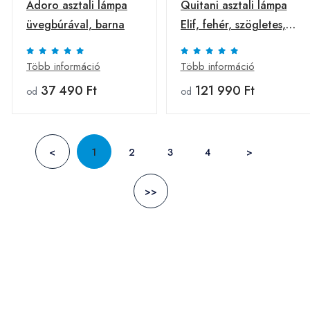
Adoro asztali lámpa
Quitani asztali lámpa
üvegbúrával, barna
Elif, fehér, szögletes,
sötét tölgyfa
Több információ
Több információ
37 490 Ft
121 990 Ft
od
od
<
1
2
3
4
>
>>