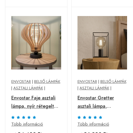
ENVOSTAR
|
BELSŐ LÁMPÁK
ENVOSTAR
|
BELSŐ LÁMPÁK
|
ASZTALI LÁMPÁK
|
|
ASZTALI LÁMPÁK
|
Envostar Faje asztali
Envostar Gretter
lámpa, nyír rétegelt
asztali lámpa,
lemez
fém/tölgy
Több információ
Több információ