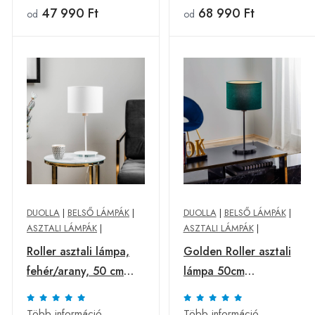
47 990 Ft
68 990 Ft
od
od
DUOLLA
|
BELSŐ LÁMPÁK
|
DUOLLA
|
BELSŐ LÁMPÁK
|
ASZTALI LÁMPÁK
|
ASZTALI LÁMPÁK
|
Roller asztali lámpa,
Golden Roller asztali
fehér/arany, 50 cm
lámpa 50cm
magas
sötétzöld/arany
Több információ
Több információ