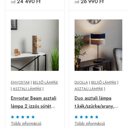
24 490 Ft
26 990 Ft
od
od
ENVOSTAR
|
BELSŐ LÁMPÁK
DUOLLA
|
BELSŐ LÁMPÁK
|
|
ASZTALI LÁMPÁK
|
ASZTALI LÁMPÁK
|
Envostar Beam asztali
Duo asztali lámpa
lámpa 2 izzós sötét
t.kék/szürke/arany,
fenyő
50cm magas
Több információ
Több információ