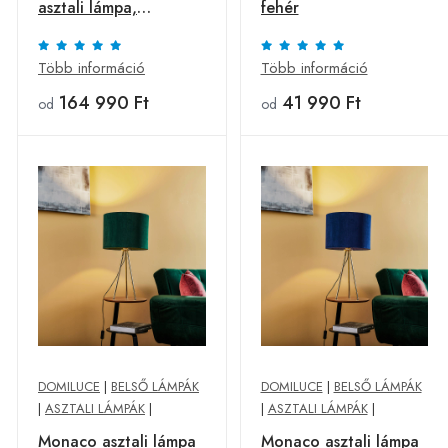
asztali lámpa,
fehér
cseresznyefa, 60 cm
Több információ
Több információ
164 990 Ft
41 990 Ft
od
od
DOMILUCE
|
BELSŐ LÁMPÁK
DOMILUCE
|
BELSŐ LÁMPÁK
|
ASZTALI LÁMPÁK
|
|
ASZTALI LÁMPÁK
|
Monaco asztali lámpa
Monaco asztali lámpa