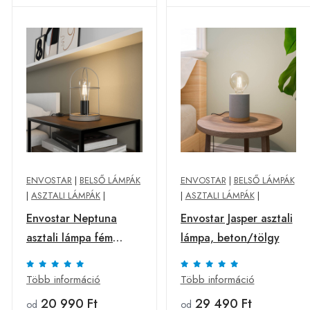
ENVOSTAR
|
BELSŐ LÁMPÁK
ENVOSTAR
|
BELSŐ LÁMPÁK
|
ASZTALI LÁMPÁK
|
|
ASZTALI LÁMPÁK
|
Envostar Neptuna
Envostar Jasper asztali
asztali lámpa fém
lámpa, beton/tölgy
búrával
Több információ
Több információ
20 990 Ft
29 490 Ft
od
od