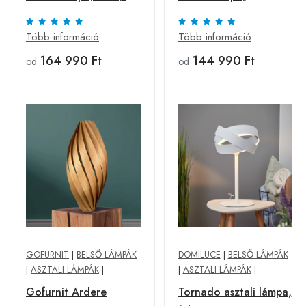
cm magas
cseresznyefa, 50 cm
Több információ
Több információ
164 990 Ft
144 990 Ft
od
od
GOFURNIT
|
BELSŐ LÁMPÁK
DOMILUCE
|
BELSŐ LÁMPÁK
|
ASZTALI LÁMPÁK
|
|
ASZTALI LÁMPÁK
|
Gofurnit Ardere
Tornado asztali lámpa,