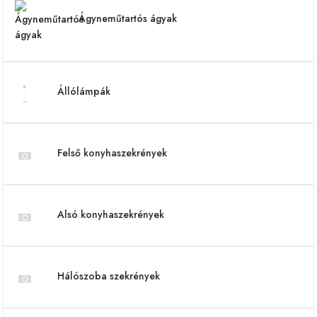
Ágyneműtartós ágyak
Állólámpák
Felső konyhaszekrények
Alsó konyhaszekrények
Hálószoba szekrények