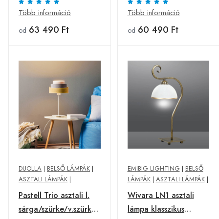
50cm
Több információ
Több információ
63 490 Ft
60 490 Ft
od
od
DUOLLA
|
BELSŐ LÁMPÁK
|
EMIBIG LIGHTING
|
BELSŐ
ASZTALI LÁMPÁK
|
LÁMPÁK
|
ASZTALI LÁMPÁK
|
Pastell Trio asztali l.
Wivara LN1 asztali
sárga/szürke/v.szürke
lámpa klasszikus