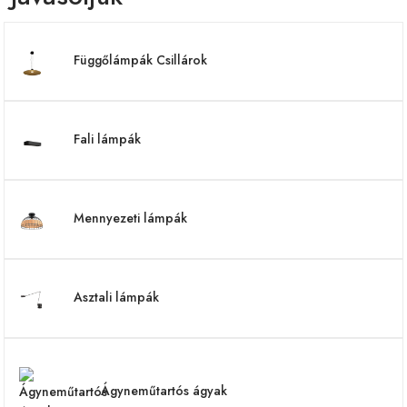
Függőlámpák Csillárok
Fali lámpák
Mennyezeti lámpák
Asztali lámpák
Ágyneműtartós ágyak