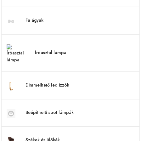
Fa ágyak
Íróasztal lámpa
Dimmelhető led izzók
Beépíthető spot lámpák
Székek és ülőkék