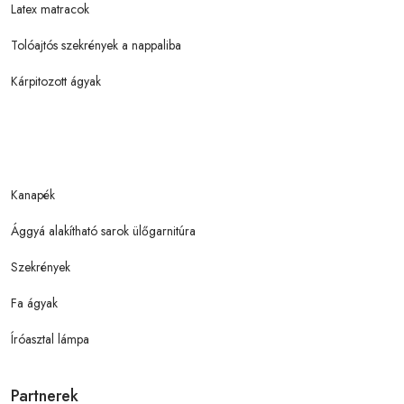
Latex matracok
Tolóajtós szekrények a nappaliba
Kárpitozott ágyak
Kanapék
Ággyá alakítható sarok ülőgarnitúra
Szekrények
Fa ágyak
Íróasztal lámpa
Partnerek