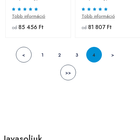
x 200 cm
x 200 cm
Több információ
Több információ
85 456 Ft
81 807 Ft
od
od
<
1
2
3
4
>
>>
Javasoljuk