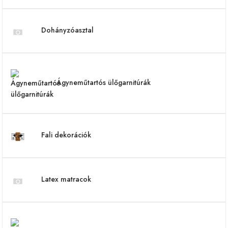
Dohányzóasztal
Ágyneműtartós ülőgarnitúrák
Fali dekorációk
Latex matracok