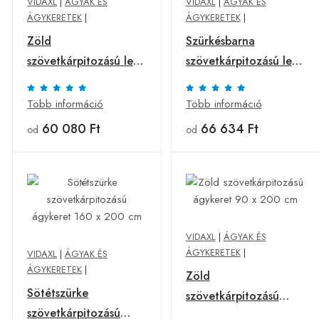
VIDAXL
|
ÁGYAK ÉS
VIDAXL
|
ÁGYAK ÉS
ÁGYKERETEK
|
ÁGYKERETEK
|
Zöld
Szürkésbarna
szövetkárpitozású led-
szövetkárpitozású led-
es ágykeret 180 x 200
es ágykeret 180 x 200
cm
cm
Több információ
Több információ
60 080 Ft
66 634 Ft
od
od
VIDAXL
|
ÁGYAK ÉS
ÁGYKERETEK
|
VIDAXL
|
ÁGYAK ÉS
ÁGYKERETEK
|
Zöld
Sötétszürke
szövetkárpitozású
szövetkárpitozású
ágykeret 90 x 200 cm