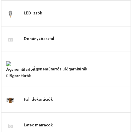
LED izzók
Dohányzóasztal
Ágyneműtartós ülőgarnitúrák
Fali dekorációk
Latex matracok