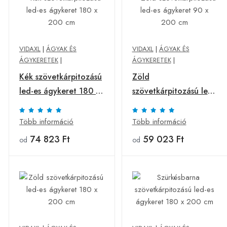
VIDAXL
|
ÁGYAK ÉS
VIDAXL
|
ÁGYAK ÉS
ÁGYKERETEK
|
ÁGYKERETEK
|
Kék szövetkárpitozású
Zöld
led-es ágykeret 180 x
szövetkárpitozású led-
200 cm
es ágykeret 90 x 200
cm
Több információ
Több információ
74 823 Ft
59 023 Ft
od
od