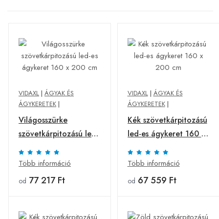
VIDAXL
|
ÁGYAK ÉS
VIDAXL
|
ÁGYAK ÉS
ÁGYKERETEK
|
ÁGYKERETEK
|
Világosszürke
Kék szövetkárpitozású
szövetkárpitozású led-
led-es ágykeret 160 x
es ágykeret 160 x 200
200 cm
cm
Több információ
Több információ
77 217 Ft
67 559 Ft
od
od