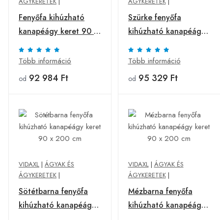
ÁGYKERETEK
|
ÁGYKERETEK
|
Fenyőfa kihúzható
Szürke fenyőfa
kanapéágy keret 90 x
kihúzható kanapéágy
200 cm
keret 90 x 200 cm
Több információ
Több információ
92 984 Ft
95 329 Ft
od
od
VIDAXL
|
ÁGYAK ÉS
VIDAXL
|
ÁGYAK ÉS
ÁGYKERETEK
|
ÁGYKERETEK
|
Sötétbarna fenyőfa
Mézbarna fenyőfa
kihúzható kanapéágy
kihúzható kanapéágy
keret 90 x 200 cm
keret 90 x 200 cm