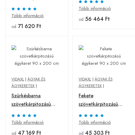
ágykeret 160 x 200
Több információ
cm
Több információ
56 464 Ft
od
71 620 Ft
od
VIDAXL
|
ÁGYAK ÉS
VIDAXL
|
ÁGYAK ÉS
ÁGYKERETEK
|
ÁGYKERETEK
|
Szürkésbarna
Fekete
szövetkárpitozású
szövetkárpitozású
ágykeret 90 x 200 cm
ágykeret 90 x 200 cm
Több információ
Több információ
47 169 Ft
45 303 Ft
od
od