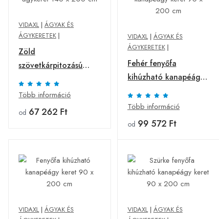
VIDAXL
|
ÁGYAK ÉS
ÁGYKERETEK
|
VIDAXL
|
ÁGYAK ÉS
ÁGYKERETEK
|
Zöld
Fehér fenyőfa
szövetkárpitozású
kihúzható kanapéágy
ágykeret 140 x 200
keret 90 x 200 cm
cm
Több információ
Több információ
67 262 Ft
od
99 572 Ft
od
VIDAXL
|
ÁGYAK ÉS
VIDAXL
|
ÁGYAK ÉS