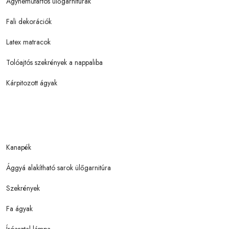
Ágyneműtartós ülőgarnitúrák
Fali dekorációk
Latex matracok
Tolóajtós szekrények a nappaliba
Kárpitozott ágyak
Kanapék
Ággyá alakítható sarok ülőgarnitúra
Szekrények
Fa ágyak