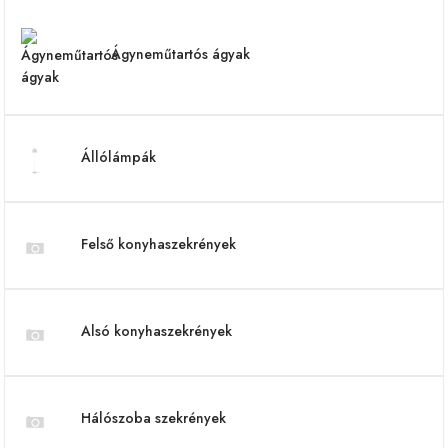
Ágyneműtartós ágyak
Állólámpák
Felső konyhaszekrények
Alsó konyhaszekrények
Hálószoba szekrények