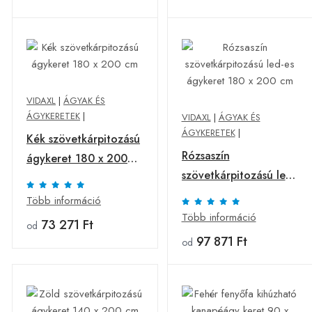
VIDAXL
|
ÁGYAK ÉS
ÁGYKERETEK
|
VIDAXL
|
ÁGYAK ÉS
ÁGYKERETEK
|
Kék szövetkárpitozású
Rózsaszín
ágykeret 180 x 200
szövetkárpitozású led-
cm
es ágykeret 180 x 200
Több információ
cm
Több információ
73 271 Ft
od
97 871 Ft
od