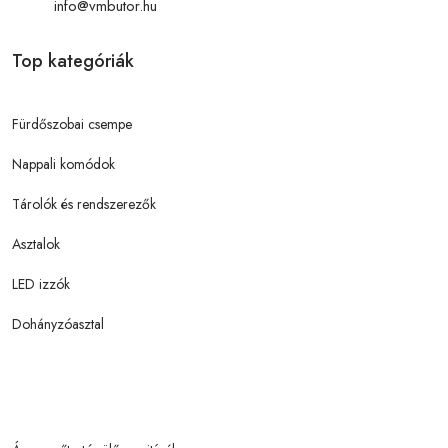
info@vmbutor.hu
Top kategóriák
Fürdőszobai csempe
Nappali komódok
Tárolók és rendszerezők
Asztalok
LED izzók
Dohányzóasztal