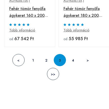
ÁGYKERETEK
|
ÁGYKERETEK
|
Fehér tömör fenyőfa
Fehér tömör fenyőfa
ágykeret 160 x 200
ágykeret 180 x 200
cm
cm
Több információ
Több információ
67 542 Ft
55 985 Ft
od
od
<
1
2
3
4
>
>>