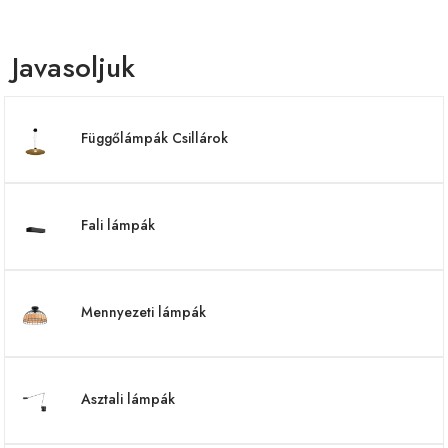
Javasoljuk
Függőlámpák Csillárok
Fali lámpák
Mennyezeti lámpák
Asztali lámpák