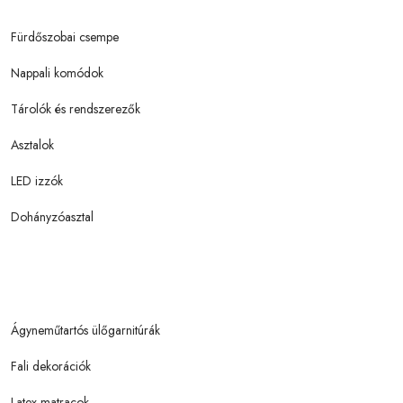
Fürdőszobai csempe
Nappali komódok
Tárolók és rendszerezők
Asztalok
LED izzók
Dohányzóasztal
Ágyneműtartós ülőgarnitúrák
Fali dekorációk
Latex matracok