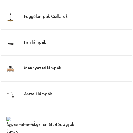
Függőlámpák Csillárok
Fali lámpák
Mennyezeti lámpák
Asztali lámpák
Ágyneműtartós ágyak