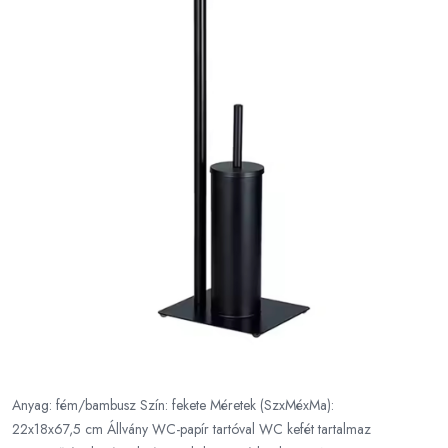
Anyag: fém/bambusz Szín: fekete Méretek (SzxMéxMa):
22x18x67,5 cm Állvány WC-papír tartóval WC kefét tartalmaz