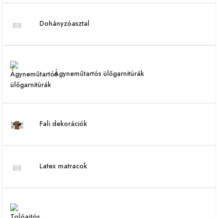
Dohányzóasztal
Ágyneműtartós ülőgarnitúrák
Fali dekorációk
Latex matracok