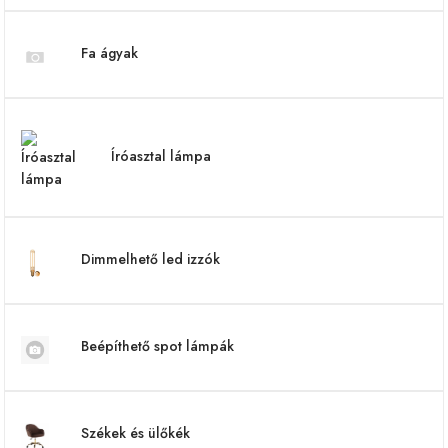
Fa ágyak
Íróasztal lámpa
Dimmelhető led izzók
Beépíthető spot lámpák
Székek és ülőkék