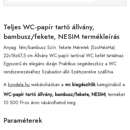
Teljes WC-papír tartó állvány,
bambusz/fekete, NESIM termékleírás
Anyag: fém/bambusz Szín: fekete Méretek (SzxMéxMa):
22x18x67,5 cm Állvány WC-papír tartóval WC kefét tartalmaz
Egyszerű és elegáns dizájn Praktikus segédeszköz a WC
rendszerezéséhez Szabadon álló Szétszerelve szállítva
A
kondela.hu
webáruházban a
wc kiegészítők
kategóriából a
WC-papír tartó állvány, bambusz/fekete, NESIM
) terméket
10 500 Ft-os áron vásárolhatod meg.
Paraméterek