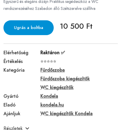
Egyszerű és elegáns dizájn Praktikus segédeszköz a WC
rendszerezéséhez Szabadon álló Szétszerelve szállítva
10 500 Ft
Ugrás a boltba
Elérhetőség
Raktáron ✅
Értékelés
⭐⭐⭐⭐⭐
Kategória
Fürdőszoba
Fürdőszoba kiegészítők
WC kiegészítők
Gyártó
Kondela
Eladó
kondela.hu
Ajánljuk
WC kiegészítők Kondela
Részletek