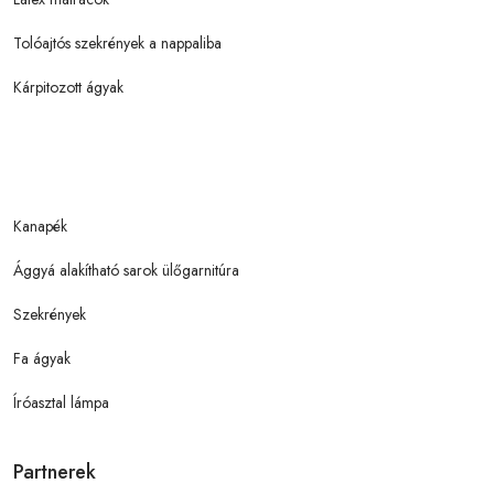
Tolóajtós szekrények a nappaliba
Kárpitozott ágyak
Kanapék
Ággyá alakítható sarok ülőgarnitúra
Szekrények
Fa ágyak
Íróasztal lámpa
Partnerek