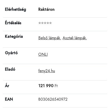
Elérhetőség
Raktáron
Értékelés
⭐⭐⭐⭐⭐
Kategória
Belső lámpák
,
Asztali lámpák
,
Gyártó
ONLI
Eladó
feny24.hu
Ár
121 990
Ft
EAN
8030626540972