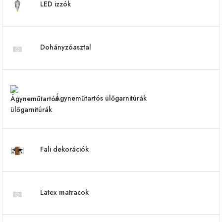
LED izzók
Dohányzóasztal
Ágyneműtartós ülőgarnitúrák
Fali dekorációk
Latex matracok