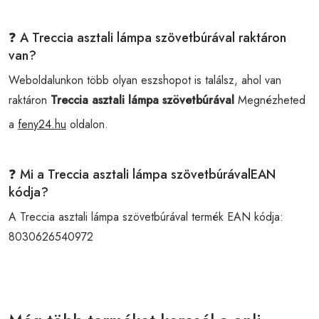
❓ A Treccia asztali lámpa szövetbúrával raktáron
van?
Weboldalunkon több olyan eszshopot is találsz, ahol van
raktáron
Treccia asztali lámpa szövetbúrával
Megnézheted
a
feny24.hu
oldalon.
❓ Mi a Treccia asztali lámpa szövetbúrávalEAN
kódja?
A Treccia asztali lámpa szövetbúrával termék EAN kódja:
8030626540972