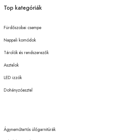
Top kategóriák
Fürdőszobai csempe
Nappali komódok
Tárolók és rendszerezők
Asztalok
LED izzók
Dohányzóasztal
Ágyneműtartós ülőgarnitúrák