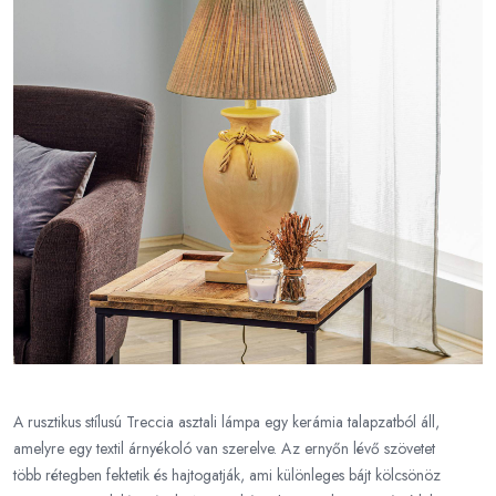
A rusztikus stílusú Treccia asztali lámpa egy kerámia talapzatból áll,
amelyre egy textil árnyékoló van szerelve. Az ernyőn lévő szövetet
több rétegben fektetik és hajtogatják, ami különleges bájt kölcsönöz