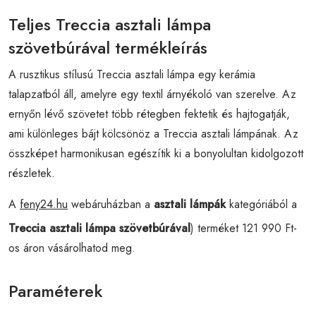
Teljes Treccia asztali lámpa
szövetbúrával termékleírás
A rusztikus stílusú Treccia asztali lámpa egy kerámia
talapzatból áll, amelyre egy textil árnyékoló van szerelve. Az
ernyőn lévő szövetet több rétegben fektetik és hajtogatják,
ami különleges bájt kölcsönöz a Treccia asztali lámpának. Az
összképet harmonikusan egészítik ki a bonyolultan kidolgozott
részletek.
A
feny24.hu
webáruházban a
asztali lámpák
kategóriából a
Treccia asztali lámpa szövetbúrával
) terméket 121 990 Ft-
os áron vásárolhatod meg.
Paraméterek