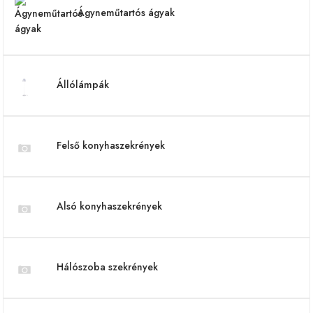
Ágyneműtartós ágyak
Állólámpák
Felső konyhaszekrények
Alsó konyhaszekrények
Hálószoba szekrények