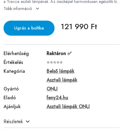
a Treccia asztali lámpának. Az összképet harmonikusan egészítik ki...
Több információ
121 990 Ft
Ugrás a boltba
Elérhetőség
Raktáron ✅
Értékelés
⭐⭐⭐⭐⭐
Kategória
Belső lámpák
Asztali lámpák
Gyártó
ONLI
Eladó
feny24.hu
Ajánljuk
Asztali lámpák ONLI
Részletek