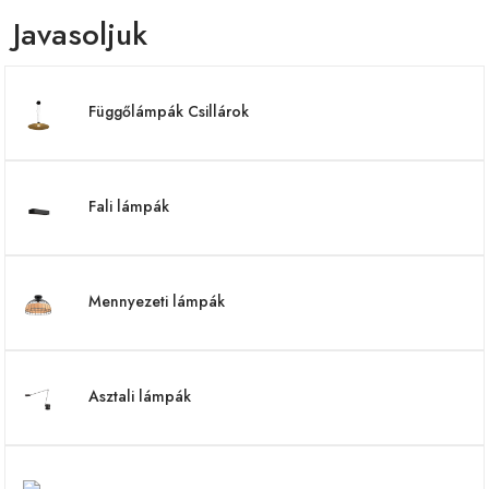
Javasoljuk
Függőlámpák Csillárok
Fali lámpák
Mennyezeti lámpák
Asztali lámpák