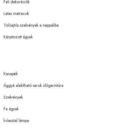
Fali dekorációk
Latex matracok
Tolóajtós szekrények a nappaliba
Kárpitozott ágyak
Kanapék
Ággyá alakítható sarok ülőgarnitúra
Szekrények
Fa ágyak
Íróasztal lámpa