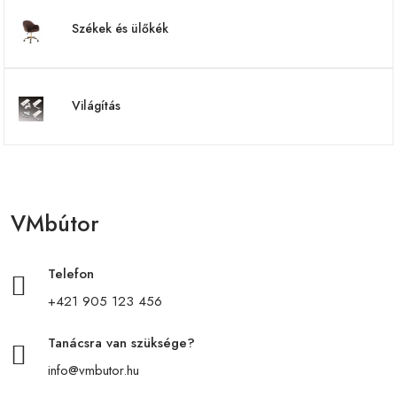
Székek és ülőkék
Világítás
VMbútor
Telefon
+421 905 123 456
Tanácsra van szüksége?
info@vmbutor.hu