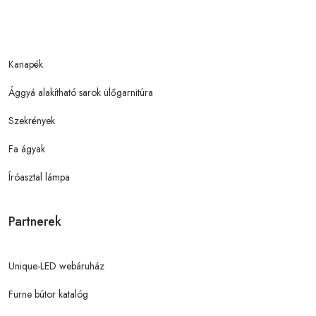
Kanapék
Ággyá alakítható sarok ülőgarnitúra
Szekrények
Fa ágyak
Íróasztal lámpa
Partnerek
Unique-LED webáruház
Furne bútor katalóg