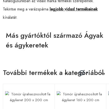
Katalógusunkban az vidaxl márka termékei szerepelnek.
Tekintse meg a varázspárna
legjobb vidaxl termékeinek
kínálatát.
Más gyártóktól származó Ágyak
és ágykeretek
További termékek a kategóriából