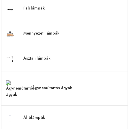
Fali lámpák
Mennyezeti lámpák
Asztali lámpák
Ágyneműtartós ágyak
Állólámpák