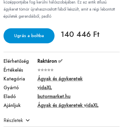
középpontjába fog kerülni hálószobájában. Ez az antik stílusú
ágykeret tömör újrahasznosított fából készült, amit a régi lebontott
épületek gerendáiból, padló
140 446 Ft
Ugrás a boltba
Elérhetőség
Raktáron ✅
Értékelés
⭐⭐⭐⭐⭐
Kategória
Ágyak és ágykeretek
Gyártó
vidaXL
Eladó
butormarket.hu
Ajánljuk
Ágyak és ágykeretek vidaXL
Részletek