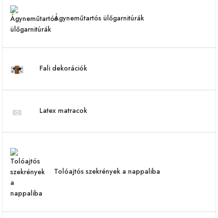
Ágyneműtartós ülőgarnitúrák
Fali dekorációk
Latex matracok
Tolóajtós szekrények a nappaliba