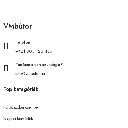
VMbútor
Telefon
+421 905 123 456
Tanácsra van szüksége?
info@vmbutor.hu
Top kategóriák
Fürdőszobai csempe
Nappali komódok