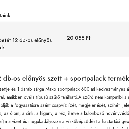
taink
20 055 Ft
etét 12 db-os előnyös
ack
 db-os előnyös szett + sportpalack termék
zettje és 1 darab sárga Maxo sportpalack 600 ml kedvezményes ár
l, amikben ovális típusú szűrő található.A szűrő nem kompatibilis a
lják a fogyasztásra szánt csapvíz ízét, megjelenését, színét. Jele
z, az ólom, a cink, a higany, a réz, illetve a különböző növényvéd
tja a vizet és megakadályozza a vízkőképződést a háztartási gép