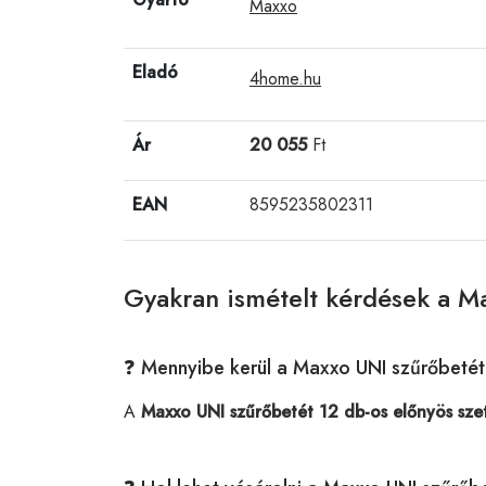
Maxxo
Eladó
4home.hu
Ár
20 055
Ft
EAN
8595235802311
Gyakran ismételt kérdések a Ma
❓ Mennyibe kerül a Maxxo UNI szűrőbetét
A
Maxxo UNI szűrőbetét 12 db-os előnyös szet