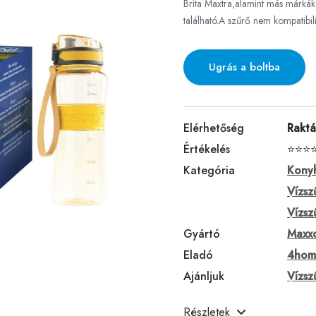
Brita Maxtra,alamint más márkák 
található.A szűrő nem kompatibili
Ugrás a boltba
Elérhetőség
Rakt
Értékelés
⭐⭐⭐
Kategória
Konyh
Vízsz
Vízsz
Gyártó
Maxx
Eladó
4hom
Ajánljuk
Vízsz
Részletek