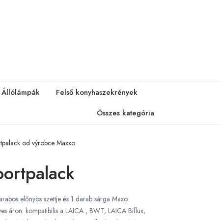
Állólámpák
Felső konyhaszekrények
Összes kategória
ortpalack od výrobce Maxxo
portpalack
rabos előnyös szettje és 1 darab sárga Maxo
s áron. kompatibilis a LAICA , BWT, LAICA Biflux,