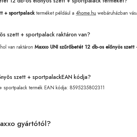
etét 12 db-os előnyös szett + sportpalack terméket?
t + sportpalack
terméket például a
4home.hu
webáruházban vásá
ös szett + sportpalack raktáron van?
ahol van raktáron
Maxxo UNI szűrőbetét 12 db-os előnyös szett 
őnyös szett + sportpalackEAN kódja?
 + sportpalack termék EAN kódja:
8595235802311
axxo gyártótól?