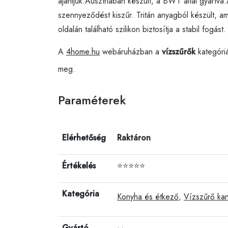
ajánljuk.Ausztriában készült, a BWT által gyártv
szennyeződést kiszűr. Tritán anyagból készült, am
oldalán található szilikon biztosítja a stabil fog
A
4home.hu
webáruházban a
vízszűrők
kategóri
meg.
Paraméterek
Elérhetőség
Raktáron
Értékelés
⭐⭐⭐⭐⭐
Kategória
Konyha és étkező
,
Vízszűrő kan
Gyártó