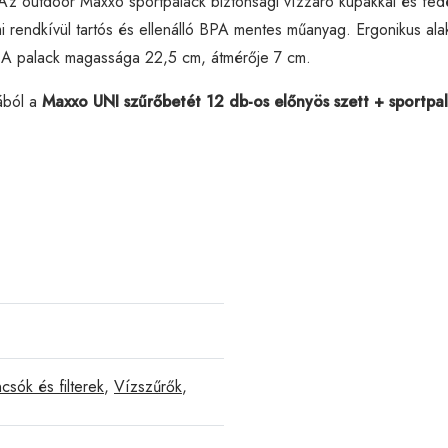
a.Az outdoor Maxxo sportpalack biztonsági vízzáró kupakkal és fedé
i rendkívül tartós és ellenálló BPA mentes műanyag. Ergonikus alak
ást. A palack magassága 22,5 cm, átmérője 7 cm.
ából a
Maxxo UNI szűrőbetét 12 db-os előnyös szett + sportpa
csók és filterek
,
Vízszűrők
,