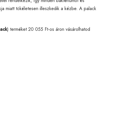
llel rendelkezik, így minden baktériumot és
ja miatt tökéletesen illeszkedik a kézbe. A palack
lack
) terméket 20 055 Ft-os áron vásárolhatod