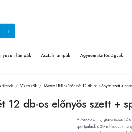
nyezeti lámpák
Asztali lámpák
Ágyneműtartós ágyak
filterek
Vízszűrők
Maxxo UNI szűrőbetét 12 db-os előnyös szett + sp
 12 db-os előnyös szett + s
A Maxxo Uni új generációs 12 da
sportpalack 600 ml kedvezménye