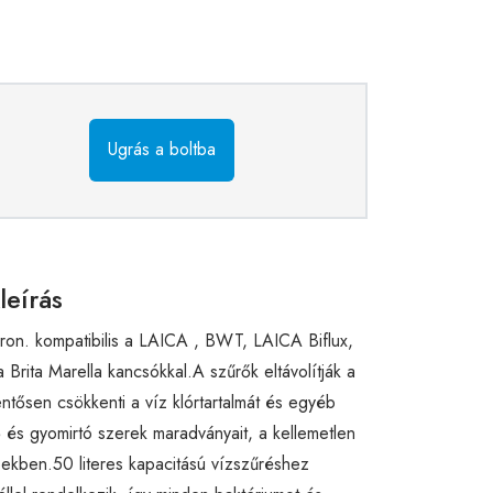
Ugrás a boltba
leírás
on. kompatibilis a LAICA , BWT, LAICA Biflux,
 Brita Marella kancsókkal.A szűrők eltávolítják a
ntősen csökkenti a víz klórtartalmát és egyéb
ő és gyomirtó szerek maradványait, a kellemetlen
ekben.50 literes kapacitású vízszűréshez