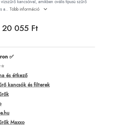
vízszűrő kancsóival, amikben ovális típusú szűrő
s a...
Több információ
20 055 Ft
áron ✅
⭐⭐
a és étkező
űrő kancsók és filterek
űrők
o
e.hu
űrők Maxxo