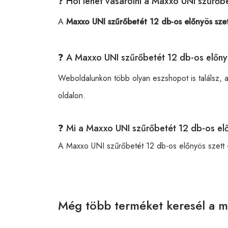
❓ Hol lehet vásárolni a Maxxo UNI szűrőb
A
Maxxo UNI szűrőbetét 12 db-os előnyös szet
❓ A Maxxo UNI szűrőbetét 12 db-os előny
Weboldalunkon több olyan eszshopot is találsz, 
oldalon.
❓ Mi a Maxxo UNI szűrőbetét 12 db-os el
A Maxxo UNI szűrőbetét 12 db-os előnyös szett
Még több terméket keresél a m