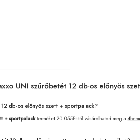
xxo UNI szűrőbetét 12 db-os előnyös szet
 12 db-os előnyös szett + sportpalack?
t + sportpalack
terméket 20 055Ft-tól vásárolhatod meg a
4hom