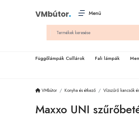
VMbútor
.
Menü
Függőlámpák Csillárok
Fali lámpák
Men
VMbútor
Konyha és étkező
Vízszűrő kancsók és 
Maxxo UNI szűrőbetét