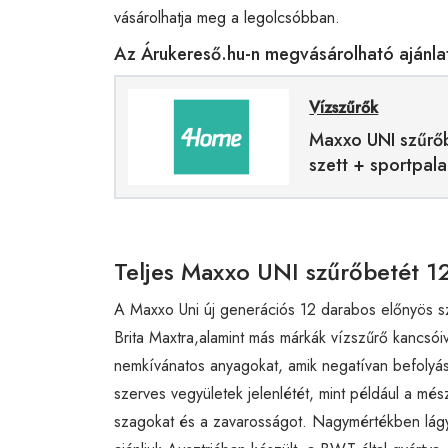
vásárolhatja meg a legolcsóbban.
Az Árukereső.hu-n megvásárolható ajánla
Vízszűrők
Maxxo UNI szűrőb
szett + sportpal
Teljes Maxxo UNI szűrőbetét 12
A Maxxo Uni új generációs 12 darabos előnyös s
Brita Maxtra,alamint más márkák vízszűrő kancsóiva
nemkívánatos anyagokat, amik negatívan befolyáso
szerves vegyületek jelenlétét, mint például a més
szagokat és a zavarosságot. Nagymértékben lágyí