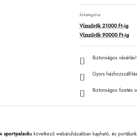
Árkategória:
Vízszűrők 21000 Ft-ig
Vízszűrők 90000 Ft-ig
Biztonságos vásárlás! 
Gyors házhozszállítá
Biztonságos fizetés o
+ sportpalack
a következő webáruházakban kapható, és portálunk