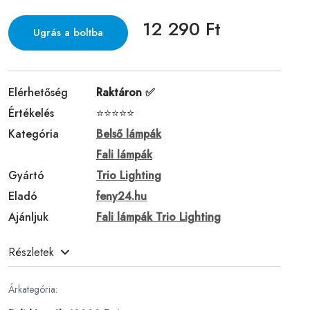
12 290 Ft
Ugrás a boltba
Elérhetőség
Raktáron ✅
Értékelés
⭐⭐⭐⭐⭐
Kategória
Belső lámpák
Fali lámpák
Gyártó
Trio Lighting
Eladó
feny24.hu
Ajánljuk
Fali lámpák Trio Lighting
Részletek
Árkategória: