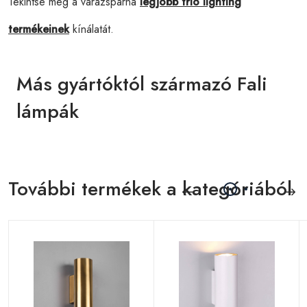
Tekintse meg a varázspárna
legjobb trio lighting
termékeinek
kínálatát.
Más gyártóktól származó Fali
lámpák
További termékek a kategóriából