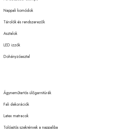
Nappali komódok
Tárolók és rendszerezők
Asztalok
LED izzók
Dohányzóasztal
Ágyneműtartós ülőgarnitúrák
Fali dekorációk
Latex matracok
Tolóajtós szekrények a nappaliba