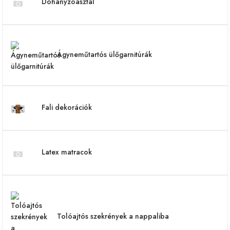
Dohányzóasztal
Ágyneműtartós ülőgarnitúrák
Fali dekorációk
Latex matracok
Tolóajtós szekrények a nappaliba