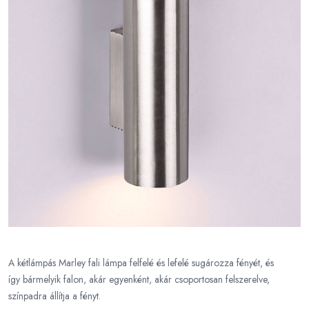
A kétlámpás Marley fali lámpa felfelé és lefelé sugározza fényét, és
így bármelyik falon, akár egyenként, akár csoportosan felszerelve,
színpadra állítja a fényt.