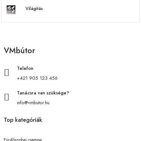
Világítás
VMbútor
Telefon
+421 905 123 456
Tanácsra van szüksége?
info@vmbutor.hu
Top kategóriák
Fürdőszobai csempe