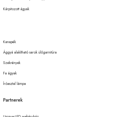
Kárpitozott ágyak
Kanapék
Ággyá alakítható sarok ülőgarnitúra
Szekrények
Fa ágyak
Íróasztal lámpa
Partnerek
Unique-LED webáruház