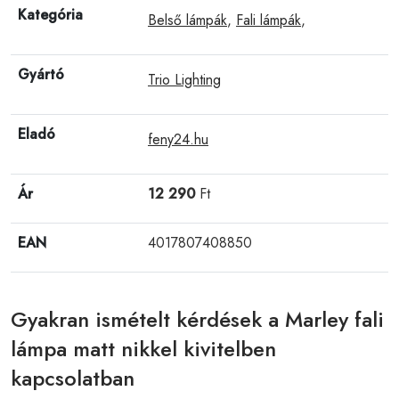
Kategória
Belső lámpák
,
Fali lámpák
,
Gyártó
Trio Lighting
Eladó
feny24.hu
Ár
12 290
Ft
EAN
4017807408850
Gyakran ismételt kérdések a Marley fali
lámpa matt nikkel kivitelben
kapcsolatban