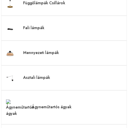
Függőlámpák Csillárok
Fali lámpák
Mennyezeti lámpák
Asztali lámpák
Ágyneműtartós ágyak