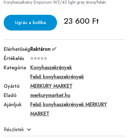
Konyhaszekrény Emporium W2/45 light grey stone/fehér
23 600 Ft
Ugrás a boltba
Elérhetőség
Raktáron ✅
Értékelés
⭐⭐⭐⭐⭐
Kategória
Konyhaszekrények
Felső konyhaszekrények
Gyártó
MERKURY MARKET
Eladó
merkurymarket.hu
Ajánljuk
Felső konyhaszekrények MERKURY
MARKET
Részletek