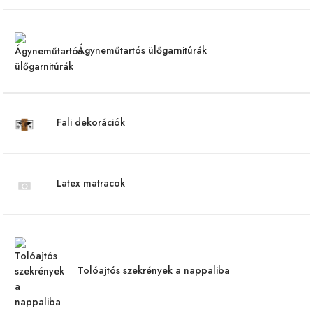
Ágyneműtartós ülőgarnitúrák
Fali dekorációk
Latex matracok
Tolóajtós szekrények a nappaliba