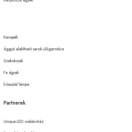
Kárpitozott ágyak
Kanapék
Ággyá alakítható sarok ülőgarnitúra
Szekrények
Fa ágyak
Íróasztal lámpa
Partnerek
Unique-LED webáruház