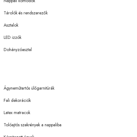
Nappali komódok
Tárolók és rendszerezők
Asztalok
LED izzók
Dohányzóasztal
Ágyneműtartós ülőgarnitúrák
Fali dekorációk
Latex matracok
Tolóajtós szekrények a nappaliba