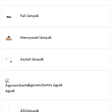
Fali lámpák
Mennyezeti lámpák
Asztali lámpák
Ágyneműtartós ágyak
Állólámpák