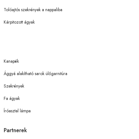
Tolóajtós szekrények a nappaliba
Kárpitozott ágyak
Kanapék
Ággyá alakítható sarok ülőgarnitúra
Szekrények
Fa ágyak
Íróasztal lámpa
Partnerek