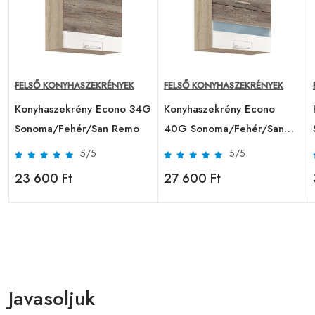
FELSŐ KONYHASZEKRÉNYEK
FELSŐ KONYHASZEKRÉNYEK
G
Konyhaszekrény Econo 34G
Konyhaszekrény Econo
Sonoma/Fehér/San Remo
40G Sonoma/Fehér/San
Remo
5/5
5/5
23 600 Ft
27 600 Ft
Javasoljuk