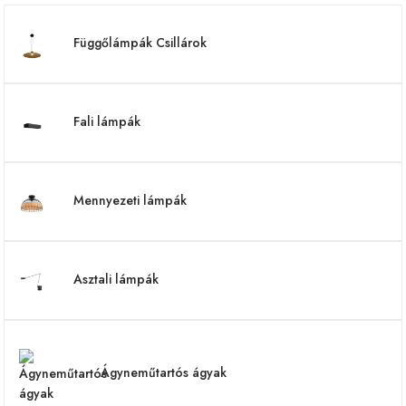
Függőlámpák Csillárok
Fali lámpák
Mennyezeti lámpák
Asztali lámpák
Ágyneműtartós ágyak