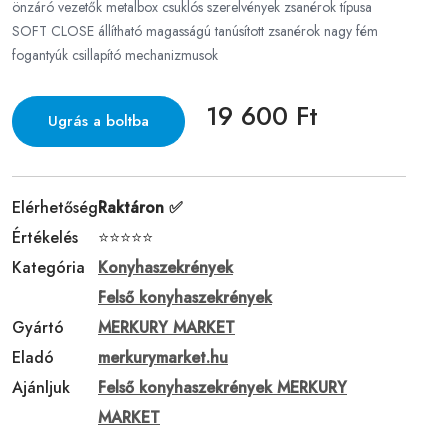
önzáró vezetők metalbox csuklós szerelvények zsanérok típusa
SOFT CLOSE állítható magasságú tanúsított zsanérok nagy fém
fogantyúk csillapító mechanizmusok
19 600 Ft
Ugrás a boltba
Elérhetőség
Raktáron ✅
Értékelés
⭐⭐⭐⭐⭐
Kategória
Konyhaszekrények
Felső konyhaszekrények
Gyártó
MERKURY MARKET
Eladó
merkurymarket.hu
Ajánljuk
Felső konyhaszekrények MERKURY
MARKET