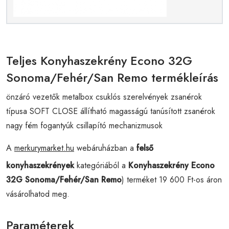
Teljes Konyhaszekrény Econo 32G
Sonoma/Fehér/San Remo termékleírás
önzáró vezetők metalbox csuklós szerelvények zsanérok
típusa SOFT CLOSE állítható magasságú tanúsított zsanérok
nagy fém fogantyúk csillapító mechanizmusok
A
merkurymarket.hu
webáruházban a
felső
konyhaszekrények
kategóriából a
Konyhaszekrény Econo
32G Sonoma/Fehér/San Remo
) terméket 19 600 Ft-os áron
vásárolhatod meg.
Paraméterek