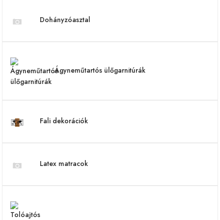
Dohányzóasztal
Ágyneműtartós ülőgarnitúrák
Fali dekorációk
Latex matracok