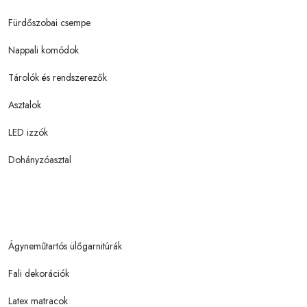
Fürdőszobai csempe
Nappali komódok
Tárolók és rendszerezők
Asztalok
LED izzók
Dohányzóasztal
Ágyneműtartós ülőgarnitúrák
Fali dekorációk
Latex matracok