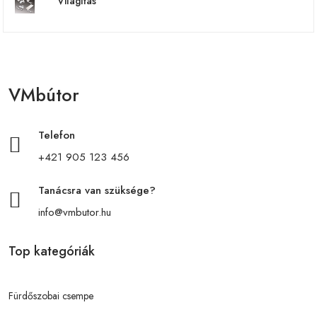
Világítás
VMbútor
Telefon
+421 905 123 456
Tanácsra van szüksége?
info@vmbutor.hu
Top kategóriák
Fürdőszobai csempe