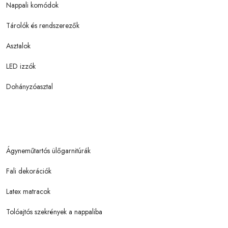
Nappali komódok
Tárolók és rendszerezők
Asztalok
LED izzók
Dohányzóasztal
Ágyneműtartós ülőgarnitúrák
Fali dekorációk
Latex matracok
Tolóajtós szekrények a nappaliba