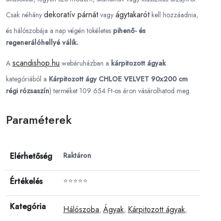
dekoratív párnát
ágytakarót
Csak néhány
vagy
kell hozzáadnia,
és hálószobája a nap végén tökéletes
pihenő- és
regenerálóhellyé válik.
scandishop.hu
A
webáruházban a
kárpitozott ágyak
kategóriából a
Kárpitozott ágy CHLOE VELVET 90x200 cm
régi rózsaszín
) terméket 109 654 Ft-os áron vásárolhatod meg.
Paraméterek
Elérhetőség
Raktáron
Értékelés
⭐⭐⭐⭐⭐
Kategória
Hálószoba
Ágyak
Kárpitozott ágyak
,
,
,