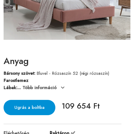
Anyag
Bársony szövet:
Bluvel -
Rózsaszín 52 (régi rózsaszín)
Farostlemez
Lábak:...
Több információ
109 654 Ft
Ugrás a boltba
Elérhetőség
Raktáron ✅