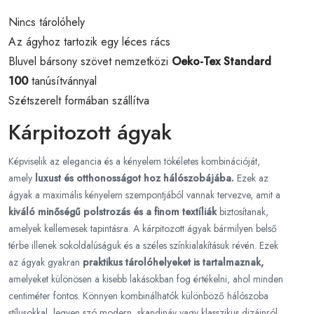
Nincs tárolóhely
Az ágyhoz tartozik egy léces rács
Bluvel bársony szövet nemzetközi
Oeko-Tex Standard
100
tanúsítvánnyal
Szétszerelt formában szállítva
Kárpitozott ágyak
Képviselik az elegancia és a kényelem tökéletes kombinációját,
amely
luxust és otthonosságot hoz hálószobájába.
Ezek az
ágyak a maximális kényelem szempontjából vannak tervezve, amit a
kiváló minőségű polstrozás és a finom textíliák
biztosítanak,
amelyek kellemesek tapintásra. A kárpitozott ágyak bármilyen belső
térbe illenek sokoldalúságuk és a széles színkialakításuk révén. Ezek
az ágyak gyakran
praktikus tárolóhelyeket is tartalmaznak,
amelyeket különösen a kisebb lakásokban fog értékelni, ahol minden
centiméter fontos. Könnyen kombinálhatók különböző hálószoba
stílusokkal, legyen szó modern, skandináv vagy klasszikus dizájnról.