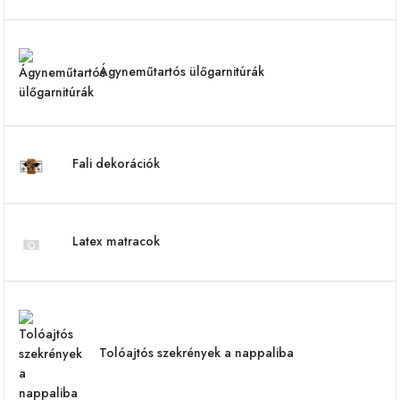
Ágyneműtartós ülőgarnitúrák
Fali dekorációk
Latex matracok
Tolóajtós szekrények a nappaliba