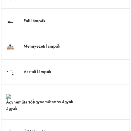
Fali lámpák
Mennyezeti lámpák
Asztali lámpák
Ágyneműtartós ágyak