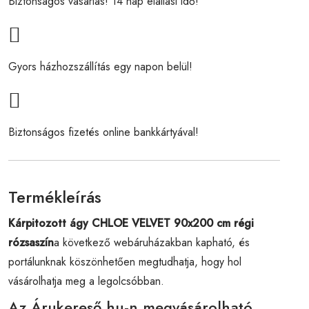
Biztonságos vásárlás! 14 nap elállási idő!
Gyors házhozszállítás egy napon belül!
Biztonságos fizetés online bankkártyával!
Termékleírás
Kárpitozott ágy CHLOE VELVET 90x200 cm régi
rózsaszín
a következő webáruházakban kapható, és
portálunknak köszönhetően megtudhatja, hogy hol
vásárolhatja meg a legolcsóbban.
Az Árukereső.hu-n megvásárolható