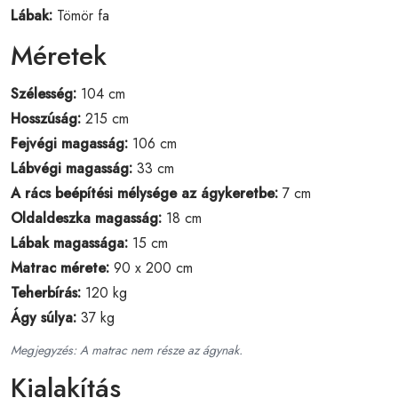
Lábak:
Tömör fa
Méretek
Szélesség:
104 cm
Hosszúság:
215 cm
Fejvégi magasság:
106 cm
Lábvégi magasság:
33 cm
A rács beépítési mélysége az ágykeretbe:
7 cm
Oldaldeszka magasság:
18 cm
Lábak magassága:
15 cm
Matrac mérete:
90 x 200 cm
Teherbírás:
120 kg
Ágy súlya:
37 kg
Megjegyzés: A matrac nem része az ágynak.
Kialakítás