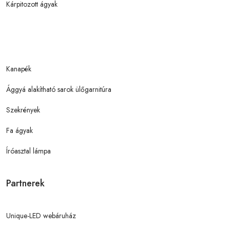
Kárpitozott ágyak
Kanapék
Ággyá alakítható sarok ülőgarnitúra
Szekrények
Fa ágyak
Íróasztal lámpa
Partnerek
Unique-LED webáruház