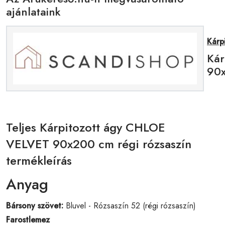
ajánlataink
Kárp
Kár
90x
Teljes Kárpitozott ágy CHLOE
VELVET 90x200 cm régi rózsaszín
termékleírás
Anyag
Bársony szövet:
Bluvel -
Rózsaszín 52 (régi rózsaszín)
Farostlemez