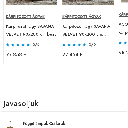
KÁRP
KÁRPITOZOTT ÁGYAK
KÁRPITOZOTT ÁGYAK
ACO
Kárpitozott ágy SAVANA
Kárpitozott ágy SAVANA
kárp
VELVET 90x200 cm bézs
VELVET 90x200 cm
cm r
szürke
5/5
5/5
98 
77 858 Ft
77 858 Ft
Javasoljuk
Függőlámpák Csillárok