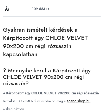
Ár
109 654
Ft
Gyakran ismételt kérdések a
Kárpitozott ágy CHLOE VELVET
90x200 cm régi rózsaszín
kapcsolatban
❓ Mennyibe kerül a Kárpitozott ágy
CHLOE VELVET 90x200 cm régi
rózsaszín?
A
Kárpitozott ágy CHLOE VELVET 90x200 cm régi rózsaszín
scandishop.hu
terméket 109 654Ft-tól vásárolhatod meg a
webáruházban.