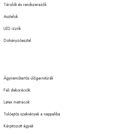
Tárolók és rendszerezők
Asztalok
LED izzók
Dohányzóasztal
Ágyneműtartós ülőgarnitúrák
Fali dekorációk
Latex matracok
Tolóajtós szekrények a nappaliba
Kárpitozott ágyak