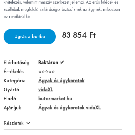
kivitelezés, valamint masszív szerkezet jellemzi. Az erős falécek és
acéllábak megfelelő szilárdságot biztosítanak az ágynak, miközben
ez rendkívül ké
83 854 Ft
Ugrás a boltba
Elérhetőség
Raktáron ✅
Értékelés
⭐⭐⭐⭐⭐
Kategória
Ágyak és ágykeretek
Gyártó
vidaXL
Eladó
butormarket.hu
Ajánljuk
Ágyak és ágykeretek vidaXL
Részletek