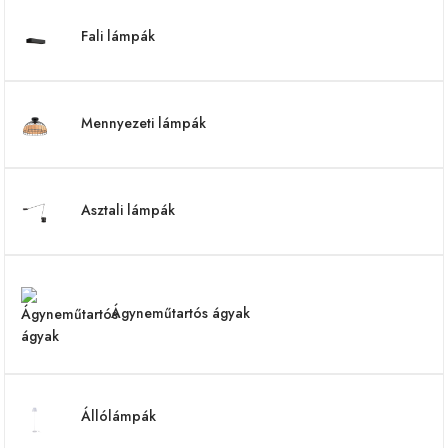
Fali lámpák
Mennyezeti lámpák
Asztali lámpák
Ágyneműtartós ágyak
Állólámpák