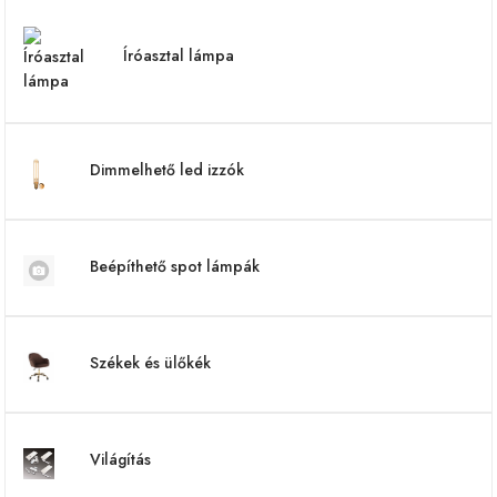
Íróasztal lámpa
Dimmelhető led izzók
Beépíthető spot lámpák
Székek és ülőkék
Világítás