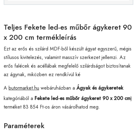
Teljes Fekete led-es műbőr ágykeret 90
x 200 cm termékleírás
Ezt az erős és szilárd MDF-ből készült ágyat egyszerű, mégis
stílusos kivitelezés, valamint masszív szerkezet jellemzi. Az
erős falécek és acéllábak megfelelő szilárdságot biztosítanak
az ágynak, miközben ez rendkívül ké
A
butormarket.hu
webáruházban a
Ágyak és ágykeretek
kategóriából a
Fekete led-es műbőr ágykeret 90 x 200 cm
)
terméket 83 854 Ft-os áron vásárolhatod meg.
Paraméterek