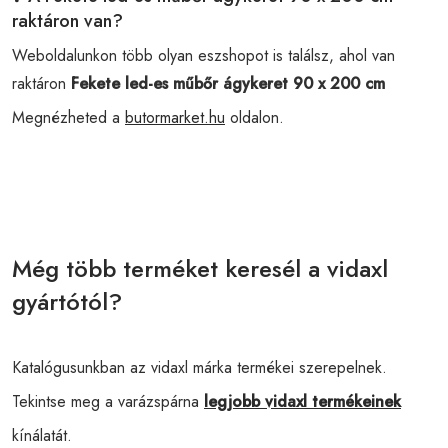
raktáron van?
Weboldalunkon több olyan eszshopot is találsz, ahol van
raktáron
Fekete led-es műbőr ágykeret 90 x 200 cm
Megnézheted a
butormarket.hu
oldalon.
Még több terméket keresél a vidaxl
gyártótól?
Katalógusunkban az vidaxl márka termékei szerepelnek.
Tekintse meg a varázspárna
legjobb vidaxl termékeinek
kínálatát.