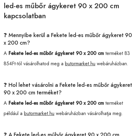
led-es műbőr ágykeret 90 x 200 cm
kapcsolatban
❓ Mennyibe kerül a Fekete led-es műbőr ágykeret 90
x 200 cm?
A
Fekete led-es műbőr ágykeret 90 x 200 cm
terméket 83
854Ft-tól vásárolhatod meg a
butormarket.hu
webáruházban.
❓ Hol lehet vásárolni a Fekete led-es műbőr ágykeret
90 x 200 cm terméket?
A
Fekete led-es műbőr ágykeret 90 x 200 cm
terméket
például a
butormarket.hu
webáruházban vásárolhatja meg.
❓ A Fekete led-es műbőr ágykeret 90 x 200 cm