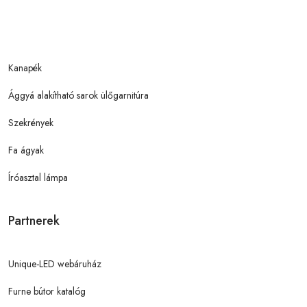
Kanapék
Ággyá alakítható sarok ülőgarnitúra
Szekrények
Fa ágyak
Íróasztal lámpa
Partnerek
Unique-LED webáruház
Furne bútor katalóg