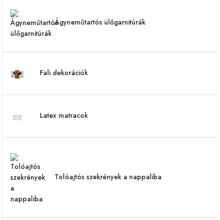
Ágyneműtartós ülőgarnitúrák
Fali dekorációk
Latex matracok
Tolóajtós szekrények a nappaliba