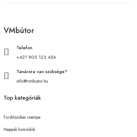
VMbútor
Telefon
+421 905 123 456
Tanácsra van szüksége?
info@vmbutor.hu
Top kategóriák
Fürdőszobai csempe
Nappali komódok