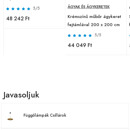
ÁGYAK ÉS ÁGYKERETEK
5/5
Krémszínű műbőr ágykeret
48 242 Ft
fejtámlával 200 x 200 cm
5/5
44 049 Ft
Javasoljuk
Függőlámpák Csillárok