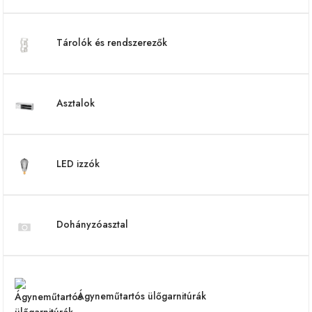
Tárolók és rendszerezők
Asztalok
LED izzók
Dohányzóasztal
Ágyneműtartós ülőgarnitúrák