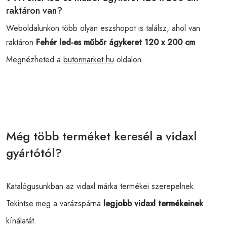
raktáron van?
Weboldalunkon több olyan eszshopot is találsz, ahol van
raktáron
Fehér led-es műbőr ágykeret 120 x 200 cm
Megnézheted a
butormarket.hu
oldalon.
Még több terméket keresél a vidaxl
gyártótól?
Katalógusunkban az vidaxl márka termékei szerepelnek.
Tekintse meg a varázspárna
legjobb vidaxl termékeinek
kínálatát.