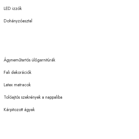
LED izzók
Dohányzóasztal
Ágyneműtartós ülőgarnitúrák
Fali dekorációk
Latex matracok
Tolóajtós szekrények a nappaliba
Kárpitozott ágyak