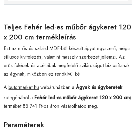
Teljes Fehér led-es műbőr ágykeret 120
x 200 cm termékleírás
Ezt az erős és szilárd MDF-ből készült ágyat egyszerű, mégis
stílusos kivitelezés, valamint masszív szerkezet jellemzi. Az
erős falécek és acéllábak megfelelő szilárdságot biztosítanak
az ágynak, miközben ez rendkívül ké
A
butormarket.hu
webáruházban a
Ágyak és ágykeretek
kategóriából a
Fehér led-es műbőr ágykeret 120 x 200 cm
)
terméket 88 741 Ft-os áron vásárolhatod meg.
Paraméterek