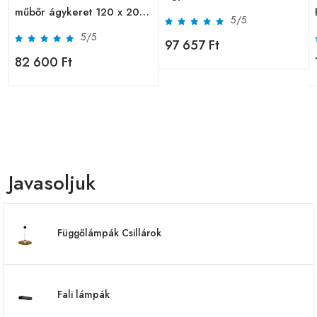
műbőr ágykeret 120 x 200
5/5
cm
5/5
97 657 Ft
82 600 Ft
Javasoljuk
Függőlámpák Csillárok
Fali lámpák