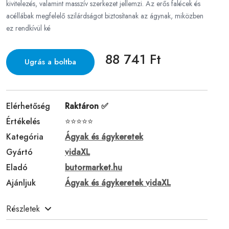
kivitelezés, valamint masszív szerkezet jellemzi. Az erős falécek és
acéllábak megfelelő szilárdságot biztosítanak az ágynak, miközben
ez rendkívül ké
88 741 Ft
Ugrás a boltba
Elérhetőség
Raktáron ✅
Értékelés
⭐⭐⭐⭐⭐
Kategória
Ágyak és ágykeretek
Gyártó
vidaXL
Eladó
butormarket.hu
Ajánljuk
Ágyak és ágykeretek vidaXL
Részletek