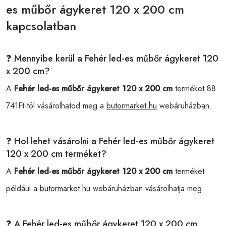
es műbőr ágykeret 120 x 200 cm
kapcsolatban
❓ Mennyibe kerül a Fehér led-es műbőr ágykeret 120
x 200 cm?
A
Fehér led-es műbőr ágykeret 120 x 200 cm
terméket 88
741Ft-tól vásárolhatod meg a
butormarket.hu
webáruházban.
❓ Hol lehet vásárolni a Fehér led-es műbőr ágykeret
120 x 200 cm terméket?
A
Fehér led-es műbőr ágykeret 120 x 200 cm
terméket
például a
butormarket.hu
webáruházban vásárolhatja meg.
❓ A Fehér led-es műbőr ágykeret 120 x 200 cm