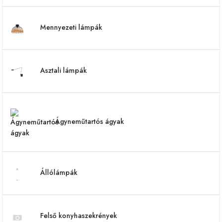
Mennyezeti lámpák
Asztali lámpák
Ágyneműtartós ágyak
Állólámpák
Felső konyhaszekrények