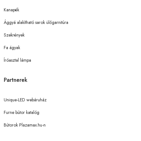
Kanapék
Ággyá alakítható sarok ülőgarnitúra
Szekrények
Fa ágyak
Íróasztal lámpa
Partnerek
Unique-LED webáruház
Furne bútor katalóg
Bútorok Plazamax.hu-n