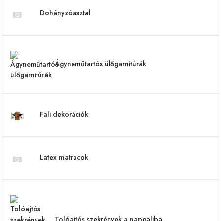
Dohányzóasztal
Ágyneműtartós ülőgarnitúrák
Fali dekorációk
Latex matracok
Tolóajtós szekrények a nappaliba