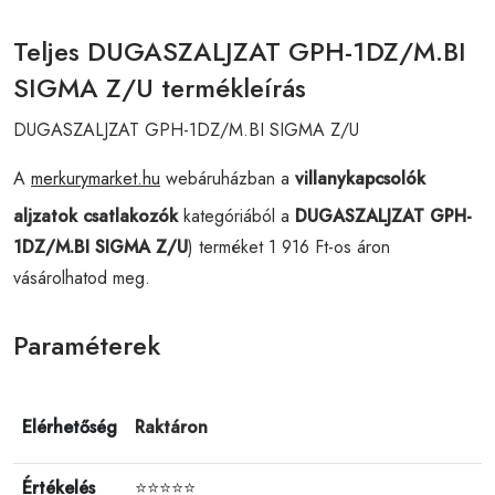
Teljes DUGASZALJZAT GPH-1DZ/M.BI
SIGMA Z/U termékleírás
DUGASZALJZAT GPH-1DZ/M.BI SIGMA Z/U
A
merkurymarket.hu
webáruházban a
villanykapcsolók
aljzatok csatlakozók
kategóriából a
DUGASZALJZAT GPH-
1DZ/M.BI SIGMA Z/U
) terméket 1 916 Ft-os áron
vásárolhatod meg.
Paraméterek
Elérhetőség
Raktáron
Értékelés
⭐⭐⭐⭐⭐