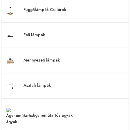
Függőlámpák Csillárok
Fali lámpák
Mennyezeti lámpák
Asztali lámpák
Ágyneműtartós ágyak