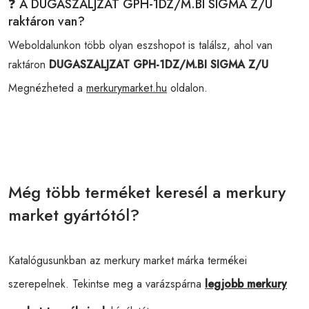
❓ A DUGASZALJZAT GPH-1DZ/M.BI SIGMA Z/U
raktáron van?
Weboldalunkon több olyan eszshopot is találsz, ahol van
raktáron
DUGASZALJZAT GPH-1DZ/M.BI SIGMA Z/U
Megnézheted a
merkurymarket.hu
oldalon.
Még több terméket keresél a merkury
market gyártótól?
Katalógusunkban az merkury market márka termékei
szerepelnek. Tekintse meg a varázspárna
legjobb merkury