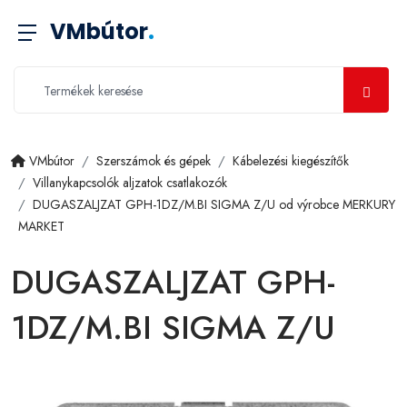
VMbútor
.
VMbútor
Szerszámok és gépek
Kábelezési kiegészítők
Villanykapcsolók aljzatok csatlakozók
DUGASZALJZAT GPH-1DZ/M.BI SIGMA Z/U od výrobce MERKURY
MARKET
DUGASZALJZAT GPH-
1DZ/M.BI SIGMA Z/U