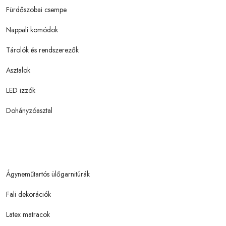
Fürdőszobai csempe
Nappali komódok
Tárolók és rendszerezők
Asztalok
LED izzók
Dohányzóasztal
Ágyneműtartós ülőgarnitúrák
Fali dekorációk
Latex matracok