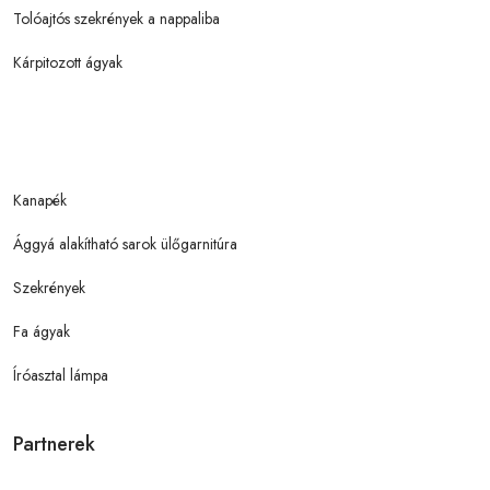
Tolóajtós szekrények a nappaliba
Kárpitozott ágyak
Kanapék
Ággyá alakítható sarok ülőgarnitúra
Szekrények
Fa ágyak
Íróasztal lámpa
Partnerek