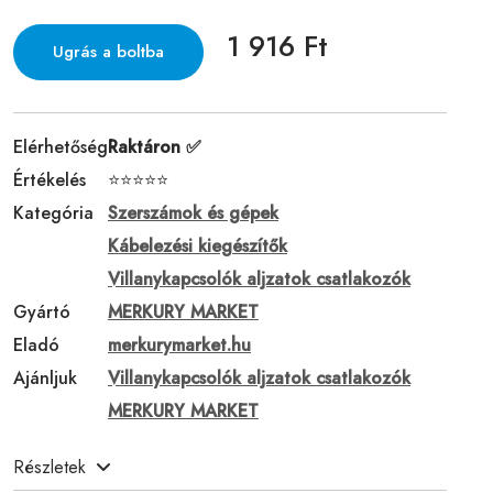
1 916 Ft
Ugrás a boltba
Elérhetőség
Raktáron ✅
Értékelés
⭐⭐⭐⭐⭐
Kategória
Szerszámok és gépek
Kábelezési kiegészítők
Villanykapcsolók aljzatok csatlakozók
Gyártó
MERKURY MARKET
Eladó
merkurymarket.hu
Ajánljuk
Villanykapcsolók aljzatok csatlakozók
MERKURY MARKET
Részletek