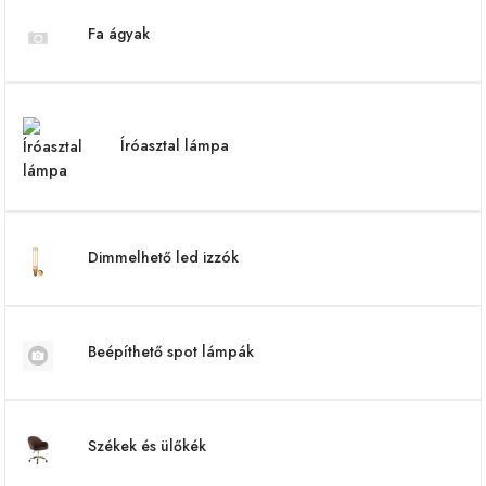
Fa ágyak
Íróasztal lámpa
Dimmelhető led izzók
Beépíthető spot lámpák
Székek és ülőkék