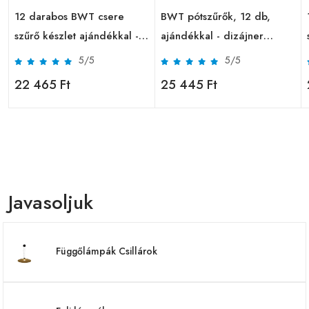
12 darabos BWT csere
BWT pótszűrők, 12 db,
szűrő készlet ajándékkal -
ajándékkal - dizájner
Sunflower sport palack 600
Maxxo A5 palack
5/5
5/5
ml
22 465 Ft
25 445 Ft
Javasoljuk
Függőlámpák Csillárok