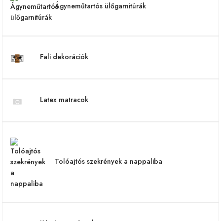
Ágyneműtartós ülőgarnitúrák
Fali dekorációk
Latex matracok
Tolóajtós szekrények a nappaliba