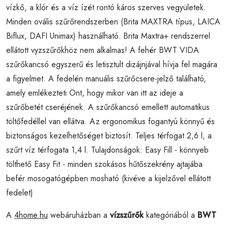
vízkő, a klór és a víz ízét rontó káros szerves vegyületek.
Minden ovális szűrőrendszerben (Brita MAXTRA típus, LAICA
Biflux, DAFI Unimax) használható. Brita Maxtra+ rendszerrel
ellátott vyzszűrőkhöz nem alkalmas! A fehér BWT VIDA
szűrőkancsó egyszerű és letisztult dizájnjával hívja fel magára
a figyelmet. A fedelén manuális szűrőcsere-jelző található,
amely emlékezteti Önt, hogy mikor van itt az ideje a
szűrőbetét cseréjének. A szűrőkancsó emellett automatikus
töltőfedéllel van ellátva. Az ergonomikus fogantyú könnyű és
biztonságos kezelhetőséget biztosít. Teljes térfogat 2,6 l, a
szűrt víz térfogata 1,4 l. Tulajdonságok: Easy Fill - könnyeb
tölthető Easy Fit - minden szokásos hűtőszekrény ajtajába
befér mosogatógépben mosható (kivéve a kijelzővel ellátott
fedelet)
A
4home.hu
webáruházban a
vízszűrők
kategóriából a
BWT