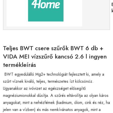
Teljes BWT csere szűrők BWT 6 db +
VIDA MEI vízszűrő kancsó 2.6 l ingyen
termékleírás
BWT egyedülálló Mg2+ technológiát fejlesztett ki, amely a
szűrt víznek kiváló, teljes, természetes ízt kölcsönöz.
Ugyanakkor az ivóvizet az egészséget elősegítő
magnéziumionokkal dúsítja. A szűrés eltávolítja az olyan káros
anyagokat, mint a nehézfémek (kadmium, ólom, cink és réz, ha
jelen van a vízben) és más nemkívánatos anyagok, mint a