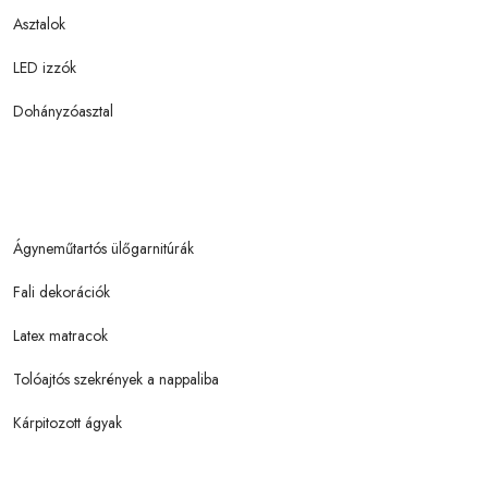
Asztalok
LED izzók
Dohányzóasztal
Ágyneműtartós ülőgarnitúrák
Fali dekorációk
Latex matracok
Tolóajtós szekrények a nappaliba
Kárpitozott ágyak