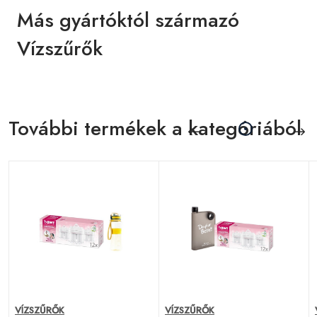
Más gyártóktól származó
Vízszűrők
További termékek a kategóriából
VÍZSZŰRŐK
VÍZSZŰRŐK