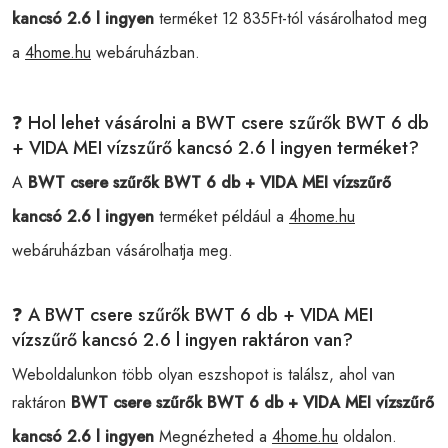
kancsó 2.6 l ingyen
terméket 12 835Ft-tól vásárolhatod meg
a
4home.hu
webáruházban.
❓ Hol lehet vásárolni a BWT csere szűrők BWT 6 db
+ VIDA MEI vízszűrő kancsó 2.6 l ingyen terméket?
A
BWT csere szűrők BWT 6 db + VIDA MEI vízszűrő
kancsó 2.6 l ingyen
terméket például a
4home.hu
webáruházban vásárolhatja meg.
❓ A BWT csere szűrők BWT 6 db + VIDA MEI
vízszűrő kancsó 2.6 l ingyen raktáron van?
Weboldalunkon több olyan eszshopot is találsz, ahol van
raktáron
BWT csere szűrők BWT 6 db + VIDA MEI vízszűrő
kancsó 2.6 l ingyen
Megnézheted a
4home.hu
oldalon.