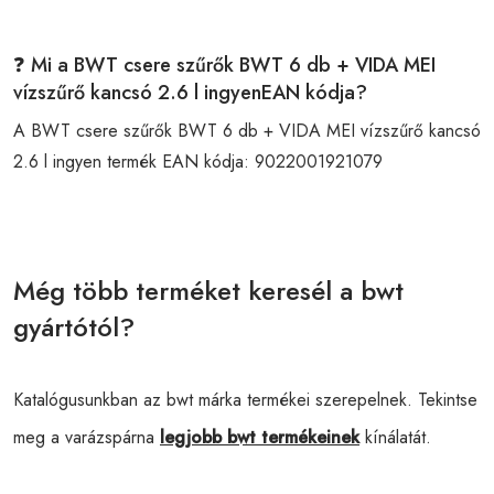
❓ Mi a BWT csere szűrők BWT 6 db + VIDA MEI
vízszűrő kancsó 2.6 l ingyenEAN kódja?
A BWT csere szűrők BWT 6 db + VIDA MEI vízszűrő kancsó
2.6 l ingyen termék EAN kódja:
9022001921079
Még több terméket keresél a bwt
gyártótól?
Katalógusunkban az bwt márka termékei szerepelnek. Tekintse
meg a varázspárna
legjobb bwt termékeinek
kínálatát.