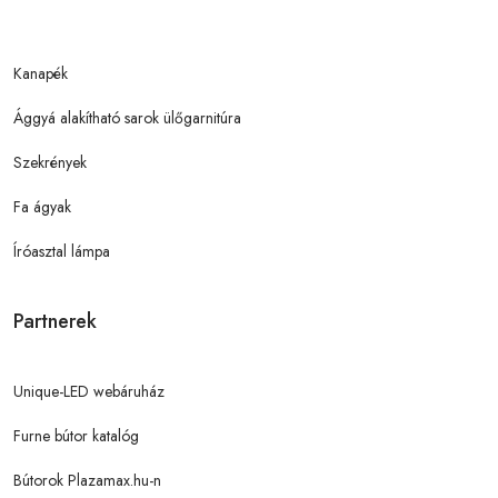
Kanapék
Ággyá alakítható sarok ülőgarnitúra
Szekrények
Fa ágyak
Íróasztal lámpa
Partnerek
Unique-LED webáruház
Furne bútor katalóg
Bútorok Plazamax.hu-n