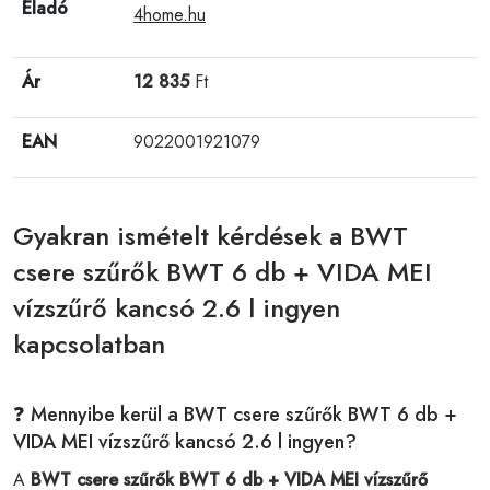
Eladó
4home.hu
Ár
12 835
Ft
EAN
9022001921079
Gyakran ismételt kérdések a BWT
csere szűrők BWT 6 db + VIDA MEI
vízszűrő kancsó 2.6 l ingyen
kapcsolatban
❓ Mennyibe kerül a BWT csere szűrők BWT 6 db +
VIDA MEI vízszűrő kancsó 2.6 l ingyen?
A
BWT csere szűrők BWT 6 db + VIDA MEI vízszűrő