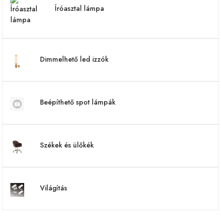
Íróasztal lámpa
Dimmelhető led izzók
Beépíthető spot lámpák
Székek és ülőkék
Világítás