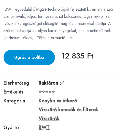
BWT egyedülálló Mg2+ technológiát fejlesztett ki, amely a szűrt
víznek kiváló, teljes, természetes ízt kölcsönöz. Ugyanakkor az
ivóvizet az egészséget elősegítő magnéziumionokkal dúsítja. A
szűrés eltávolítja az olyan káros anyagokat, mint a nehézfémek
(kadmium, ólom,...
Több információ
12 835 Ft
Ugrás a boltba
Elérhetőség
Raktáron ✅
Értékelés
⭐⭐⭐⭐⭐
Kategória
Konyha és étkező
Vízszűrő kancsók és filterek
Vízszűrők
Gyártó
BWT