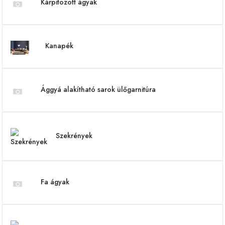
Kárpitozott ágyak
Kanapék
Ággyá alakítható sarok ülőgarnitúra
Szekrények
Fa ágyak