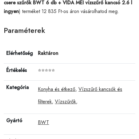
csere szűrők BWT 6 db + VIDA MEI vízszűrő kancsó 2.6 l
ingyen
) terméket 12 835 Ft-os áron vásárolhatod meg.
Paraméterek
Elérhetőség
Raktáron
Értékelés
⭐⭐⭐⭐⭐
Kategória
Konyha és étkező
,
Vízszűrő kancsók és
filterek
,
Vízszűrők
,
Gyártó
BWT