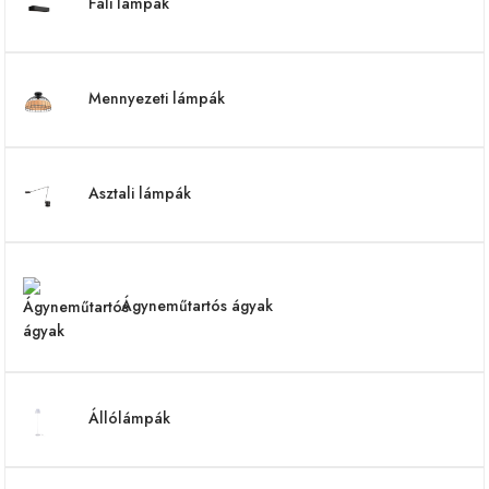
Fali lámpák
Mennyezeti lámpák
Asztali lámpák
Ágyneműtartós ágyak
Állólámpák