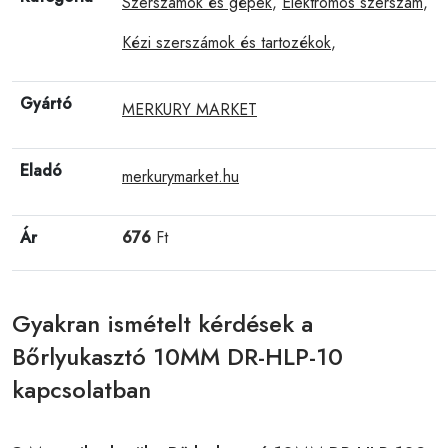
Szerszámok és gépek
,
Elektromos szerszám
,
Kézi szerszámok és tartozékok
,
Gyártó
MERKURY MARKET
Eladó
merkurymarket.hu
Ár
676
Ft
Gyakran ismételt kérdések a
Bőrlyukasztó 10MM DR-HLP-10
kapcsolatban