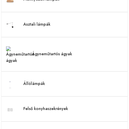
Asztali lámpák
Ágyneműtartós ágyak
Állólámpák
Felső konyhaszekrények