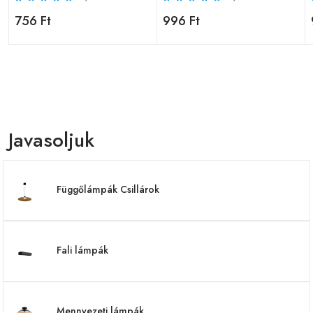
756 Ft
996 Ft
Javasoljuk
Függőlámpák Csillárok
Fali lámpák
Mennyezeti lámpák