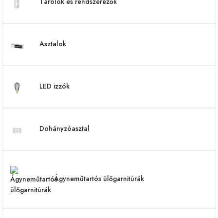
Tárolók és rendszerezők
Asztalok
LED izzók
Dohányzóasztal
Ágyneműtartós ülőgarnitúrák