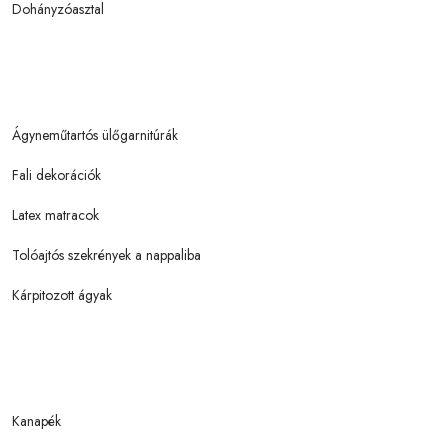
Dohányzóasztal
Ágyneműtartós ülőgarnitúrák
Fali dekorációk
Latex matracok
Tolóajtós szekrények a nappaliba
Kárpitozott ágyak
Kanapék