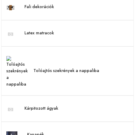
Fali dekorációk
Latex matracok
Tolóajtós szekrények a nappaliba
Kárpitozott ágyak
Kanapék