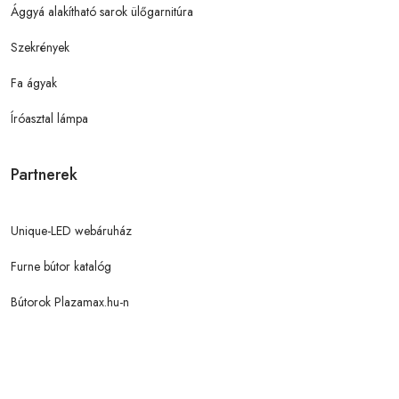
Ággyá alakítható sarok ülőgarnitúra
Szekrények
Fa ágyak
Íróasztal lámpa
Partnerek
Unique-LED webáruház
Furne bútor katalóg
Bútorok Plazamax.hu-n