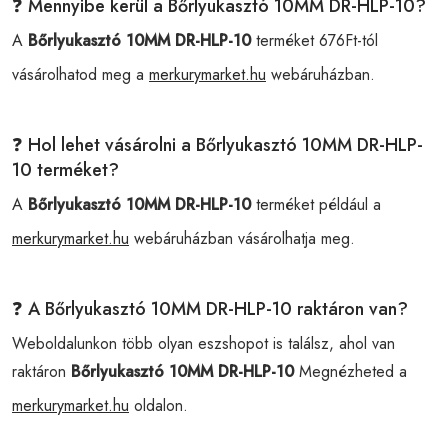
❓ Mennyibe kerül a Bőrlyukasztó 10MM DR-HLP-10?
A
Bőrlyukasztó 10MM DR-HLP-10
terméket 676Ft-tól
vásárolhatod meg a
merkurymarket.hu
webáruházban.
❓ Hol lehet vásárolni a Bőrlyukasztó 10MM DR-HLP-
10 terméket?
A
Bőrlyukasztó 10MM DR-HLP-10
terméket például a
merkurymarket.hu
webáruházban vásárolhatja meg.
❓ A Bőrlyukasztó 10MM DR-HLP-10 raktáron van?
Weboldalunkon több olyan eszshopot is találsz, ahol van
raktáron
Bőrlyukasztó 10MM DR-HLP-10
Megnézheted a
merkurymarket.hu
oldalon.