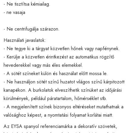
- Ne tisztítsa kémiailag.
- ne vasaja
- Ne centrifugálja szárazon.
Használati javaslatok:
- Ne tegye ki a tárgyat közvetlen hőnek vagy napfénynek.
- Kerülje a közvetlen érintkezést az automatikus rögzítő
hevederekkel vagy más éles elemekkel.
- A sötét színeket külön és használat előtt mossa le.
- Ne használjon sötét színű huzatot világos színű kárpitozott
kanapékon. A burkolatok elveszíthetik színüket az időjárási
körülmények, például páratartalom, hőmérséklet stb.
- A megjelenített színek bizonyos eltéréseket mutathatnak a
valósághoz képest, a nyomtatási folyamat korlátai miatt.
Az EYSA spanyol referenciamárka a dekoratív szövetek,