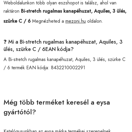
Weboldalunkon több olyan eszshopot is találsz, ahol van
raktáron
Bi-stretch rugalmas kanapéhuzat, Aquiles, 3 ülés,
szürke C / 6
Megnézheted a
mezoni.hu
oldalon.
❓ Mi a Bi-stretch rugalmas kanapéhuzat, Aquiles, 3
ülés, szürke C / 6EAN kódja?
A Bi-stretch rugalmas kanapéhuzat, Aquiles, 3 ülés, szürke C
/ 6 termék EAN kódja:
8432210002291
Még több terméket keresél a eysa
gyártótól?
Katalógusunkban az eysa márka termékei szerepelnek.