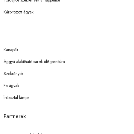
Tolóajtós szekrények a nappaliba
Kárpitozott ágyak
Kanapék
Ággyá alakítható sarok ülőgarnitúra
Szekrények
Fa ágyak
Íróasztal lámpa
Partnerek