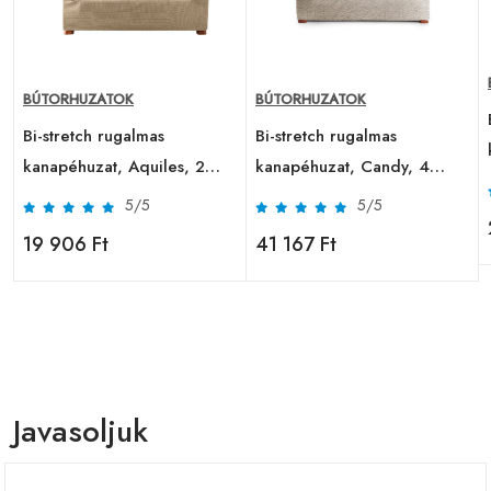
BÚTORHUZATOK
BÚTORHUZATOK
Bi-stretch rugalmas
Bi-stretch rugalmas
kanapéhuzat, Aquiles, 2
kanapéhuzat, Candy, 4
ülés, bézs C / 1
ülés, természetes C / 0
5/5
5/5
19 906 Ft
41 167 Ft
Javasoljuk