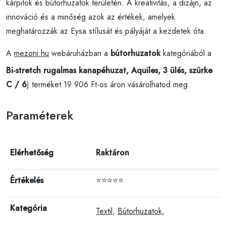
kárpitok és bútorhuzatok területén. A kreativitás, a dizájn, az
innováció és a minőség azok az értékek, amelyek
meghatározzák az Eysa stílusát és pályáját a kezdetek óta.
A
mezoni.hu
webáruházban a
bútorhuzatok
kategóriából a
Bi-stretch rugalmas kanapéhuzat, Aquiles, 3 ülés, szürke
C / 6
) terméket 19 906 Ft-os áron vásárolhatod meg.
Paraméterek
Elérhetőség
Raktáron
Értékelés
⭐⭐⭐⭐⭐
Kategória
Textil
,
Bútorhuzatok
,