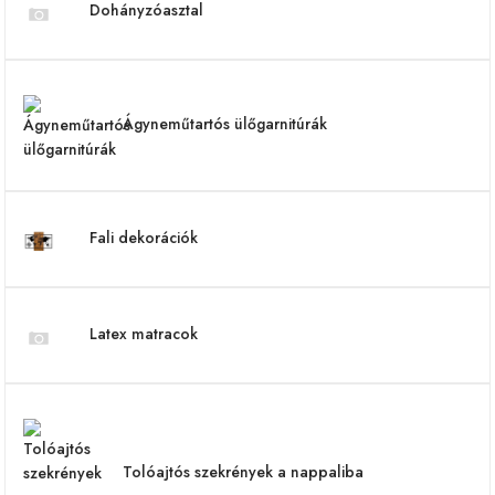
Dohányzóasztal
Ágyneműtartós ülőgarnitúrák
Fali dekorációk
Latex matracok
Tolóajtós szekrények a nappaliba