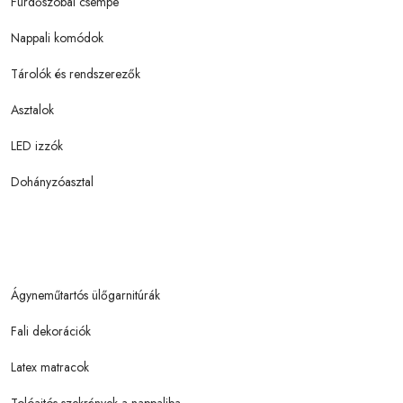
Fürdőszobai csempe
Nappali komódok
Tárolók és rendszerezők
Asztalok
LED izzók
Dohányzóasztal
Ágyneműtartós ülőgarnitúrák
Fali dekorációk
Latex matracok