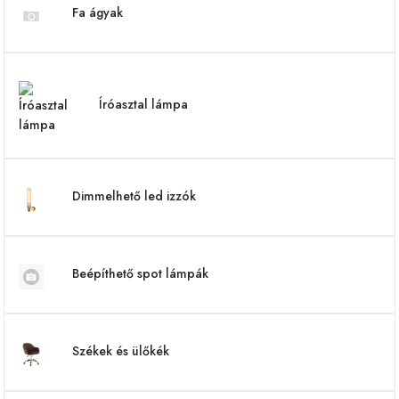
Fa ágyak
Íróasztal lámpa
Dimmelhető led izzók
Beépíthető spot lámpák
Székek és ülőkék