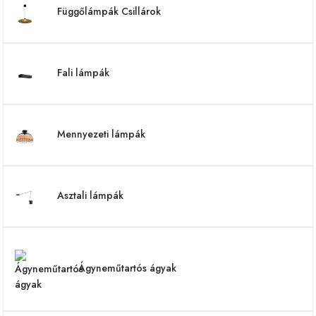
Függőlámpák Csillárok
Fali lámpák
Mennyezeti lámpák
Asztali lámpák
Ágyneműtartós ágyak