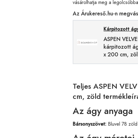
vásárolhatja meg a legolcsóbba
Az Árukereső.hu-n megvásá
Kárpitozott ág
ASPEN VELV
kárpitozott á
x 200 cm, zö
Teljes ASPEN VELVE
cm, zöld termékleír
Az ágy anyaga
Bársonyszövet:
Bluvel 78 zöld
Az ágy méretei