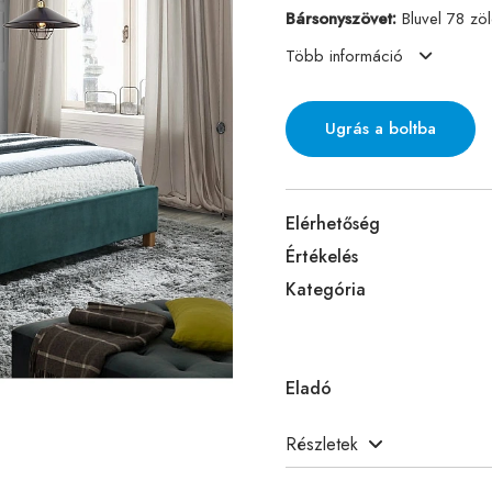
Bársonyszövet:
Bluvel 78 zö
Több információ
Ugrás a boltba
Elérhetőség
Értékelés
Kategória
Eladó
Részletek