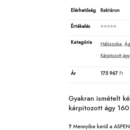
Elérhetőség
Raktáron
Értékelés
⭐⭐⭐⭐⭐
Kategória
Hálószoba
,
Ág
Kárpitozott ág
Ár
175 967
Ft
Gyakran ismételt 
kárpitozott ágy 160
❓ Mennyibe kerül a ASPEN