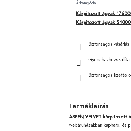
Árkategória:
Kárpitozott ágyak 176000
Kárpitozott ágyak 540000
Biztonságos vásárlás! 
Gyors házhozszállítá
Biztonságos fizetés o
Termékleírás
ASPEN VELVET kárpitozott á
webáruházakban kapható, és po