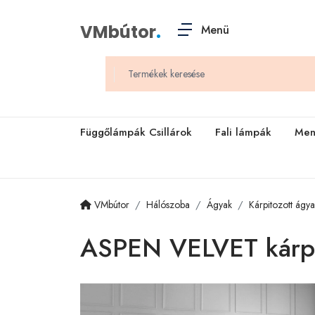
VMbútor
.
Menü
Függőlámpák Csillárok
Fali lámpák
Men
VMbútor
Hálószoba
Ágyak
Kárpitozott ágy
ASPEN VELVET kárpit