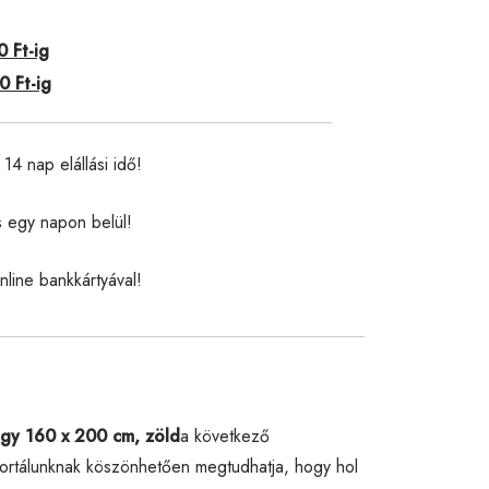
 Ft-ig
 Ft-ig
14 nap elállási idő!
s egy napon belül!
nline bankkártyával!
gy 160 x 200 cm, zöld
a következő
rtálunknak köszönhetően megtudhatja, hogy hol