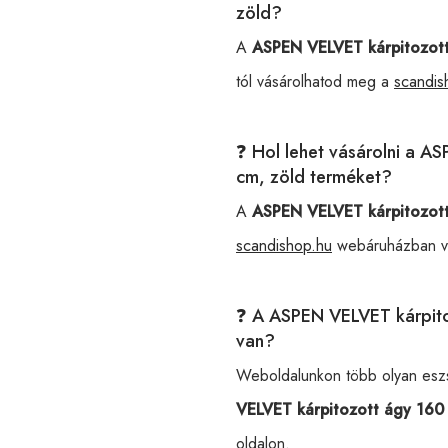
zöld?
A
ASPEN VELVET kárpitozott
tól vásárolhatod meg a
scandis
❓ Hol lehet vásárolni a A
cm, zöld terméket?
A
ASPEN VELVET kárpitozott
scandishop.hu
webáruházban vá
❓ A ASPEN VELVET kárpito
van?
Weboldalunkon több olyan eszsh
VELVET kárpitozott ágy 160
oldalon.