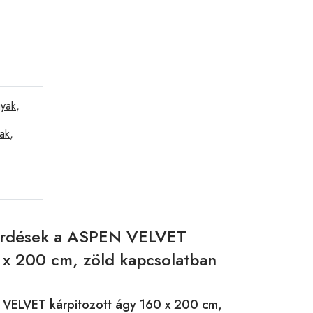
yak
,
yak
,
kérdések a ASPEN VELVET
 x 200 cm, zöld kapcsolatban
 VELVET kárpitozott ágy 160 x 200 cm,