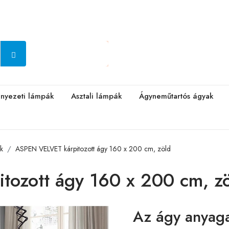
nyezeti lámpák
Asztali lámpák
Ágyneműtartós ágyak
ak
ASPEN VELVET kárpitozott ágy 160 x 200 cm, zöld
ozott ágy 160 x 200 cm, z
Az ágy anyag