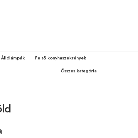
Állólámpák
Felső konyhaszekrények
Összes kategória
öld
a