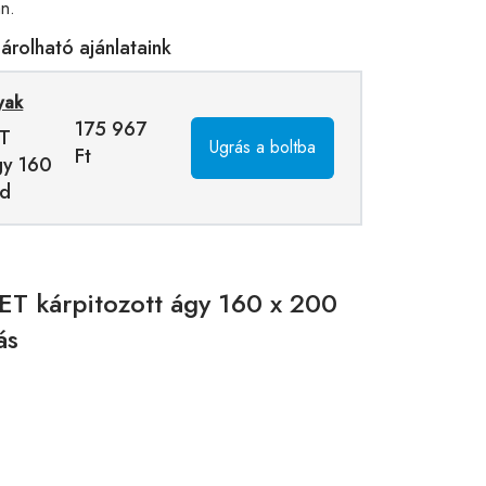
n.
rolható ajánlataink
yak
175 967
ET
Ugrás a boltba
Ft
gy 160
ld
T kárpitozott ágy 160 x 200
ás