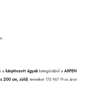
cm
n a
kárpitozott ágyak
kategóriából a
ASPEN
 x 200 cm, zöld
) terméket 175 967 Ft-os áron