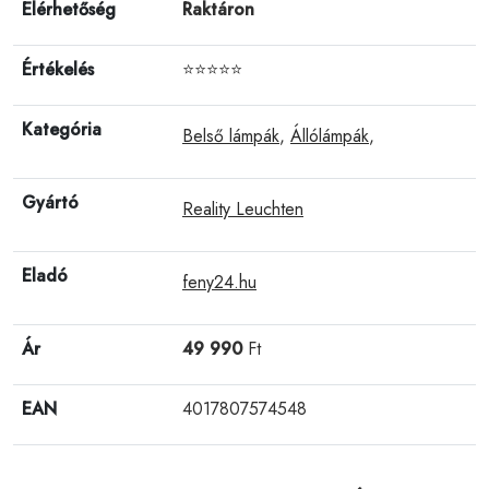
Elérhetőség
Raktáron
Értékelés
⭐⭐⭐⭐⭐
Kategória
Belső lámpák
,
Állólámpák
,
Gyártó
Reality Leuchten
Eladó
feny24.hu
Ár
49 990
Ft
EAN
4017807574548