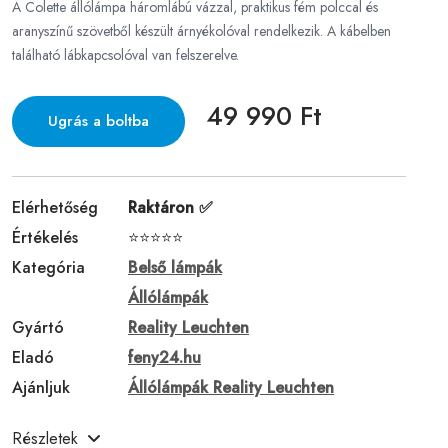
A Colette állólámpa háromlábú vázzal, praktikus fém polccal és
aranyszínű szövetből készült árnyékolóval rendelkezik. A kábelben
található lábkapcsolóval van felszerelve.
49 990 Ft
Ugrás a boltba
Elérhetőség
Raktáron ✅
Értékelés
⭐⭐⭐⭐⭐
Kategória
Belső lámpák
Állólámpák
Gyártó
Reality Leuchten
Eladó
feny24.hu
Ajánljuk
Állólámpák Reality Leuchten
Részletek