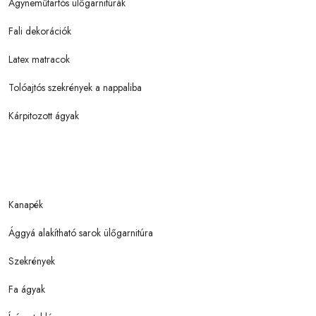
Ágyneműtartós ülőgarnitúrák
Fali dekorációk
Latex matracok
Tolóajtós szekrények a nappaliba
Kárpitozott ágyak
Kanapék
Ággyá alakítható sarok ülőgarnitúra
Szekrények
Fa ágyak