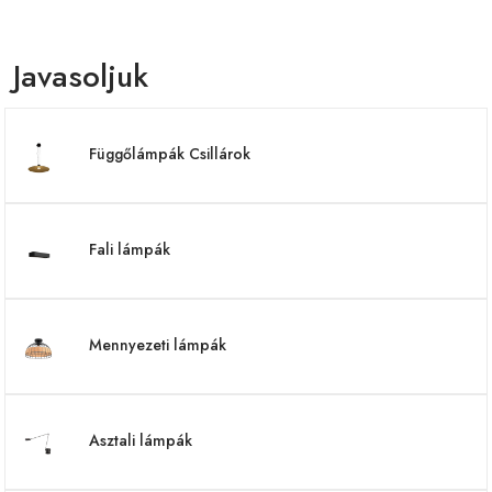
Javasoljuk
Függőlámpák Csillárok
Fali lámpák
Mennyezeti lámpák
Asztali lámpák