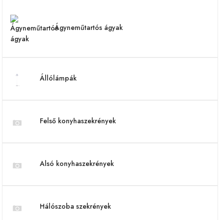
Ágyneműtartós ágyak
Állólámpák
Felső konyhaszekrények
Alsó konyhaszekrények
Hálószoba szekrények