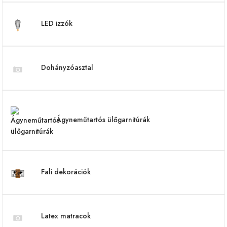
LED izzók
Dohányzóasztal
Ágyneműtartós ülőgarnitúrák
Fali dekorációk
Latex matracok