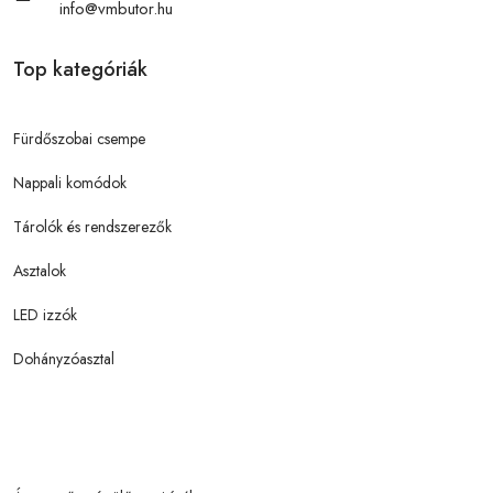
info@vmbutor.hu
Top kategóriák
Fürdőszobai csempe
Nappali komódok
Tárolók és rendszerezők
Asztalok
LED izzók
Dohányzóasztal