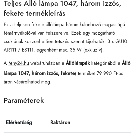
Teljes Álló lámpa 1047, három izzós,
fekete termékleírás
Ez a teljesen fekete állólámpa három különböző magasságú
fémárnyékolóval van felszerelve. Ezek egy mozgatható
csuklónak köszönhetően tetszés szerint tájolhatók. 3 x GU10
AR111 / ES111, egyenként max. 35 W (exkluzív).
A
feny24.hu
webáruházban a
Állólámpák
kategóriából a
Álló
lámpa 1047, három izzós, fekete
) terméket 79 990 Ft-os
áron vásárolhatod meg.
Paraméterek
Elérhetőség
Raktáron