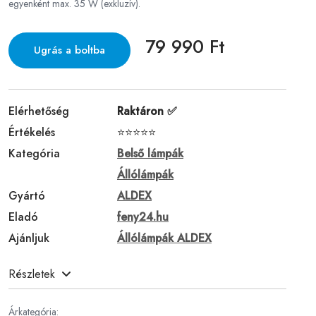
egyenként max. 35 W (exkluzív).
79 990 Ft
Ugrás a boltba
Elérhetőség
Raktáron ✅
Értékelés
⭐⭐⭐⭐⭐
Kategória
Belső lámpák
Állólámpák
Gyártó
ALDEX
Eladó
feny24.hu
Ajánljuk
Állólámpák ALDEX
Részletek
Árkategória: