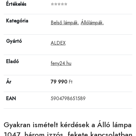
Értékelés
⭐⭐⭐⭐⭐
Kategória
Belső lámpák
,
Állólámpák
,
Gyártó
ALDEX
Eladó
feny24.hu
Ár
79 990
Ft
EAN
5904798651589
Gyakran ismételt kérdések a Álló lámpa
1047, három izzós, fekete kapcsolatban