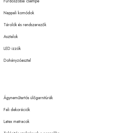
Fürdőszobai csempe
Nappali komódok
Tárolók és rendszerezők
Asztalok
LED izzók
Dohányzóasztal
Ágyneműtartós ülőgarnitúrák
Fali dekorációk
Latex matracok