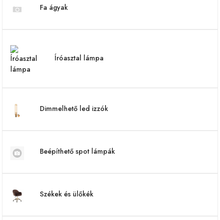
Fa ágyak
Íróasztal lámpa
Dimmelhető led izzók
Beépíthető spot lámpák
Székek és ülőkék