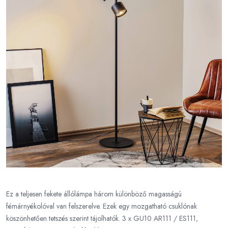
Ez a teljesen fekete állólámpa három különböző magasságú
fémárnyékolóval van felszerelve. Ezek egy mozgatható csuklónak
köszönhetően tetszés szerint tájolhatók. 3 x GU10 AR111 / ES111,