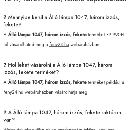
❓ Mennyibe kerül a Álló lámpa 1047, három izzós,
fekete?
A
Álló lámpa 1047, három izzós, fekete
terméket 79 990Ft-
tól vásárolhatod meg a
feny24.hu
webáruházban.
❓ Hol lehet vásárolni a Álló lámpa 1047, három
izzós, fekete terméket?
A
Álló lámpa 1047, három izzós, fekete
terméket például a
feny24.hu
webáruházban vásárolhatja meg.
❓ A Álló lámpa 1047, három izzós, fekete raktáron
van?
Weboldalunkon több olyan eszshopot is találsz, ahol van