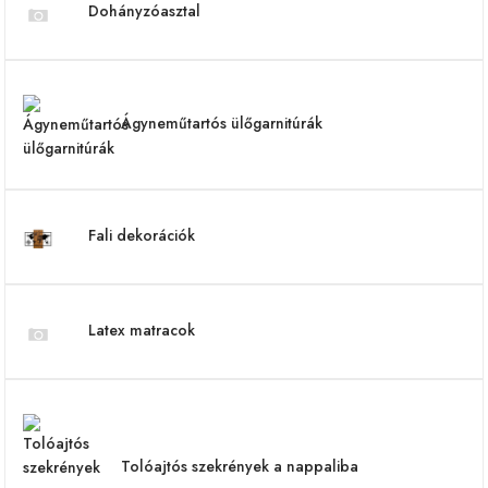
Dohányzóasztal
Ágyneműtartós ülőgarnitúrák
Fali dekorációk
Latex matracok
Tolóajtós szekrények a nappaliba