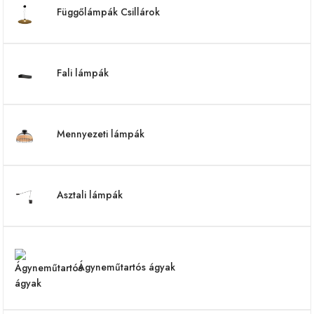
Függőlámpák Csillárok
Fali lámpák
Mennyezeti lámpák
Asztali lámpák
Ágyneműtartós ágyak