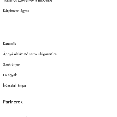
Tolóajtós szekrények a nappaliba
Kárpitozott ágyak
Kanapék
Ággyá alakítható sarok ülőgarnitúra
Szekrények
Fa ágyak
Íróasztal lámpa
Partnerek